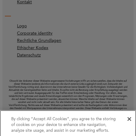
Kontakt
Logo
Corporate identity
Rechtliche Grundlagen
Ethischer Kodex
Datenschutz
Obwohl der Anbieter dieser Webseite angemessene Vorkehrungen trifft um sicherzustellen, dass die Inhalte auf
dieser Webseite (anderes als Informationen die durch externe Links zugänglich sind) zum Zeitpunkt der
Veröffentlichung richtig sind, übernimmt das Unternehmen keine Gewähr für die Richtigkeit, Vollständigkeit und
Aktualität der bereitgestellten Seite und Inhalte. Es sollte nicht als Beratung oder Empfehlung ausgelegt werden
und kein vertrauter Ausgangspunkt für das Treffen einer Entscheidung oder Handlung. Vor allem, dass
tatsächliche Ergebnisse und neuste Entwicklungen wesentlich von den Prognosen, Meinungen oder Erwartungen,
die auf dieser Webseite präsentiert werden, abweichen können. Manche Inhalte auf dieser Webseite können
veraltet und nicht mehr aktuell sein. Für alle Inhalte historischer Natur gilt das Datum der ersten
Veröffentlichung. Nichts was auf dieser Webseite präsentiert wird sollte als Kaufangebot oder Abkommen über
den Handel mit Wertpapieren des Unternehmens interpretiert werden. Diese Webseite enthält Verlinkungen zu
andern Webseiten. Das Unternehmen überprüft nicht den Inhalt und hat auf deren Inhalt keinen Einfluss, haftet
also nicht für die Informationen, die auf solchen Webseiten veröffentlicht werden.
By clicking “Accept All Cookies”, you agree to the storing
of cookies on your device to enhance site navigation,
analyze site usage, and assist in our marketing efforts.