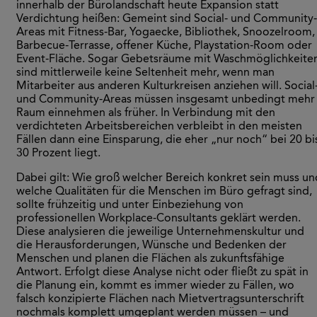
innerhalb der Bürolandschaft heute Expansion statt
Verdichtung heißen: Gemeint sind Social- und Community-
Areas mit Fitness-Bar, Yogaecke, Bibliothek, Snoozelroom,
Barbecue-Terrasse, offener Küche, Playstation-Room oder
Event-Fläche. Sogar Gebetsräume mit Waschmöglichkeite
sind mittlerweile keine Seltenheit mehr, wenn man
Mitarbeiter aus anderen Kulturkreisen anziehen will. Social
und Community-Areas müssen insgesamt unbedingt mehr
Raum einnehmen als früher. In Verbindung mit den
verdichteten Arbeitsbereichen verbleibt in den meisten
Fällen dann eine Einsparung, die eher „nur noch“ bei 20 bi
30 Prozent liegt.
Dabei gilt: Wie groß welcher Bereich konkret sein muss un
welche Qualitäten für die Menschen im Büro gefragt sind,
sollte frühzeitig und unter Einbeziehung von
professionellen Workplace-Consultants geklärt werden.
Diese analysieren die jeweilige Unternehmenskultur und
die Herausforderungen, Wünsche und Bedenken der
Menschen und planen die Flächen als zukunftsfähige
Antwort. Erfolgt diese Analyse nicht oder fließt zu spät in
die Planung ein, kommt es immer wieder zu Fällen, wo
falsch konzipierte Flächen nach Mietvertragsunterschrift
nochmals komplett umgeplant werden müssen – und