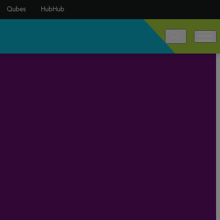
Qubes
HubHub