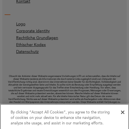
Kontakt
Logo
Corporate identity
Rechtliche Grundlagen
Ethischer Kodex
Datenschutz
Obwohl der Anbieter dieser Webseite angemessene Vorkehrungen trifft um sicherzustellen, dass die Inhalte auf
dieser Webseite (anderes als Informationen die durch externe Links zugänglich sind) zum Zeitpunkt der
Veröffentlichung richtig sind, übernimmt das Unternehmen keine Gewähr für die Richtigkeit, Vollständigkeit und
Aktualität der bereitgestellten Seite und Inhalte. Es sollte nicht als Beratung oder Empfehlung ausgelegt werden
und kein vertrauter Ausgangspunkt für das Treffen einer Entscheidung oder Handlung. Vor allem, dass
tatsächliche Ergebnisse und neuste Entwicklungen wesentlich von den Prognosen, Meinungen oder Erwartungen,
die auf dieser Webseite präsentiert werden, abweichen können. Manche Inhalte auf dieser Webseite können
veraltet und nicht mehr aktuell sein. Für alle Inhalte historischer Natur gilt das Datum der ersten
Veröffentlichung. Nichts was auf dieser Webseite präsentiert wird sollte als Kaufangebot oder Abkommen über
den Handel mit Wertpapieren des Unternehmens interpretiert werden. Diese Webseite enthält Verlinkungen zu
andern Webseiten. Das Unternehmen überprüft nicht den Inhalt und hat auf deren Inhalt keinen Einfluss, haftet
also nicht für die Informationen, die auf solchen Webseiten veröffentlicht werden.
By clicking “Accept All Cookies”, you agree to the storing
of cookies on your device to enhance site navigation,
analyze site usage, and assist in our marketing efforts.