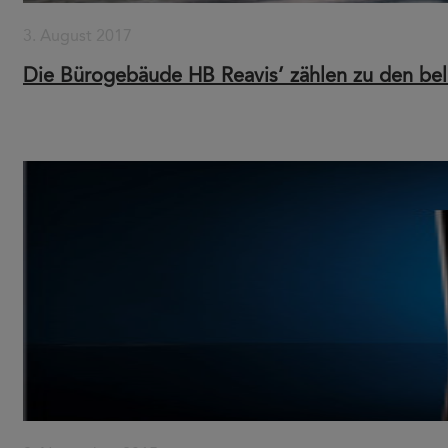
3. August 2017
Die Bürogebäude HB Reavis’ zählen zu den be