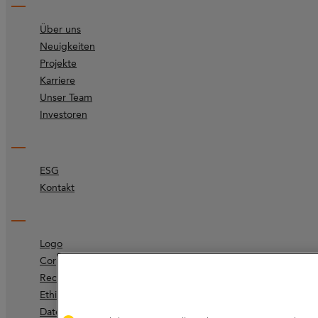
Über uns
Neuigkeiten
Projekte
Karriere
Unser Team
Investoren
ESG
Kontakt
Logo
Corporate identity
Rechtliche Grundlagen
Ethischer Kodex
Datenschutz