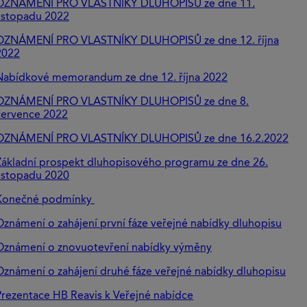
OZNÁMENÍ PRO VLASTNÍKY DLUHOPISŮ ze dne 11.
listopadu 2022
OZNÁMENÍ PRO VLASTNÍKY DLUHOPISŮ ze dne 12. října
2022
Nabídkové memorandum ze dne 12. října 2022
OZNÁMENÍ PRO VLASTNÍKY DLUHOPISŮ ze dne 8.
července 2022
OZNÁMENÍ PRO VLASTNÍKY DLUHOPISŮ ze dne 16.2.2022
Základní prospekt dluhopisového programu ze dne 26.
listopadu 2020
Konečné podmínky
Oznámení o zahájení první fáze veřejné nabídky dluhopisu
Oznámení o znovuotevření nabídky výměny
Oznámení o zahájení druhé fáze veřejné nabídky dluhopisu
Prezentace HB Reavis k Veřejné nabídce