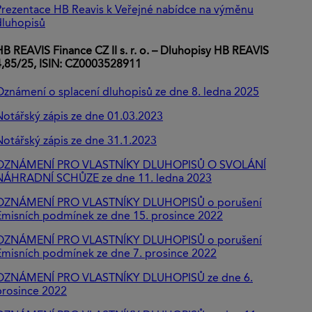
Prezentace HB Reavis k Veřejné nabídce na výměnu
dluhopisů
HB REAVIS Finance CZ II s. r. o. – Dluhopisy HB REAVIS
4,85/25, ISIN: CZ0003528911
Oznámení o splacení dluhopisů ze dne 8. ledna 2025
Notářský zápis ze dne 01.03.2023
Notářský zápis ze dne 31.1.2023
OZNÁMENÍ PRO VLASTNÍKY DLUHOPISŮ O SVOLÁNÍ
NÁHRADNÍ SCHŮZE
ze dne 11. ledna 2023
OZNÁMENÍ PRO VLASTNÍKY DLUHOPISŮ o porušení
Emisních podmínek ze dne 15. prosince 2022
OZNÁMENÍ PRO VLASTNÍKY DLUHOPISŮ o porušení
Emisních podmínek ze dne 7. prosince 2022
OZNÁMENÍ PRO VLASTNÍKY DLUHOPISŮ ze dne 6.
prosince 2022