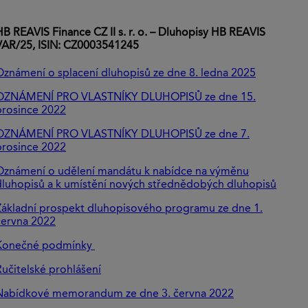
HB REAVIS Finance CZ II s. r. o. – Dluhopisy HB REAVIS
VAR/25, ISIN: CZ0003541245
Oznámení o splacení dluhopisů ze dne 8. ledna 2025
OZNÁMENÍ PRO VLASTNÍKY DLUHOPISŮ ze dne 15.
prosince 2022
OZNÁMENÍ PRO VLASTNÍKY DLUHOPISŮ ze dne 7.
prosince 2022
Oznámení o udělení mandátu k nabídce na výměnu
dluhopisů a k umístění nových střednědobých dluhopisů
Základní prospekt dluhopisového programu ze dne 1.
června 2022
Konečné podmínky
Ručitelské prohlášení
Nabídkové memorandum ze dne 3. června 2022