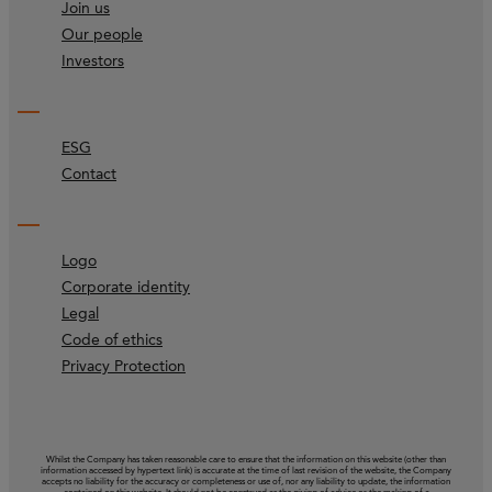
Join us
Our people
Investors
ESG
Contact
Logo
Corporate identity
Legal
Code of ethics
Privacy Protection
Whilst the Company has taken reasonable care to ensure that the information on this website (other than
information accessed by hypertext link) is accurate at the time of last revision of the website, the Company
accepts no liability for the accuracy or completeness or use of, nor any liability to update, the information