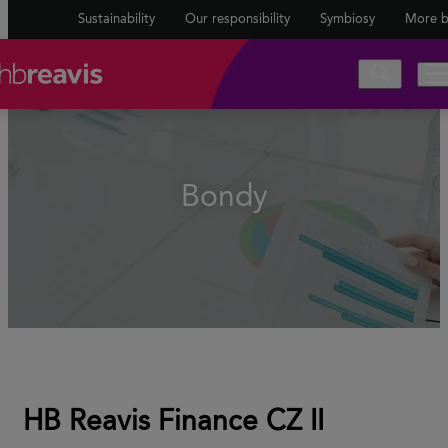
Sustainability
Our responsibility
Symbiosy
More b
Bondy
HB Reavis Finance CZ II