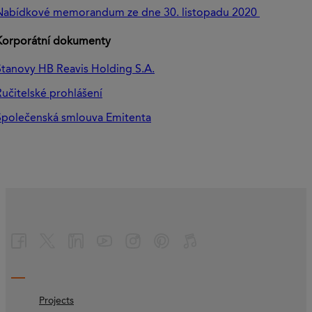
Nabídkové memorandum ze dne 30. listopadu 2020
Korporátní dokumenty
Stanovy HB Reavis Holding S.A.
Ručitelské prohlášení
Společenská smlouva Emitenta
Projects