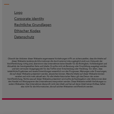
Logo
Corporate identity
Rechtliche Grundlagen
Ethischer Kodex
Datenschutz
Obwohl der Anbieter dieser Webseite angemessene Vorkehrungen trifft um sicherzustellen, dass die Inhalte auf
dieser Webseite (anderes als Informationen die durch externe Links zugänglich sind) zum Zeitpunkt der
Veröffentlichung richtig sind, übernimmt das Unternehmen keine Gewähr für die Richtigkeit, Vollständigkeit und
Aktualität der bereitgestellten Seite und Inhalte. Es sollte nicht als Beratung oder Empfehlung ausgelegt werden
und kein vertrauter Ausgangspunkt für das Treffen einer Entscheidung oder Handlung. Vor allem, dass
tatsächliche Ergebnisse und neuste Entwicklungen wesentlich von den Prognosen, Meinungen oder Erwartungen,
die auf dieser Webseite präsentiert werden, abweichen können. Manche Inhalte auf dieser Webseite können
veraltet und nicht mehr aktuell sein. Für alle Inhalte historischer Natur gilt das Datum der ersten
Veröffentlichung. Nichts was auf dieser Webseite präsentiert wird sollte als Kaufangebot oder Abkommen über
den Handel mit Wertpapieren des Unternehmens interpretiert werden. Diese Webseite enthält Verlinkungen zu
andern Webseiten. Das Unternehmen überprüft nicht den Inhalt und hat auf deren Inhalt keinen Einfluss, haftet
also nicht für die Informationen, die auf solchen Webseiten veröffentlicht werden.