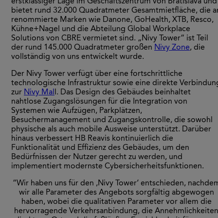
erstklassiger Lage im Geschäftszentrum von Bratislava und
bietet rund 32.000 Quadratmeter Gesamtmietfläche, die a
renommierte Marken wie Danone, GoHealth, XTB, Resco,
Kühne+Nagel und die Abteilung Global Workplace
Solutions von CBRE vermietet sind. „Nivy Tower“ ist Teil
der rund 145.000 Quadratmeter großen
Nivy Zone
, die
vollständig von uns entwickelt wurde.
Der Nivy Tower verfügt über eine fortschrittliche
technologische Infrastruktur sowie eine direkte Verbindun
zur
Nivy Mal
l. Das Design des Gebäudes beinhaltet
nahtlose Zugangslösungen für die Integration von
Systemen wie Aufzügen, Parkplätzen,
Besuchermanagement und Zugangskontrolle, die sowohl
physische als auch mobile Ausweise unterstützt. Darüber
hinaus verbessert HB Reavis kontinuierlich die
Funktionalität und Effizienz des Gebäudes, um den
Bedürfnissen der Nutzer gerecht zu werden, und
implementiert modernste Cybersicherheitsfunktionen.
“Wir haben uns für den ,Nivy Tower‘ entschieden, nachde
wir alle Parameter des Angebots sorgfältig abgewogen
haben, wobei die qualitativen Parameter vor allem die
hervorragende Verkehrsanbindung, die Annehmlichkeite