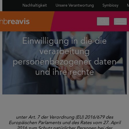
Nachhaltigkeit
Unsere Verantwortung
Symbiosy
M
Einwilligung in die die
verarbeitung
personenbezogener daten
und ihre rechte
unter Art. 7 der Verordnung (EU) 2016/679 des
Europäischen Parlaments und des Rates vom 27. April
2016 zum Schutz natürlicher Personen bei der