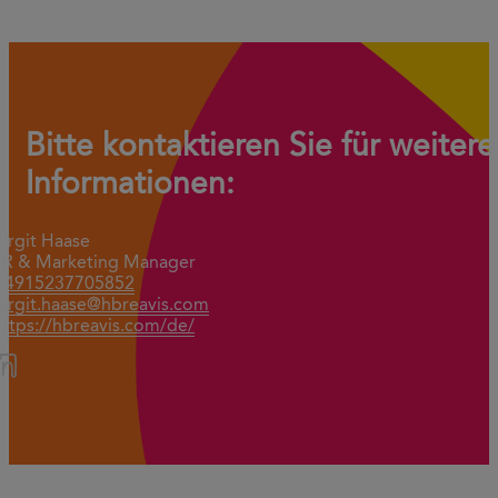
Bitte kontaktieren Sie für weitere
Informationen:
Birgit Haase
PR & Marketing Manager
+4915237705852
birgit.haase@hbreavis.com
https://hbreavis.com/de/