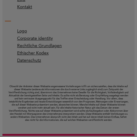
Kontakt
Logo
Corporate identity
Rechtliche Grundlagen
Ethischer Kodex
Datenschutz
Obwohl der Anbieter dieser Webseite angemessene Vorkehrungen trifft um sicherzustellen, dass die Inhalte auf
dieser Webseite (anderes als Informationen die durch externe Links zugänglich sind) zum Zeitpunkt der
Veröffentlichung richtig sind, übernimmt das Unternehmen keine Gewähr für die Richtigkeit, Vollständigkeit und
Aktualität der bereitgestellten Seite und Inhalte. Es sollte nicht als Beratung oder Empfehlung ausgelegt werden
und kein vertrauter Ausgangspunkt für das Treffen einer Entscheidung oder Handlung. Vor allem, dass
tatsächliche Ergebnisse und neuste Entwicklungen wesentlich von den Prognosen, Meinungen oder Erwartungen,
die auf dieser Webseite präsentiert werden, abweichen können. Manche Inhalte auf dieser Webseite können
veraltet und nicht mehr aktuell sein. Für alle Inhalte historischer Natur gilt das Datum der ersten
Veröffentlichung. Nichts was auf dieser Webseite präsentiert wird sollte als Kaufangebot oder Abkommen über
den Handel mit Wertpapieren des Unternehmens interpretiert werden. Diese Webseite enthält Verlinkungen zu
andern Webseiten. Das Unternehmen überprüft nicht den Inhalt und hat auf deren Inhalt keinen Einfluss, haftet
also nicht für die Informationen, die auf solchen Webseiten veröffentlicht werden.