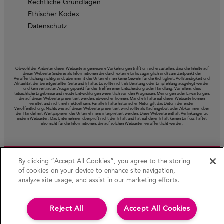
Rechtliche Grundlagen
Ethischer Kodex
Datenschutz
Obwohl der Anbieter dieser Webseite angemessene Vorkehrungen trifft um sicherzustellen, dass die Inhalte auf
dieser Webseite (anderes als Informationen die durch externe Links zugänglich sind) zum Zeitpunkt der
Veröffentlichung richtig sind, übernimmt das Unternehmen keine Gewähr für die Richtigkeit, Vollständigkeit und
Aktualität der bereitgestellten Seite und Inhalte. Es sollte nicht als Beratung oder Empfehlung ausgelegt werden
und kein vertrauter Ausgangspunkt für das Treffen einer Entscheidung oder Handlung. Vor allem, dass
tatsächliche Ergebnisse und neuste Entwicklungen wesentlich von den Prognosen, Meinungen oder Erwartungen,
die auf dieser Webseite präsentiert werden, abweichen können. Manche Inhalte auf dieser Webseite können
veraltet und nicht mehr aktuell sein. Für alle Inhalte historischer Natur gilt das Datum der ersten
Veröffentlichung. Nichts was auf dieser Webseite präsentiert wird sollte als Kaufangebot oder Abkommen über
den Handel mit Wertpapieren des Unternehmens interpretiert werden. Diese Webseite enthält Verlinkungen zu
andern Webseiten. Das Unternehmen überprüft nicht den Inhalt und hat auf deren Inhalt keinen Einfluss, haftet
also nicht für die Informationen, die auf solchen Webseiten veröffentlicht werden.
By clicking “Accept All Cookies”, you agree to the storing
of cookies on your device to enhance site navigation,
analyze site usage, and assist in our marketing efforts.
Reject All
Accept All Cookies