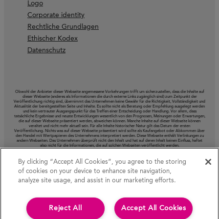
Logo
Corporate identity
Rechtliche Grundlagen
Ethischer Kodex
Datenschutz
Obwohl der Anbieter dieser Webseite angemessene Vorkehrungen trifft um sicherzustellen, dass die Inhalte auf
dieser Webseite (anderes als Informationen die durch externe Links zugänglich sind) zum Zeitpunkt der
Veröffentlichung richtig sind, übernimmt das Unternehmen keine Gewähr für die Richtigkeit, Vollständigkeit und
Aktualität der bereitgestellten Seite und Inhalte. Es sollte nicht als Beratung oder Empfehlung ausgelegt werden
und kein vertrauter Ausgangspunkt für das Treffen einer Entscheidung oder Handlung. Vor allem, dass
tatsächliche Ergebnisse und neuste Entwicklungen wesentlich von den Prognosen, Meinungen oder Erwartungen,
die auf dieser Webseite präsentiert werden, abweichen können. Manche Inhalte auf dieser Webseite können
veraltet und nicht mehr aktuell sein. Für alle Inhalte historischer Natur gilt das Datum der ersten
Veröffentlichung. Nichts was auf dieser Webseite präsentiert wird sollte als Kaufangebot oder Abkommen über
den Handel mit Wertpapieren des Unternehmens interpretiert werden. Diese Webseite enthält Verlinkungen zu
andern Webseiten. Das Unternehmen überprüft nicht den Inhalt und hat auf deren Inhalt keinen Einfluss, haftet
also nicht für die Informationen, die auf solchen Webseiten veröffentlicht werden.
By clicking “Accept All Cookies”, you agree to the storing
of cookies on your device to enhance site navigation,
analyze site usage, and assist in our marketing efforts.
Reject All
Accept All Cookies