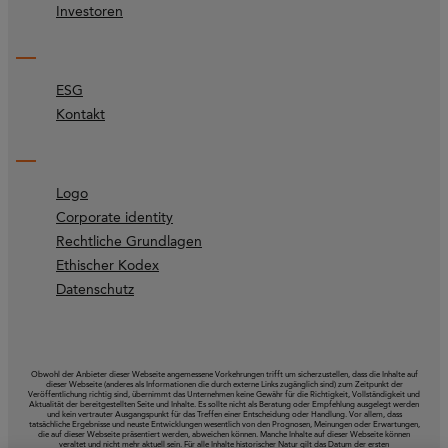
Investoren
ESG
Kontakt
Logo
Corporate identity
Rechtliche Grundlagen
Ethischer Kodex
Datenschutz
Obwohl der Anbieter dieser Webseite angemessene Vorkehrungen trifft um sicherzustellen, dass die Inhalte auf
dieser Webseite (anderes als Informationen die durch externe Links zugänglich sind) zum Zeitpunkt der
Veröffentlichung richtig sind, übernimmt das Unternehmen keine Gewähr für die Richtigkeit, Vollständigkeit und
Aktualität der bereitgestellten Seite und Inhalte. Es sollte nicht als Beratung oder Empfehlung ausgelegt werden
und kein vertrauter Ausgangspunkt für das Treffen einer Entscheidung oder Handlung. Vor allem, dass
tatsächliche Ergebnisse und neuste Entwicklungen wesentlich von den Prognosen, Meinungen oder Erwartungen,
die auf dieser Webseite präsentiert werden, abweichen können. Manche Inhalte auf dieser Webseite können
veraltet und nicht mehr aktuell sein. Für alle Inhalte historischer Natur gilt das Datum der ersten