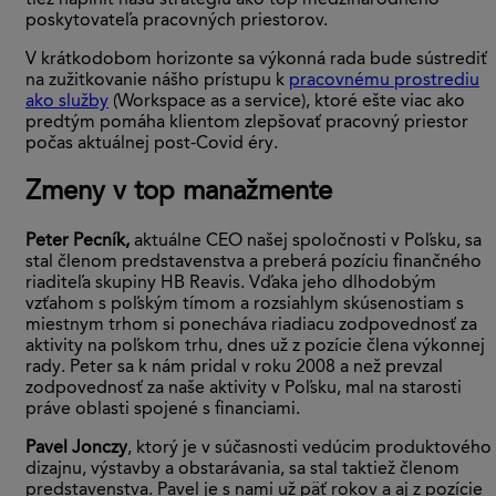
tiež naplniť našu stratégiu ako top medzinárodného
poskytovateľa pracovných priestorov.
V krátkodobom horizonte sa výkonná rada bude sústrediť
na zužitkovanie nášho prístupu k
pracovnému prostrediu
ako služby
(Workspace as a service), ktoré ešte viac ako
predtým pomáha klientom zlepšovať pracovný priestor
počas aktuálnej post-Covid éry.
Zmeny v top manažmente
Peter Pecník,
aktuálne CEO našej spoločnosti v Poľsku, sa
stal členom predstavenstva a preberá pozíciu finančného
riaditeľa skupiny HB Reavis. Vďaka jeho dlhodobým
vzťahom s poľským tímom a rozsiahlym skúsenostiam s
miestnym trhom si ponecháva riadiacu zodpovednosť za
aktivity na poľskom trhu, dnes už z pozície člena výkonnej
rady. Peter sa k nám pridal v roku 2008 a než prevzal
zodpovednosť za naše aktivity v Poľsku, mal na starosti
práve oblasti spojené s financiami.
Pavel Jonczy
, ktorý je v súčasnosti vedúcim produktového
dizajnu, výstavby a obstarávania, sa stal taktiež členom
predstavenstva. Pavel je s nami už päť rokov a aj z pozície