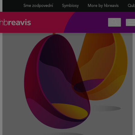
Sme zodpovední
Symbiosy
More by hbreavis
Qub