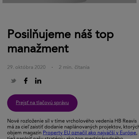
Posilňujeme náš top
manažment
2 min. čítania
29. októbra 2020
·
Prejsť na tlačovú správu
Nové rozloženie síl v tíme vrcholového vedenia HB Reavis
má za cieľ zaistiť dodanie naplánovaných projektov, ktorýc
objem magazín
Property EU označil ako najväčší v Európe
,