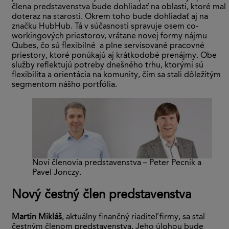
člena predstavenstva bude dohliadať na oblasti, ktoré mal
doteraz na starosti. Okrem toho bude dohliadať aj na
značku HubHub. Tá v súčasnosti spravuje osem co-
workingových priestorov, vrátane novej formy nájmu
Qubes, čo sú flexibilné a plne servisované pracovné
priestory, ktoré ponúkajú aj krátkodobé prenájmy. Obe
služby reflektujú potreby dnešného trhu, ktorými sú
flexibilita a orientácia na komunity, čím sa stali dôležitým
segmentom nášho portfólia.
Noví členovia predstavenstva – Peter Pecník a
Pavel Jonczy.
Nový čestný člen predstavenstva
Martin Mikláš
, aktuálny finančný riaditeľ firmy, sa stal
čestným členom predstavenstva. Jeho úlohou bude