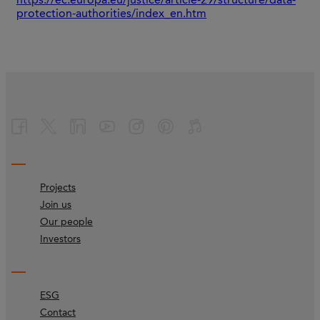
https://ec.europa.eu/justice/article-29/structure/data-
protection-authorities/index_en.htm
Projects
Join us
Our people
Investors
ESG
Contact