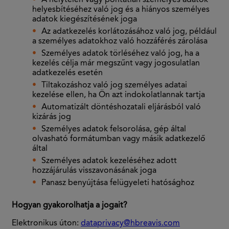
A helytelen vagy pontatlan személyes adatok
helyesbítéséhez való jog és a hiányos személyes
adatok kiegészítésének joga
Az adatkezelés korlátozásához való jog, például
a személyes adatokhoz való hozzáférés zárolása
Személyes adatok törléséhez való jog, ha a
kezelés célja már megszűnt vagy jogosulatlan
adatkezelés esetén
Tiltakozáshoz való jog személyes adatai
kezelése ellen, ha Ön azt indokolatlannak tartja
Automatizált döntéshozatali eljárásból való
kizárás jog
Személyes adatok felsorolása, gép által
olvasható formátumban vagy másik adatkezelő
által
Személyes adatok kezeléséhez adott
hozzájárulás visszavonásának joga
Panasz benyújtása felügyeleti hatósághoz
Hogyan gyakorolhatja a jogait?
Elektronikus úton:
dataprivacy@hbreavis.com