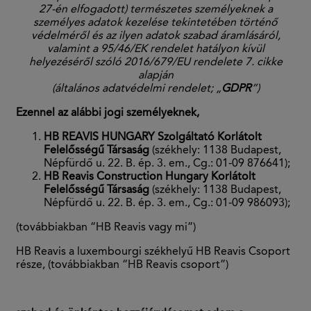
27-én elfogadott) természetes személyeknek a
személyes adatok kezelése tekintetében történő
védelméről és az ilyen adatok szabad áramlásáról,
valamint a 95/46/EK rendelet hatályon kívül
helyezéséről szóló 2016/679/EU rendelete 7. cikke
alapján
(általános adatvédelmi rendelet; „
GDPR
”)
Ezennel az alábbi jogi személyeknek,
HB REAVIS HUNGARY Szolgáltató Korlátolt
Felelősségű Társaság
(székhely: 1138 Budapest,
Népfürdő u. 22. B. ép. 3. em., Cg.: 01-09 876641);
HB Reavis Construction Hungary Korlátolt
Felelősségű Társaság
(székhely: 1138 Budapest,
Népfürdő u. 22. B. ép. 3. em., Cg.: 01-09 986093);
(továbbiakban “HB Reavis vagy mi”)
HB Reavis a luxembourgi székhelyű HB Reavis Csoport
része, (továbbiakban “HB Reavis csoport”)