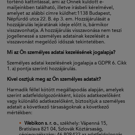
történő kattintással, ami az Önnek küldött e-
mailjeinkben található, illetve írásbeli kérelmével,
amelyet az alábbi címre küldhet:1138 Budapest,
Népfürdő utca 22. B. ép 3. em. Hozzájárulását a
hozzájárulás lejáratának ideje előtt is, bármikor
visszavonhatja. A hozzájárulás visszavonása nem teszi
jogellenessé a személyes adatainak kezelését a
visszavonást megelőző időszak tekintetében.
Mi az Ön személyes adatai kezelésének jogalapja?
Személyes adatai kezelésének jogalapja a GDPR 6. Cikk
1. a) pontja szerinti hozzájárulás.
Kivel osztjuk meg az Ön személyes adatait?
Harmadik féllel kötött megállapodás alapján, amelyek
szerint adatfeldolgozónkként, közös adatkezelőként
vagy különálló adatkezelőként, biztosítjuk a személyes
adatait a következő társaságoknak a következő
mértékben:
Webikon s. r. o.
, székhely: Vápenná 15,
Bratislava 821 04, Szlovák Köztársaság,