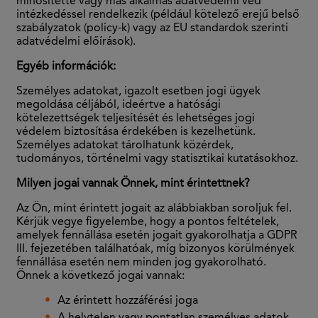
minősítette vagy más alkalmas adatvédelmi véd
intézkedéssel rendelkezik (például kötelező erejű belső
szabályzatok (policy-k) vagy az EU standardok szerinti
adatvédelmi előírások).
Egyéb információk:
Személyes adatokat, igazolt esetben jogi ügyek
megoldása céljából, ideértve a hatósági
kötelezettségek teljesítését és lehetséges jogi
védelem biztosítása érdekében is kezelhetünk.
Személyes adatokat tárolhatunk közérdek,
tudományos, történelmi vagy statisztikai kutatásokhoz.
Milyen jogai vannak Önnek, mint érintettnek?
Az Ön, mint érintett jogait az alábbiakban soroljuk fel.
Kérjük vegye figyelembe, hogy a pontos feltételek,
amelyek fennállása esetén jogait gyakorolhatja a GDPR
III. fejezetében találhatóak, míg bizonyos körülmények
fennállása esetén nem minden jog gyakorolható.
Önnek a következő jogai vannak:
Az érintett hozzáférési joga