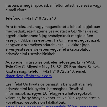
Írásban, a megállapodásban feltüntetett levelezési vagy
e-mail címre
Telefonon: +421 918 723 243
Arra törekszünk, hogy magánéletét a lehető legjobban
megvédjük, ezért személyes adatait a GDPR-nak és az
egyéb alkalmazandó jogszabályoknak megfelelően
kezeljük. Abban az esetben, ha Ön nem ért egyet azzal,
ahogyan a személyes adatait kezeljük, akkor jogai
érvényesítése érdekében vegye fel a kapcsolatot
adatvédelmi tisztviselőnkkel:
Adatvédelmi tisztviselőnk elérhetőségei: Erika Wild,
Twin City C, Mlynské Nivy 16, 821 09 Bratislava, Szlovák
Köztársaság; telefon: +421 918 723 243; email:
dataprivacy@hbreavis.com
Ezen felül Ön hivatalos panaszt is benyújthat a helyi
adatvédelmi felügyeleti hatósághoz. További
információk az egyes EU felügyeleti hatóságokról,
valamint, hogy hogyan veheti fel velük a kapcsolatot, a
következő weboldalon találhatóak: