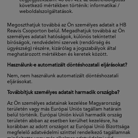
cégjegyzékszám: 46 809 422 az adatfeldolgozás
következő mértékben történik: informatikai /
weboldalszolgáltatások.
Megoszthatjuk továbbá az Ön személyes adatait a HB
Reavis Csoporton belül. Megadhatjuk továbbá az Ön
személyes adatait hatóságok, különös tekintettel
bíróságok, rendvédelmi szervek (rendőrség és
ügyészség) részére, kizárólag a jogszabályok által
meghatározott mértékben és keretek között.
Használunk-e automatizált döntéshozatali eljárásokat?
Nem, nem használunk automatizált döntéshozatali
eljárásokat.
Továbbítjuk személyes adatait harmadik országba?
Az Ön személyes adatainak kezelése Magyarország
területén vagy más Európai Uniós tagállam határain
belül történik. Európai Unión kívüli harmadik ország
területén abban az esetben kerülhet kezelésre, ha
korábban az adott országot az Európai Unió Bizottsága
megfelelő adatvédelmi szinttel rendelkező tagállamnak