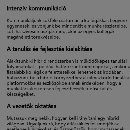
Intenzív kommunikáció
Kommunikáljunk sokféle csatornán a kollégákkal. Legyünk
egyenesek, és vonjunk be mindenkit a munka részleteibe,
sőt, ha szívesen osztják meg, akár az egyes kollégák
magánéleti törekvéseibe.
A tanulás és fejlesztés kialakítása
Alakítsunk ki hibrid rendszerben is működőképes tanulási
folyamatokat – például határozzunk meg napokat, amikor 
fiatalabb kollégák a feletteseikkel lehetnek az irodában.
Ruházzunk be a hibrid környezethez alkalmazkodó tanulási
platformokba és eszközökbe annak érdekében, hogy a
munkatársak sikeresen fejleszthessék tudásukat és
készségeiket.
A vezetők oktatása
Mutassuk meg nekik, hogyan kell irányítani egy hibrid
világban. Ügyeljünk rá, hogy átlássák és felismerjék az
esetleges kihívásokat, és ösztönözzük, hogy mutassanak