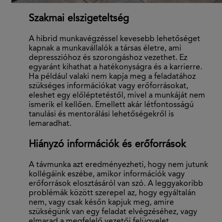
Szakmai elszigeteltség
A hibrid munkavégzéssel kevesebb lehetőséget
kapnak a munkavállalók a társas életre, ami
depresszióhoz és szorongáshoz vezethet. Ez
egyaránt kihathat a hatékonyságra és a karrierre.
Ha például valaki nem kapja meg a feladatához
szükséges információkat vagy erőforrásokat,
eleshet egy előléptetéstől, mivel a munkáját nem
ismerik el kellően. Emellett akár létfontosságú
tanulási és mentorálási lehetőségekről is
lemaradhat.
Hiányzó információk és erőforrások
A távmunka azt eredményezheti, hogy nem jutunk
kollégáink eszébe, amikor információk vagy
erőforrások elosztásáról van szó. A leggyakoribb
problémák között szerepel az, hogy egyáltalán
nem, vagy csak későn kapjuk meg, amire
szükségünk van egy feladat elvégzéséhez, vagy
elmarad a megfelelő vezetői felügyelet