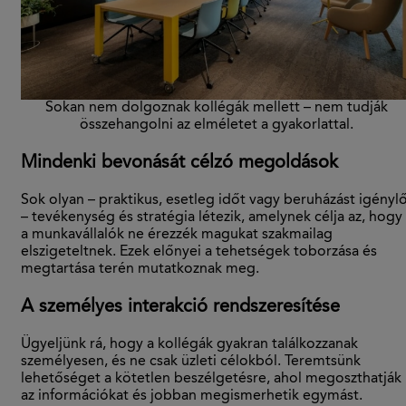
Sokan nem dolgoznak kollégák mellett – nem tudják
összehangolni az elméletet a gyakorlattal.
Mindenki bevonását célzó megoldások
Sok olyan – praktikus, esetleg időt vagy beruházást igényl
– tevékenység és stratégia létezik, amelynek célja az, hogy
a munkavállalók ne érezzék magukat szakmailag
elszigeteltnek. Ezek előnyei a tehetségek toborzása és
megtartása terén mutatkoznak meg.
A személyes interakció rendszeresítése
Ügyeljünk rá, hogy a kollégák gyakran találkozzanak
személyesen, és ne csak üzleti célokból. Teremtsünk
lehetőséget a kötetlen beszélgetésre, ahol megoszthatják
az információkat és jobban megismerhetik egymást.