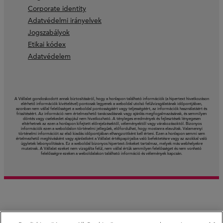
Corporate identity
Adatvédelmi irányelvek
Jogszabályok
Etikai kódex
Adatvédelem
A Vállalat gondoskodott annak biztosításáról, hogy a honlapon található információk (a hipertext hivatkozáson
elérhető információk kivételével) pontosak legyenek a weboldal utolsó felülvizsgálatának időpontjában,
azonban nem vállal felelősséget a weboldal pontosságáért vagy teljességéért, az információk használatáért és
frissítéséért. Az információ nem értelmezhető tanácsadásnak vagy ajánlás megfogalmazásának, és semmilyen
döntés vagy cselekedet alapjául nem hivatkozható. A tényleges eredmények és fejlesztések lényegesen
eltérhetnek az ezen a honlapon kifejtett előrejelzésektől, véleményektől vagy várakozásoktól. Bizonyos
információk ezen a weboldalon történelmi jellegűek, előfordulhat, hogy mostanra elavultak. Valamennyi
történelmi információt az első kiadás időpontjában elhangzottként kell érteni. Ezen a honlapon semmi sem
értelmezhető meghívásként vagy ajánlatként a Vállalat értékpapírjaiba való befektetésre vagy az azokkal való
ügyletek lebonyolítására. Ez a weboldal bizonyos hipertext-linkeket tartalmaz, melyek más webhelyekre
mutatnak. A Vállalat ezeket nem vizsgálta felül, nem vállal értük semmilyen felelősséget és nem vonható
felelősségre ezeken a weboldalakon található információ és vélemények kapcsán.