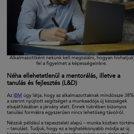
Alkalmazottként nekünk kell megtalálni, hogyan hívhatjuk
fel a figyelmet a képességeinkre.
Néha ellehetetlenül a mentorálás, illetve a
tanulás és fejlesztés (L&D)
Az
IBM
úgy látja, hogy az alkalmazottaknak mindössze 38%
a szerint nyújtott segítséget a munkaadója új készségek
elsajátításában a járvány alatt. Ennek tükrében bizonyos
tanulási formákra egyszerűen nincs lehetőség távolról.
Nézzük például a tapasztalati alapú – munka közben történ
– tanulást. Tudjuk, hogy ez a leghatékonyabb módja az új