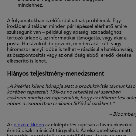
mindehhez.
A folyamatokban is előfordulhatnak problémák. Egy
irodában általában minden pár lépéssel elérhető amire
szükségünk van – például egy apasági szabadsághoz
tartozó űrlapok, az informatikai támogatás, vagy akár a
posta. Ha távolról dolgozunk, minden akár két- vagy
háromszor annyi időbe is telhet – ráadásul a hatékonyság,
az összpontosítás vagy az önállóság ebből eredő kiesése
elkeserítő is lehet.
Hiányos teljesítmény-menedzsment
„A kísérlet kilenc hónapja alatt a produktivitás távmunkáso
körében tapasztalt 13%-os
növekedésével szemben
csaknem mindig azt tapasztaltuk, hogy az előléptetési arán
ebben a csoportban csaknem 50%-kal csökkent.”
– Bloomber
Az
előző cikkben
az előléptetés kapcsán a távmunkásokat
érintő diszkriminációt tárgyaltuk. Az elszigeteltség miatt