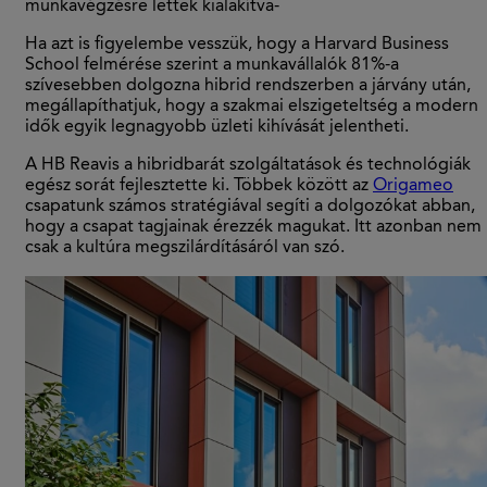
munkavégzésre lettek kialakítva-
Ha azt is figyelembe vesszük, hogy a Harvard Business
School felmérése szerint a munkavállalók 81%-a
szívesebben dolgozna hibrid rendszerben a járvány után,
megállapíthatjuk, hogy a szakmai elszigeteltség a modern
idők egyik legnagyobb üzleti kihívását jelentheti.
A HB Reavis a hibridbarát szolgáltatások és technológiák
egész sorát fejlesztette ki. Többek között az
Origameo
csapatunk számos stratégiával segíti a dolgozókat abban,
hogy a csapat tagjainak érezzék magukat. Itt azonban nem
csak a kultúra megszilárdításáról van szó.