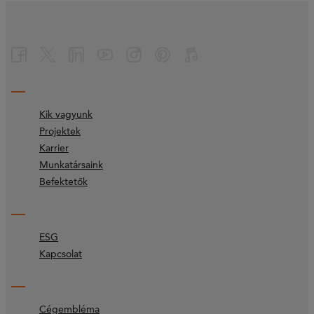
Kik vagyunk
Projektek
Karrier
Munkatársaink
Befektetők
ESG
Kapcsolat
Cégembléma