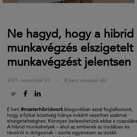
Ne hagyd, hogy a hibrid
munkavégzés elszigetelt
munkavégzést jelentsen
8 perc olvasási idő
2021. november 23.
·
E heti
#masterhibridwork
blogunkban azzal foglalkozunk,
hogy a fizikai közelség hiánya miként vezethet szakmai
elszigeteltséghez. Könnyen beleeshetünk ebbe a csapdába
A hibrid munkahelyek – ahol az emberek az irodában és
távolról is dolgoznak – szinte egyenesen az izolált