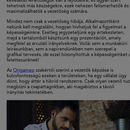
kevesebb lehetőségük van a fejlődésre, és ugyan szert
tehetnek más készségekre, ezek nehezen felismerhetők és
maximalizálhatók a vezetőség számára.
Mindez nem csak a vezetőség hibája. Alkalmazottként
nekünk kell megtalálni, hogyan hívhatjuk fel a figyelmet a
képességeinkre. Esetleg jegyzeteljünk egy értekezleten,
majd a tartalomból készítsünk egy prezentációt, amely
megfelel az arculati irányelveknek. Voilà: sem a munkaköri
leírásunkban, sem a napirendünkben nem szerepel a
grafikai tervezés, de ezzel bizonyítottuk a képességeinket 
felettesünknek!
Az
Origameo
szakértői szerint a vezetők képzése is
kulcsfontosságú ezeken a területeken, ha egy vállalat úgy
dönt, hogy áttér a hibrid rendszerre. Csak olyan vezető tu
megbízni a csapattagokban, aki magabiztos a távoli
irányítás tekintetében.