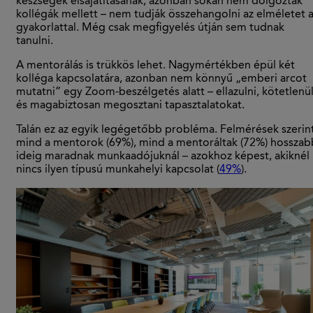
készségek elsajátításának, azonban sokan nem dolgoztak
kollégák mellett – nem tudják összehangolni az elméletet 
gyakorlattal. Még csak megfigyelés útján sem tudnak
tanulni.
A mentorálás is trükkös lehet. Nagymértékben épül két
kolléga kapcsolatára, azonban nem könnyű „emberi arcot
mutatni” egy Zoom-beszélgetés alatt – ellazulni, kötetlenü
és magabiztosan megosztani tapasztalatokat.
Talán ez az egyik legégetőbb probléma. Felmérések szerin
mind a mentorok (69%), mind a mentoráltak (72%) hosszab
ideig maradnak munkaadójuknál – azokhoz képest, akiknél
nincs ilyen típusú munkahelyi kapcsolat (
49%
).