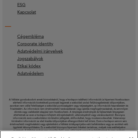
ESG
Kapcsolat
Cégembléma
Corporate identity
Adatvédelmi irányelvek
Jogszabályok
Etikai kódex
Adatvédelem
A Vállalat gondoskodott annak biztosításáról, hogy a honlapon található információk (a hipertext hivatkozáson
elérhető információk kivételével) pontosak legyenek a weboldal utolsó felülvizsgálatának időpontjában,
azonban nem vállal felelősséget a weboldal pontosságáért vagy teljességéért, az információk használatáért és
frissítéséért. Az információ nem értelmezhető tanácsadásnak vagy ajánlás megfogalmazásának, és semmilyen
döntés vagy cselekedet alapjául nem hivatkozható. A tényleges eredmények és fejlesztések lényegesen
eltérhetnek az ezen a honlapon kifejtett előrejelzésektől, véleményektől vagy várakozásoktól. Bizonyos
információk ezen a weboldalon történelmi jellegűek, előfordulhat, hogy mostanra elavultak. Valamennyi
történelmi információt az első kiadás időpontjában elhangzottként kell érteni. Ezen a honlapon semmi sem
értelmezhető meghívásként vagy ajánlatként a Vállalat értékpapírjaiba való befektetésre vagy az azokkal való
ügyletek lebonyolítására. Ez a weboldal bizonyos hipertext-linkeket tartalmaz, melyek más webhelyekre
mutatnak. A Vállalat ezeket nem vizsgálta felül, nem vállal értük semmilyen felelősséget és nem vonható
felelősségre ezeken a weboldalakon található információ és vélemények kapcsán.