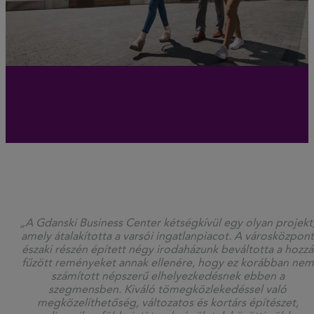
„A Gdanski Business Center kétségkívül egy olyan projekt
amely átalakította a varsói ingatlanpiacot. A városközpont
északi részén épített négy irodaházunk beváltotta a hozzá
fűzött reményeket annak ellenére, hogy ez korábban nem
számított népszerű elhelyezkedésnek ebben a
szegmensben. Kiváló tömegközlekedéssel való
megközelíthetőség, változatos és kortárs építészet,