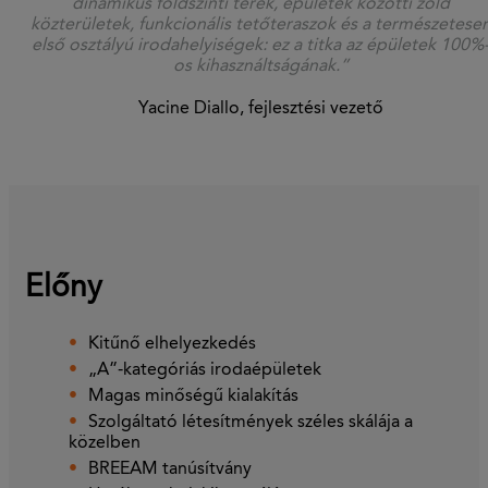
dinamikus földszinti terek, épületek közötti zöld
közterületek, funkcionális tetőteraszok és a természetese
első osztályú irodahelyiségek: ez a titka az épületek 100%
os kihasználtságának.”
Yacine Diallo, fejlesztési vezető
Előny
Kitűnő elhelyezkedés
„A”-kategóriás irodaépületek
Magas minőségű kialakítás
Szolgáltató létesítmények széles skálája a
közelben
BREEAM tanúsítvány