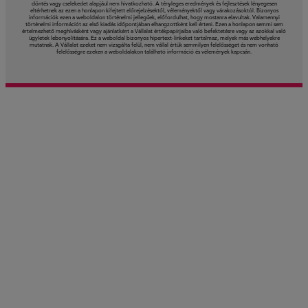
döntés vagy cselekedet alapjául nem hivatkozható. A tényleges eredmények és fejlesztések lényegesen
eltérhetnek az ezen a honlapon kifejtett előrejelzésektől, véleményektől vagy várakozásoktól. Bizonyos
információk ezen a weboldalon történelmi jellegűek, előfordulhat, hogy mostanra elavultak. Valamennyi
történelmi információt az első kiadás időpontjában elhangzottként kell érteni. Ezen a honlapon semmi sem
értelmezhető meghívásként vagy ajánlatként a Vállalat értékpapírjaiba való befektetésre vagy az azokkal való
ügyletek lebonyolítására. Ez a weboldal bizonyos hipertext-linkeket tartalmaz, melyek más webhelyekre
mutatnak. A Vállalat ezeket nem vizsgálta felül, nem vállal értük semmilyen felelősséget és nem vonható
felelősségre ezeken a weboldalakon található információ és vélemények kapcsán.