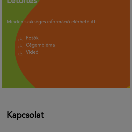
Letöltés
Minden szükséges információ elérhető itt:
Fotók
Cégembléma
Videó
Kapcsolat