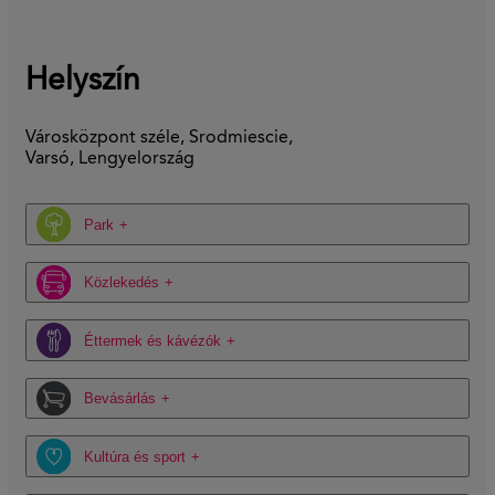
Helyszín
Városközpont széle, Srodmiescie,
Varsó, Lengyelország
Park
Közlekedés
Éttermek és kávézók
Bevásárlás
Kultúra és sport