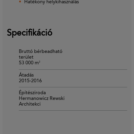
Hatékony helykihasználás
Specifikáció
Bruttó bérbeadható
terület
2
53 000 m
Átadás
2015-2016
Építésziroda
Hermanowicz Rewski
Architekci