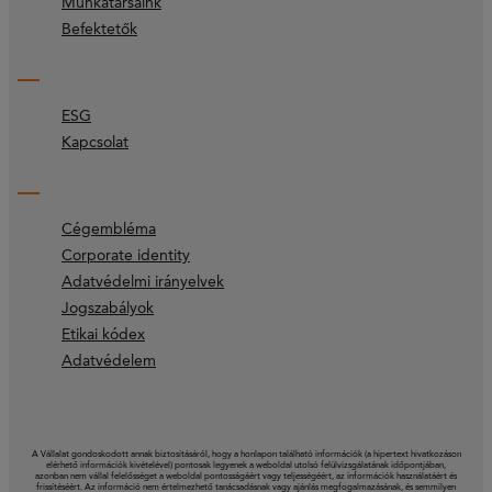
Munkatársaink
Befektetők
ESG
Kapcsolat
Cégembléma
Corporate identity
Adatvédelmi irányelvek
Jogszabályok
Etikai kódex
Adatvédelem
A Vállalat gondoskodott annak biztosításáról, hogy a honlapon található információk (a hipertext hivatkozáson
elérhető információk kivételével) pontosak legyenek a weboldal utolsó felülvizsgálatának időpontjában,
azonban nem vállal felelősséget a weboldal pontosságáért vagy teljességéért, az információk használatáért és
frissítéséért. Az információ nem értelmezhető tanácsadásnak vagy ajánlás megfogalmazásának, és semmilyen