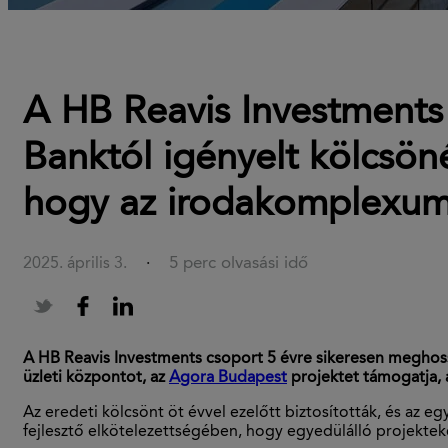
A HB Reavis Investments 
Banktól igényelt kölcsön
hogy az irodakomplexum
5 perc olvasási idő
2025. április 3.
·
A HB Reavis Investments csoport 5 évre sikeresen meghossza
üzleti központot, az
Agora Budapest
projektet támogatja, 
Az eredeti kölcsönt öt évvel ezelőtt biztosították, és az 
fejlesztő elkötelezettségében, hogy egyedülálló projektek