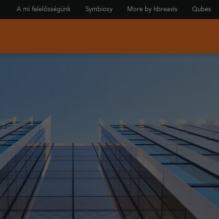
A mi felelősségünk
Symbiosy
More by hbreavis
Qubes