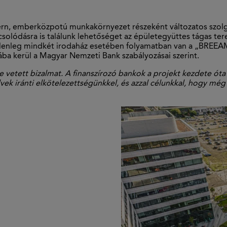
, emberközpotú munkakörnyezet részeként változatos szolgált
pcsolódásra is találunk lehetőséget az épületegyüttes tágas ter
 jelenleg mindkét irodaház esetében folyamatban van a „BREEA
ába kerül a Magyar Nemzeti Bank szabályozásai szerint.
e vetett bizalmat. A finanszírozó bankok a projekt kezdete ó
k iránti elkötelezettségünkkel, és azzal célunkkal, hogy még 