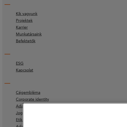
Kik vagyunk
Projektek
Karrier
Munkatársaink
Befektetők
ESG
Kapcsolat
Cégembléma
Corporate identity
Adatvédelmi irányelvek
Jogszabályok
Etikai kódex
Adatvédelem