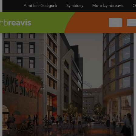
A mi felelősségünk
Symbiosy
More by hbreavis
Q