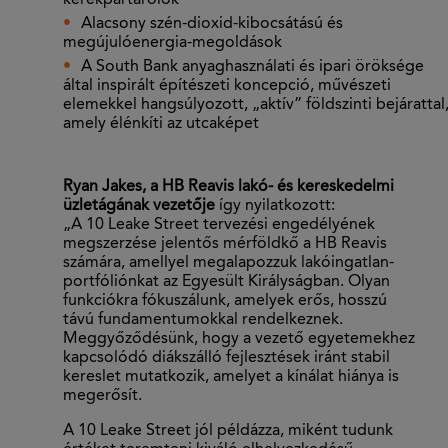
kerékpártárolók
Alacsony szén-dioxid-kibocsátású és
megújulóenergia-megoldások
A South Bank anyaghasználati és ipari öröksége
által inspirált építészeti koncepció, művészeti
elemekkel hangsúlyozott, „aktív” földszinti bejárattal
amely élénkíti az utcaképet
Ryan Jakes, a HB Reavis lakó- és kereskedelmi
üzletágának vezetője
így nyilatkozott:
„A 10 Leake Street tervezési engedélyének
megszerzése jelentős mérföldkő a HB Reavis
számára, amellyel megalapozzuk lakóingatlan-
portfóliónkat az Egyesült Királyságban. Olyan
funkciókra fókuszálunk, amelyek erős, hosszú
távú fundamentumokkal rendelkeznek.
Meggyőződésünk, hogy a vezető egyetemekhez
kapcsolódó diákszálló fejlesztések iránt stabil
kereslet mutatkozik, amelyet a kínálat hiánya is
megerősít.
A 10 Leake Street jól példázza, miként tudunk