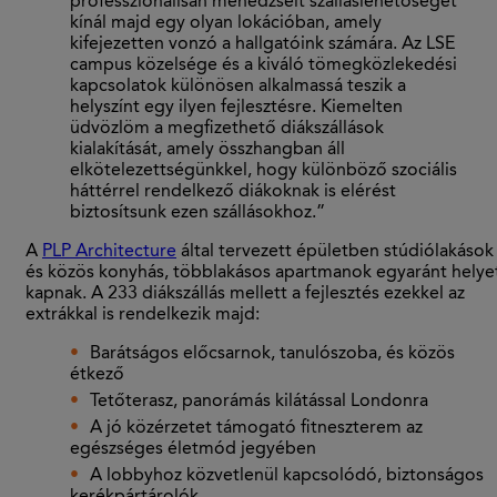
professzionálisan menedzselt szálláslehetőséget
kínál majd egy olyan lokációban, amely
kifejezetten vonzó a hallgatóink számára. Az LSE
campus közelsége és a kiváló tömegközlekedési
kapcsolatok különösen alkalmassá teszik a
helyszínt egy ilyen fejlesztésre. Kiemelten
üdvözlöm a megfizethető diákszállások
kialakítását, amely összhangban áll
elkötelezettségünkkel, hogy különböző szociális
háttérrel rendelkező diákoknak is elérést
biztosítsunk ezen szállásokhoz.”
A
PLP Architecture
által tervezett épületben stúdiólakások
és közös konyhás, többlakásos apartmanok egyaránt helye
kapnak. A 233 diákszállás mellett a fejlesztés ezekkel az
extrákkal is rendelkezik majd:
Barátságos előcsarnok, tanulószoba, és közös
étkező
Tetőterasz, panorámás kilátással Londonra
A jó közérzetet támogató fitneszterem az
egészséges életmód jegyében
A lobbyhoz közvetlenül kapcsolódó, biztonságos