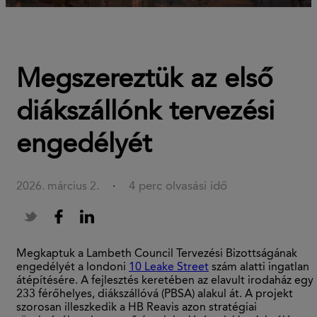
Megszereztük az első
diákszállónk tervezési
engedélyét
4 perc olvasási idő
2026. március 2.
·
Megkaptuk a Lambeth Council Tervezési Bizottságának
engedélyét a londoni
10 Leake Street
szám alatti ingatlan
átépítésére. A fejlesztés keretében az elavult irodaház egy
233 férőhelyes, diákszállóvá (PBSA) alakul át. A projekt
szorosan illeszkedik a HB Reavis azon stratégiai