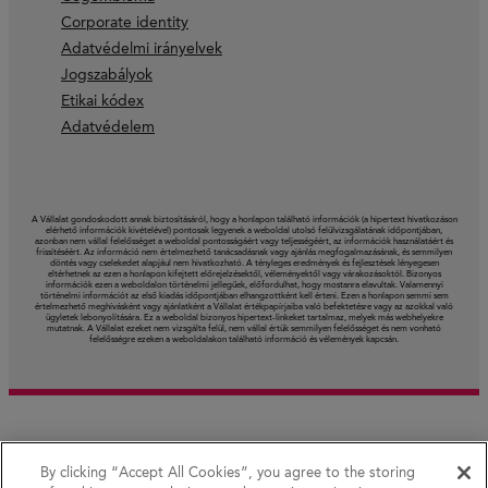
Corporate identity
Adatvédelmi irányelvek
Jogszabályok
Etikai kódex
Adatvédelem
A Vállalat gondoskodott annak biztosításáról, hogy a honlapon található információk (a hipertext hivatkozáson
elérhető információk kivételével) pontosak legyenek a weboldal utolsó felülvizsgálatának időpontjában,
azonban nem vállal felelősséget a weboldal pontosságáért vagy teljességéért, az információk használatáért és
frissítéséért. Az információ nem értelmezhető tanácsadásnak vagy ajánlás megfogalmazásának, és semmilyen
döntés vagy cselekedet alapjául nem hivatkozható. A tényleges eredmények és fejlesztések lényegesen
eltérhetnek az ezen a honlapon kifejtett előrejelzésektől, véleményektől vagy várakozásoktól. Bizonyos
információk ezen a weboldalon történelmi jellegűek, előfordulhat, hogy mostanra elavultak. Valamennyi
történelmi információt az első kiadás időpontjában elhangzottként kell érteni. Ezen a honlapon semmi sem
értelmezhető meghívásként vagy ajánlatként a Vállalat értékpapírjaiba való befektetésre vagy az azokkal való
ügyletek lebonyolítására. Ez a weboldal bizonyos hipertext-linkeket tartalmaz, melyek más webhelyekre
mutatnak. A Vállalat ezeket nem vizsgálta felül, nem vállal értük semmilyen felelősséget és nem vonható
felelősségre ezeken a weboldalakon található információ és vélemények kapcsán.
By clicking “Accept All Cookies”, you agree to the storing