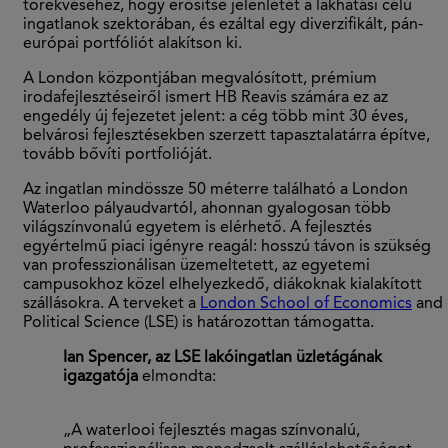
törekvéséhez, hogy erősítse jelenlétét a lakhatási célú
ingatlanok szektorában, és ezáltal egy diverzifikált, pán-
európai portfóliót alakítson ki.
A London központjában megvalósított, prémium
irodafejlesztéseiről ismert HB Reavis számára ez az
engedély új fejezetet jelent: a cég több mint 30 éves,
belvárosi fejlesztésekben szerzett tapasztalatárra építve,
tovább bővíti portfolióját.
Az ingatlan mindössze 50 méterre található a London
Waterloo pályaudvartól, ahonnan gyalogosan több
világszínvonalú egyetem is elérhető. A fejlesztés
egyértelmű piaci igényre reagál: hosszú távon is szükség
van professzionálisan üzemeltetett, az egyetemi
campusokhoz közel elhelyezkedő, diákoknak kialakított
szállásokra. A terveket a
London School of Economics
and
Political Science (LSE) is határozottan támogatta.
Ian Spencer, az LSE lakóingatlan üzletágának
igazgatója
elmondta:
„A waterlooi fejlesztés magas színvonalú,