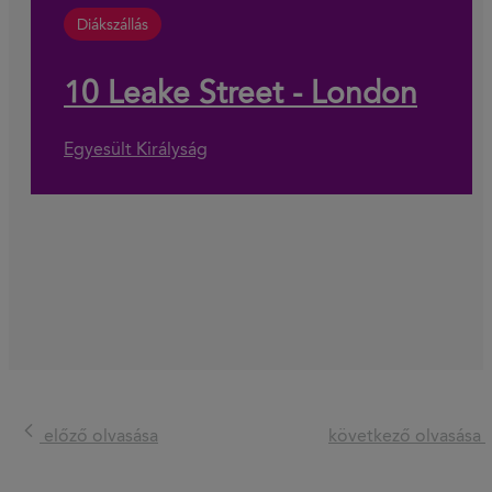
Diákszállás
10 Leake Street - London
Egyesült Királyság
előző olvasása
következő olvasása