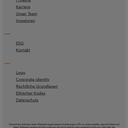
Projekte
Karriere
Unser Team
Investoren
ESG
Kontakt
Logo
Corporate identity
Rechtliche Grundlagen
Ethischer Kodex
Datenschutz
Obwohl der Anbieter dieser Webseite angemessene Vorkehrungen trifft um sicherzustellen, dass die Inhalte auf
dieser Webseite (anderes als Informationen die durch externe Links zugänglich sind) zum Zeitpunkt der