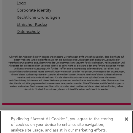
Logo
Corporate identity
Rechtliche Grundlagen
Ethischer Kodex
Datenschutz
Obwohl der Anbieter dieser Webseite angemessene Vorkehrungen trifft um sicherzustellen, dass die Inhalte auf
dieser Webseite (anderes als Informationen die durch externe Links zugänglich sind) zum Zeitpunkt der
Veröffentlichung richtig sind, übernimmt das Unternehmen keine Gewähr für die Richtigkeit, Vollständigkeit und
Aktualität der bereitgestellten Seite und Inhalte. Es sollte nicht als Beratung oder Empfehlung ausgelegt werden
und kein vertrauter Ausgangspunkt für das Treffen einer Entscheidung oder Handlung. Vor allem, dass
tatsächliche Ergebnisse und neuste Entwicklungen wesentlich von den Prognosen, Meinungen oder Erwartungen,
die auf dieser Webseite präsentiert werden, abweichen können. Manche Inhalte auf dieser Webseite können
veraltet und nicht mehr aktuell sein. Für alle Inhalte historischer Natur gilt das Datum der ersten
Veröffentlichung. Nichts was auf dieser Webseite präsentiert wird sollte als Kaufangebot oder Abkommen über
den Handel mit Wertpapieren des Unternehmens interpretiert werden. Diese Webseite enthält Verlinkungen zu
andern Webseiten. Das Unternehmen überprüft nicht den Inhalt und hat auf deren Inhalt keinen Einfluss, haftet
also nicht für die Informationen, die auf solchen Webseiten veröffentlicht werden.
By clicking “Accept All Cookies”, you agree to the storing
of cookies on your device to enhance site navigation,
analyze site usage, and assist in our marketing efforts.