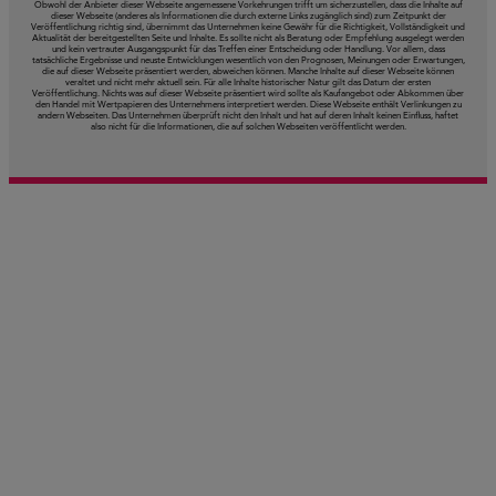
Obwohl der Anbieter dieser Webseite angemessene Vorkehrungen trifft um sicherzustellen, dass die Inhalte auf
dieser Webseite (anderes als Informationen die durch externe Links zugänglich sind) zum Zeitpunkt der
Veröffentlichung richtig sind, übernimmt das Unternehmen keine Gewähr für die Richtigkeit, Vollständigkeit und
Aktualität der bereitgestellten Seite und Inhalte. Es sollte nicht als Beratung oder Empfehlung ausgelegt werden
und kein vertrauter Ausgangspunkt für das Treffen einer Entscheidung oder Handlung. Vor allem, dass
tatsächliche Ergebnisse und neuste Entwicklungen wesentlich von den Prognosen, Meinungen oder Erwartungen,
die auf dieser Webseite präsentiert werden, abweichen können. Manche Inhalte auf dieser Webseite können
veraltet und nicht mehr aktuell sein. Für alle Inhalte historischer Natur gilt das Datum der ersten
Veröffentlichung. Nichts was auf dieser Webseite präsentiert wird sollte als Kaufangebot oder Abkommen über
den Handel mit Wertpapieren des Unternehmens interpretiert werden. Diese Webseite enthält Verlinkungen zu
andern Webseiten. Das Unternehmen überprüft nicht den Inhalt und hat auf deren Inhalt keinen Einfluss, haftet
also nicht für die Informationen, die auf solchen Webseiten veröffentlicht werden.