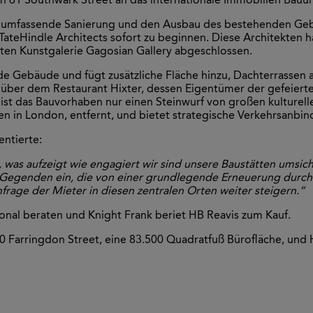
61 Southwark Street an das internationale Immobilien Bauunt
 die umfassende Sanierung und den Ausbau des bestehenden G
TateHindle Architects sofort zu beginnen. Diese Architekten 
nten Kunstgalerie Gagosian Gallery abgeschlossen.
de Gebäude und fügt zusätzliche Fläche hinzu, Dachterrassen
enüber dem Restaurant Hixter, dessen Eigentümer der gefeiert
ist das Bauvorhaben nur einen Steinwurf von großen kulturel
 in London, entfernt, und bietet strategische Verkehrsanbind
ntierte:
m, was aufzeigt wie engagiert wir sind unsere Baustätten umsi
 Gegenden ein, die von einer grundlegende Erneuerung durch
hfrage der Mieter in diesen zentralen Orten weiter steigern.“
nal beraten und Knight Frank beriet HB Reavis zum Kauf.
20 Farringdon Street, eine 83.500 Quadratfuß Bürofläche, und 