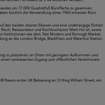
ernehmen HB Reavis für £ 44 Millionen verkauft.
ebäudes um 77.000 Quadratfuß Bürofläche zu gewinnen.
haben kürzlich die Verwandlung eines 1960 erbauten Büro
 auf den beiden oberen Ebenen und eine unabhängige Einheit
e Koch, Restaurateur und Kochbuchautor Mark Hix ist, sowie
len Institutionen wie dem Tate Modern und Borough Market,
ung an die London Bridge, Blackfriars und Waterloo Station.
chtig zu platzieren; an Orten mit geringem Aufkommen und
 einen verbesserten Zugang zum öffentlichen Verkehrsnetz
HB Reavis erster UK Bebauung an 33 King William Street, ein