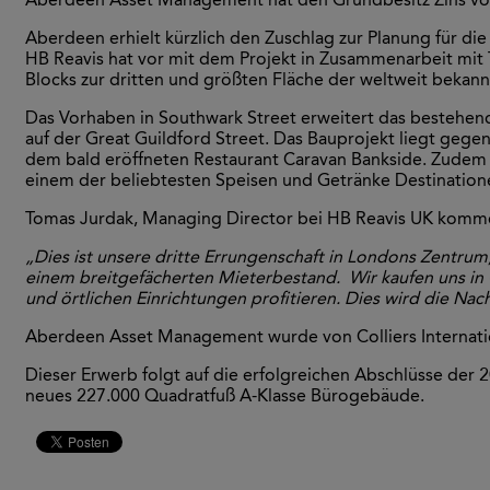
Aberdeen Asset Management hat den Grundbesitz Zins von 
Aberdeen erhielt kürzlich den Zuschlag zur Planung für
HB Reavis hat vor mit dem Projekt in Zusammenarbeit mit 
Blocks zur dritten und größten Fläche der weltweit bekan
Das Vorhaben in Southwark Street erweitert das bestehen
auf der Great Guildford Street. Das Bauprojekt liegt geg
dem bald eröffneten Restaurant Caravan Bankside. Zudem 
einem der beliebtesten Speisen und Getränke Destinationen
Tomas Jurdak, Managing Director bei HB Reavis UK komme
„Dies ist unsere dritte Errungenschaft in Londons Zentru
einem breitgefächerten Mieterbestand. Wir kaufen uns in
und örtlichen Einrichtungen profitieren. Dies wird die Nac
Aberdeen Asset Management wurde von Colliers Internatio
Dieser Erwerb folgt auf die erfolgreichen Abschlüsse der 
neues 227.000 Quadratfuß A-Klasse Bürogebäude.