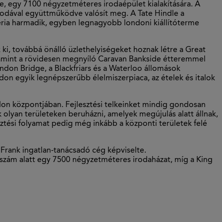
re, egy 7100 négyzetméteres irodaépület kialakítására. A
rodával együttműködve valósít meg. A Tate Hindle a
éria harmadik, egyben legnagyobb londoni kiállítóterme
 ki, továbbá önálló üzlethelyiségeket hoznak létre a Great
valamint a rövidesen megnyíló Caravan Bankside étteremmel
don Bridge, a Blackfriars és a Waterloo állomások
don egyik legnépszerűbb élelmiszerpiaca, az ételek és italok
don központjában. Fejlesztési telkeinket mindig gondosan
k olyan területeken beruházni, amelyek megújulás alatt állnak,
ztési folyamat pedig még inkább a központi területek felé
Frank ingatlan-tanácsadó cég képviselte.
. szám alatt egy 7500 négyzetméteres irodaházat, míg a King