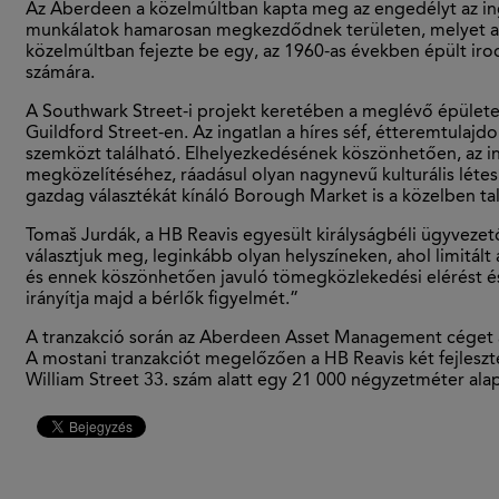
Az Aberdeen a közelmúltban kapta meg az engedélyt az ingat
munkálatok hamarosan megkezdődnek területen, melyet a HB 
közelmúltban fejezte be egy, az 1960-as években épült iro
számára.
A Southwark Street-i projekt keretében a meglévő épületet 
Guildford Street-en. Az ingatlan a híres séf, étteremtulaj
szemközt található. Elhelyezkedésének köszönhetően, az in
megközelítéséhez, ráadásul olyan nagynevű kulturális léte
gazdag választékát kínáló Borough Market is a közelben tal
Tomaš Jurdák, a HB Reavis egyesült királyságbéli ügyveze
választjuk meg, leginkább olyan helyszíneken, ahol limitált
és ennek köszönhetően javuló tömegközlekedési elérést és 
irányítja majd a bérlők figyelmét.”
A tranzakció során az Aberdeen Asset Management céget a C
A mostani tranzakciót megelőzően a HB Reavis két fejleszt
William Street 33. szám alatt egy 21 000 négyzetméter alap