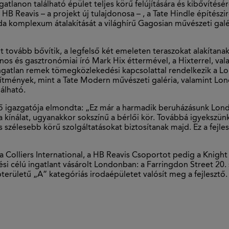
lanon található épület teljes körű felújítására és kibővítésé
Reavis – a projekt új tulajdonosa – , a Tate Hindle építészi
da komplexum átalakítását a világhírű Gagosian művészeti gal
tovább bővítik, a legfelső két emeleten teraszokat alakítanak
donos és gasztronómiai író Mark Hix éttermével, a Hixterrel, 
gatlan remek tömegközlekedési kapcsolattal rendelkezik a Lon
sítmények, mint a Tate Modern művészeti galéria, valamint Lon
álható.
tő igazgatója elmondta: „Ez már a harmadik beruházásunk Lon
 a kínálat, ugyanakkor sokszínű a bérlői kör. Továbbá igyekszün
szélesebb körű szolgáltatásokat biztosítanak majd. Ez a fejles
olliers International, a HB Reavis Csoportot pedig a Knight 
ési célú ingatlant vásárolt Londonban: a Farringdon Street 20
területű „A” kategóriás irodaépületet valósít meg a fejlesztő.