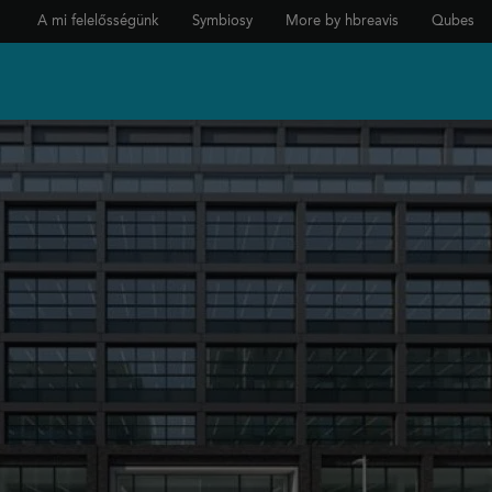
A mi felelősségünk
Symbiosy
More by hbreavis
Qubes