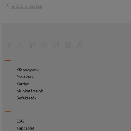
előző olvasása
Kik vagyunk
Projektek
Karrier
Munkatársaink
Befektetők
ESG
Kapcsolat