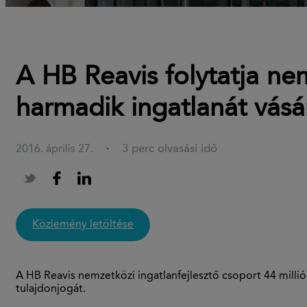
A HB Reavis folytatja ne
harmadik ingatlanát vás
3 perc olvasási idő
2016. április 27.
·
közlemény letöltése
A HB Reavis nemzetközi ingatlanfejlesztő csoport 44 mill
tulajdonjogát.