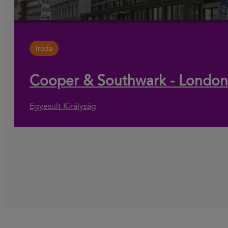
Iroda
Cooper & Southwark - London
Egyesült Királyság