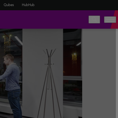
Qubes
HubHub