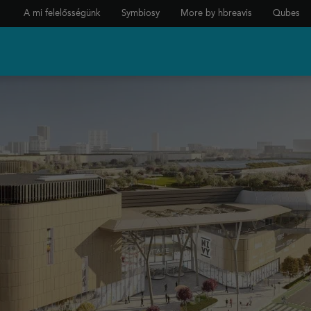
A mi felelősségünk
Symbiosy
More by hbreavis
Qubes