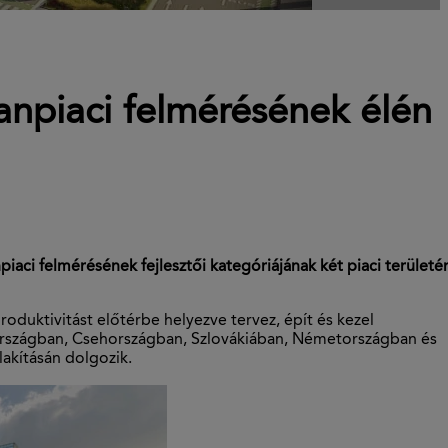
anpiaci felmérésének élén
ci felmérésének fejlesztői kategóriájának két piaci területé
duktivitást előtérbe helyezve tervez, épít és kezel
elországban, Csehországban, Szlovákiában, Németországban és
lakításán dolgozik.