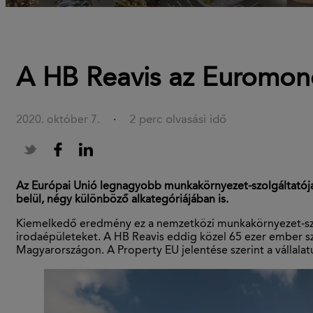
A HB Reavis az Euromone
2 perc olvasási idő
2020. október 7.
·
Az Európai Unió legnagyobb munkakörnyezet-szolgáltatójaké
belül, négy különböző alkategóriájában is.
Kiemelkedő eredmény ez a nemzetközi munkakörnyezet-szolgá
irodaépületeket. A HB Reavis eddig közel 65 ezer ember s
Magyarországon. A Property EU jelentése szerint a vállalat