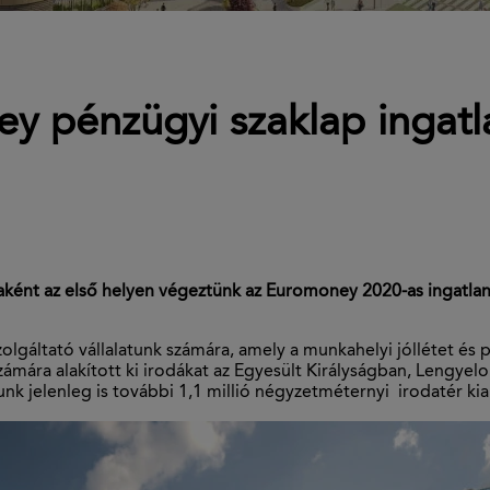
y pénzügyi szaklap ingatl
nt az első helyen végeztünk az Euromoney 2020-as ingatlanpia
ltató vállalatunk számára, amely a munkahelyi jóllétet és pro
zámára alakított ki irodákat az Egyesült Királyságban, Lengy
unk jelenleg is további 1,1 millió négyzetméternyi irodatér kia