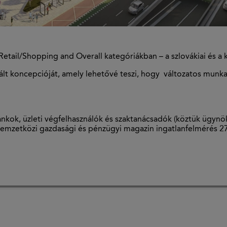
Retail/Shopping and Overall kategóriákban – a szlovákiai és a 
evált koncepcióját, amely lehetővé teszi, hogy változatos mun
nkok, üzleti végfelhasználók és szaktanácsadók (köztük ügynö
nemzetközi gazdasági és pénzügyi magazin ingatlanfelmérés 27