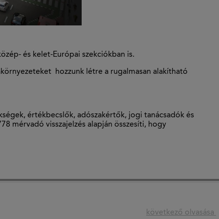
közép- és kelet-Európai szekciókban is.
kakörnyezeteket hozzunk létre a rugalmasan alakítható
kségek, értékbecslők, adószakértők, jogi tanácsadók és
78 mérvadó visszajelzés alapján összesíti, hogy
következő olvasása