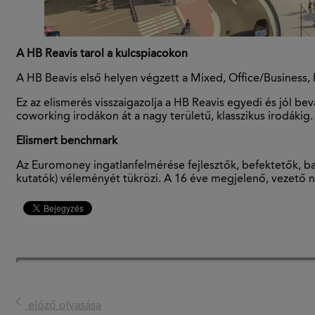
A HB Reavis tarol a kulcspiacokon
A HB Beavis első helyen végzett a Mixed, Office/Business, 
Ez az elismerés visszaigazolja a HB Reavis egyedi és jól b
coworking irodákon át a nagy területű, klasszikus irodákig.
Elismert benchmark
Az Euromoney ingatlanfelmérése fejlesztők, befektetők, ba
kutatók) véleményét tükrözi. A 16 éve megjelenő, vezető 
előző olvasása