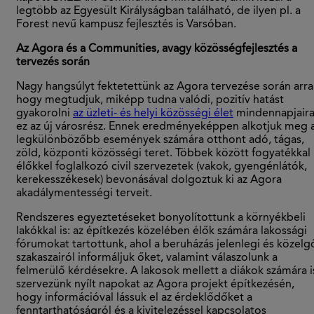
legtöbb az Egyesült Királyságban található, de ilyen pl. a
Forest nevű kampusz fejlesztés is Varsóban.
Az Agora és a Communities, avagy közösségfejlesztés a
tervezés során
Nagy hangsúlyt fektetettünk az Agora tervezése során arra
hogy megtudjuk, miképp tudna valódi, pozitív hatást
gyakorolni
az üzleti- és helyi közösségi élet
mindennapjair
ez az új városrész. Ennek eredményeképpen alkotjuk meg 
legkülönbözőbb események számára otthont adó, tágas,
zöld, központi közösségi teret. Többek között fogyatékkal
élőkkel foglalkozó civil szervezetek (vakok, gyengénlátók,
kerekesszékesek) bevonásával dolgoztuk ki az Agora
akadálymentességi terveit.
Rendszeres egyeztetéseket bonyolítottunk a környékbeli
lakókkal is: az építkezés közelében élők számára lakossági
fórumokat tartottunk, ahol a beruházás jelenlegi és közelg
szakaszairól informáljuk őket, valamint válaszolunk a
felmerülő kérdésekre. A lakosok mellett a diákok számára i
szervezünk nyílt napokat az Agora projekt építkezésén,
hogy információval lássuk el az érdeklődőket a
fenntarthatóságról és a kivitelezéssel kapcsolatos