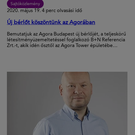
Sajtóközlemény
2020. május 19.
4 perc olvasási idő
Új bérlőt köszöntünk az Agorában
Bemutatjuk az Agora Budapest új bérlőjét, a teljeskörű
létesítményüzemeltetéssel foglalkozó B+N Referencia
Zrt.-t, akik idén ősztől az Agora Tower épületébe…