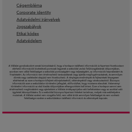
Cégembléma
Corporate identity
Adatvédelmi irányelvek
Jogszabályok
Etikai kódex
Adatvédelem
A Vállalat gondoskodott annak biztosításáról, hogy a honlapon található információk (a hipertext hivatkozáson
elérhető információk kivételével) pontosak legyenek a weboldal utolsó felülvizsgálatának időpontjában,
azonban nem vállal felelősséget a weboldal pontosságáért vagy teljességéért, az információk használatáért és
frissítéséért. Az információ nem értelmezhető tanácsadásnak vagy ajánlás megfogalmazásának, és semmilyen
döntés vagy cselekedet alapjául nem hivatkozható. A tényleges eredmények és fejlesztések lényegesen
eltérhetnek az ezen a honlapon kifejtett előrejelzésektől, véleményektől vagy várakozásoktól. Bizonyos
információk ezen a weboldalon történelmi jellegűek, előfordulhat, hogy mostanra elavultak. Valamennyi
történelmi információt az első kiadás időpontjában elhangzottként kell érteni. Ezen a honlapon semmi sem
értelmezhető meghívásként vagy ajánlatként a Vállalat értékpapírjaiba való befektetésre vagy az azokkal való
ügyletek lebonyolítására. Ez a weboldal bizonyos hipertext-linkeket tartalmaz, melyek más webhelyekre
mutatnak. A Vállalat ezeket nem vizsgálta felül, nem vállal értük semmilyen felelősséget és nem vonható
felelősségre ezeken a weboldalakon található információ és vélemények kapcsán.