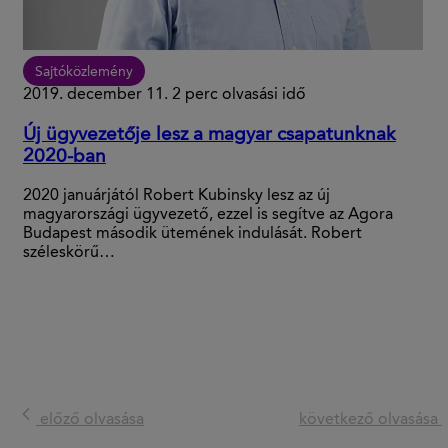
Sajtóközlemény
2019. december 11.
2 perc olvasási idő
Új ügyvezetője lesz a magyar csapatunknak
2020-ban
2020 januárjától Robert Kubinsky lesz az új
magyarországi ügyvezető, ezzel is segítve az Agora
Budapest második ütemének indulását. Robert
széleskörű…
előző olvasása
következő olvasása