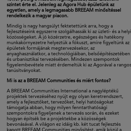
szintet érte el. Jelenleg az Agora Hub épületünk az
egyetlen, amely a legmagasabb BREEAM minősítéssel
rendelkezik a magyar piacon.
Mindig is nagy hangsúlyt fektetettünk arra, hogy a
fejlesztéseink egyszerre szolgálhassák ki az üzleti- és a hely
közösségeket. A jó közérzetre, egészséges és hatékony
munkakörnyezetre helyeztük a fókuszt, amire figyeltünk az
épületek formájának megtervezésekor, az
anyaghasználatkor, a technológiáiban, belsőépítészetében
és urbanisztikai tervezésében. Mindezen szempontok
figyelembevétele miatt érdemeltük ki az Agorával a rango
tanúsítványokat.
Mi is az a BREEAM Communities és miért fontos?
A BREEAM Communities International a nagyléptékű
projektek tervezéséhez nyújt egy olyan keretrendszert,
amely a fejlesztőket, tervezőket, helyi hatóságokat
támogatja abban, hogy milyen fenntarthatósági
szempontokra figyeljenek a tervezés során, és ezeket
hogyan építsék be a projektekbe a közösségek
bevonásával. A világon ez idáig kb. két tucat fejlesztés
kapott BREEAM Communities minősítést, amik közül a