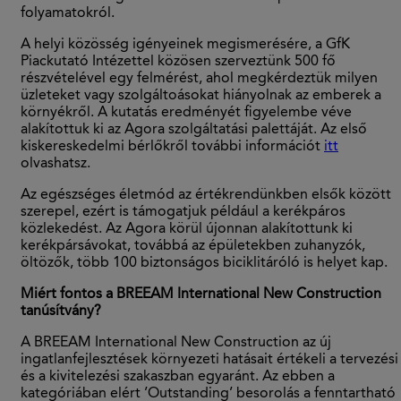
folyamatokról.
A helyi közösség igényeinek megismerésére, a GfK
Piackutató Intézettel közösen szerveztünk 500 fő
részvételével egy felmérést, ahol megkérdeztük milyen
üzleteket vagy szolgáltoásokat hiányolnak az emberek a
környékről. A kutatás eredményét figyelembe véve
alakítottuk ki az Agora szolgáltatási palettáját. Az első
kiskereskedelmi bérlőkről további információt
itt
olvashatsz.
Az egészséges életmód az értékrendünkben elsők között
szerepel, ezért is támogatjuk például a kerékpáros
közlekedést. Az Agora körül újonnan alakítottunk ki
kerékpársávokat, továbbá az épületekben zuhanyzók,
öltözők, több 100 biztonságos biciklitáróló is helyet kap.
Miért fontos a BREEAM International New Construction
tanúsítvány?
A BREEAM International New Construction az új
ingatlanfejlesztések környezeti hatásait értékeli a tervezési
és a kivitelezési szakaszban egyaránt. Az ebben a
kategóriában elért ’Outstanding’ besorolás a fenntartható