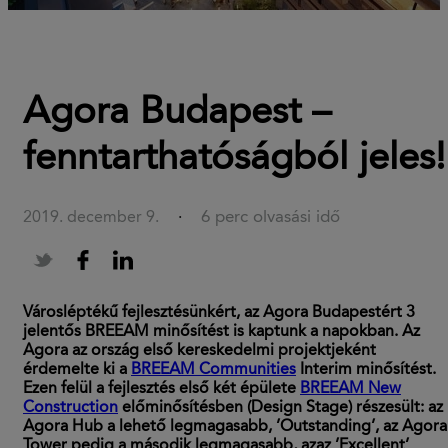
Agora Budapest –
fenntarthatóságból jeles!
6 perc olvasási idő
2019. december 9.
·
Városléptékű fejlesztésünkért, az Agora Budapestért
3
jelentős BREEAM minősítést
is kaptunk a napokban.
Az
Agora az ország első kereskedelmi projektjeként
érdemelte ki a
BREEAM Communities
Interim minősítést.
Ezen felül a fejlesztés első két épülete
BREEAM New
Construction
előminősítésben (Design Stage) részesült: az
Agora Hub a lehető legmagasabb, ’Outstanding’, az Agora
Tower pedig a második legmagasabb, azaz ’Excellent’