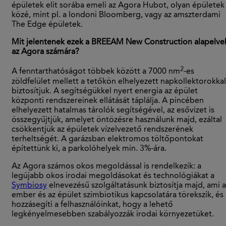
épületek elit sorába emeli az Agora Hubot, olyan épületek
közé, mint pl. a londoni Bloomberg, vagy az amszterdami
The Edge épületek.
Mit jelentenek ezek a BREEAM New Construction alapelve
az Agora számára?
2
A fenntarthatóságot többek között a 7000 nm
-es
zöldfelület mellett a tetőkön elhelyezett napkollektorokkal
biztosítjuk. A segítségükkel nyert energia az épület
központi rendszereinek ellátását táplálja. A pincében
elhelyezett hatalmas tárolók segítségével, az esővizet is
összegyűjtjük, amelyet öntözésre használunk majd, ezáltal
csökkentjük az épületek vízelvezető rendszerének
terheltségét. A garázsban elektromos töltőpontokat
építettünk ki, a parkolóhelyek min. 3%-ára.
Az Agora számos okos megoldással is rendelkezik: a
legújabb okos irodai megoldásokat és technológiákat a
Symbiosy
elnevezésű szolgáltatásunk biztosítja majd, ami a
ember és az épület szimbiotikus kapcsolatára törekszik, és
hozzásegíti a felhasználóinkat, hogy a lehető
legkényelmesebben szabályozzák irodai környezetüket.