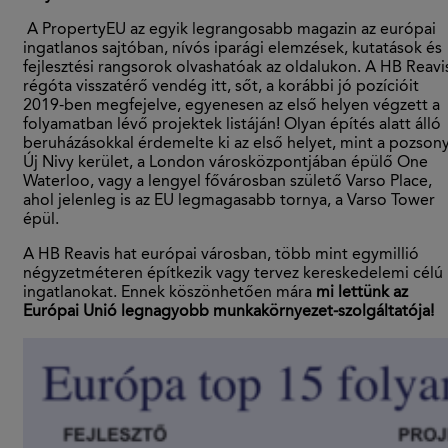
A PropertyEU az egyik legrangosabb magazin az európai
ingatlanos sajtóban, nívós iparági elemzések, kutatások és
fejlesztési rangsorok olvashatóak az oldalukon. A HB Reavi
régóta visszatérő vendég itt, sőt, a korábbi jó pozícióit
2019-ben megfejelve, egyenesen az első helyen végzett a
folyamatban lévő projektek listáján! Olyan építés alatt álló
beruházásokkal érdemelte ki az első helyet, mint a pozsony
Új Nivy kerület, a London városközpontjában épülő One
Waterloo, vagy a lengyel fővárosban születő Varso Place,
ahol jelenleg is az EU legmagasabb tornya, a Varso Tower
épül.
A HB Reavis hat európai városban, több mint egymillió
négyzetméteren építkezik vagy tervez kereskedelemi célú
ingatlanokat. Ennek köszönhetően mára
mi lettünk az
Európai Unió legnagyobb munkakörnyezet-szolgáltatója!