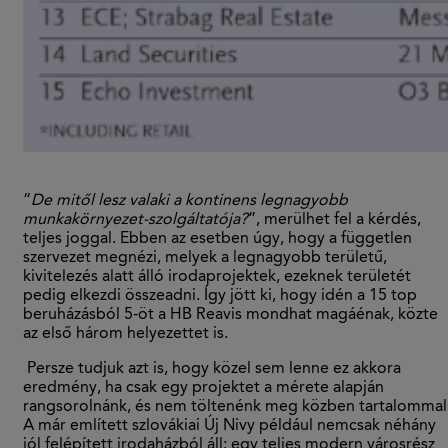
“
De mitől lesz valaki a kontinens legnagyobb
munkakörnyezet-szolgáltatója?
”,
merülhet fel a kérdés,
teljes joggal. Ebben az esetben úgy, hogy a független
szervezet megnézi, melyek a legnagyobb területű,
kivitelezés alatt álló irodaprojektek, ezeknek területét
pedig elkezdi összeadni. Így jött ki, hogy idén a 15 top
beruházásból 5-öt a HB Reavis mondhat magáénak, közte
az első három helyezettet is.
Persze tudjuk azt is, hogy közel sem lenne ez akkora
eredmény, ha csak egy projektet a mérete alapján
rangsorolnánk, és nem töltenénk meg közben tartalommal
A már említett szlovákiai Új Nivy például nemcsak néhány
jól felépített irodaházból áll: egy teljes modern városrész