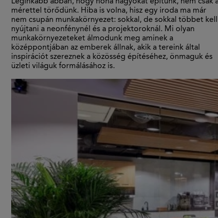
Leginkább abban, hogy noha nagyokat építünk, nem csak 
mérettel törődünk. Hiba is volna, hisz egy iroda ma már
nem csupán munkakörnyezet: sokkal, de sokkal többet kell
nyújtani a neonfénynél és a projektoroknál. Mi olyan
munkakörnyezeteket álmodunk meg aminek a
középpontjában az emberek állnak, akik a tereink által
inspirációt szereznek a közösség építéséhez, önmaguk és
üzleti világuk formálásához is.