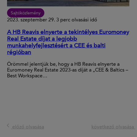
Sajtóközlemény
2023. szeptember 29.
3 perc olvasási idő
A HB Reavis elnyerte a tekintélyes Euromoney
Real Estate díjat a legjobb
munkahelyfejlesztésért a CEE és balti
régióban
Örömmel jelentjük be, hogy a HB Reavis elnyerte a
Euromoney Real Estate 2023-as díját a „CEE & Baltics –
Best Workspace…
előző olvasása
következő olvasása