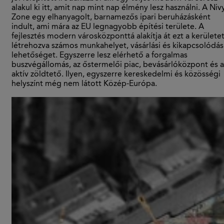
alakul ki itt, amit nap mint nap élmény lesz használni. A Niv
Zone egy elhanyagolt, barnamezős ipari beruházásként
indult, ami mára az EU legnagyobb építési területe. A
fejlesztés modern városközponttá alakítja át ezt a kerületet
létrehozva számos munkahelyet, vásárlási és kikapcsolódás
lehetőséget. Egyszerre lesz elérhető a forgalmas
buszvégállomás, az őstermelői piac, bevásárlóközpont és a
aktív zöldtető. Ilyen, egyszerre kereskedelmi és közösségi
helyszínt még nem látott Közép-Európa.