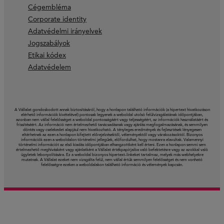
Cégembléma
Corporate identity
Adatvédelmi irányelvek
Jogszabályok
Etikai kódex
Adatvédelem
A Vállalat gondoskodott annak biztosításáról, hogy a honlapon található információk (a hipertext hivatkozáson
elérhető információk kivételével) pontosak legyenek a weboldal utolsó felülvizsgálatának időpontjában,
azonban nem vállal felelősséget a weboldal pontosságáért vagy teljességéért, az információk használatáért és
frissítéséért. Az információ nem értelmezhető tanácsadásnak vagy ajánlás megfogalmazásának, és semmilyen
döntés vagy cselekedet alapjául nem hivatkozható. A tényleges eredmények és fejlesztések lényegesen
eltérhetnek az ezen a honlapon kifejtett előrejelzésektől, véleményektől vagy várakozásoktól. Bizonyos
információk ezen a weboldalon történelmi jellegűek, előfordulhat, hogy mostanra elavultak. Valamennyi
történelmi információt az első kiadás időpontjában elhangzottként kell érteni. Ezen a honlapon semmi sem
értelmezhető meghívásként vagy ajánlatként a Vállalat értékpapírjaiba való befektetésre vagy az azokkal való
ügyletek lebonyolítására. Ez a weboldal bizonyos hipertext-linkeket tartalmaz, melyek más webhelyekre
mutatnak. A Vállalat ezeket nem vizsgálta felül, nem vállal értük semmilyen felelősséget és nem vonható
felelősségre ezeken a weboldalakon található információ és vélemények kapcsán.