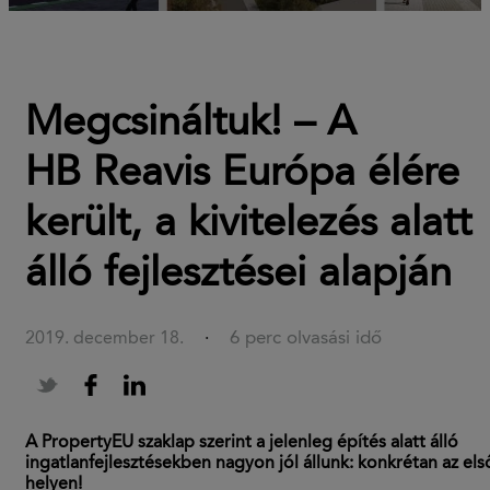
Megcsináltuk! – A
HB Reavis Európa élére
került, a kivitelezés alatt
álló fejlesztései alapján
6 perc olvasási idő
2019. december 18.
·
A PropertyEU szaklap szerint a jelenleg építés alatt álló
ingatlanfejlesztésekben nagyon jól állunk: konkrétan az els
helyen!