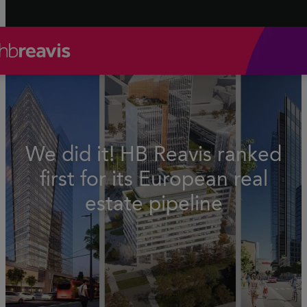
We did it! HB Reavis ranked
first for its European real
estate pipeline