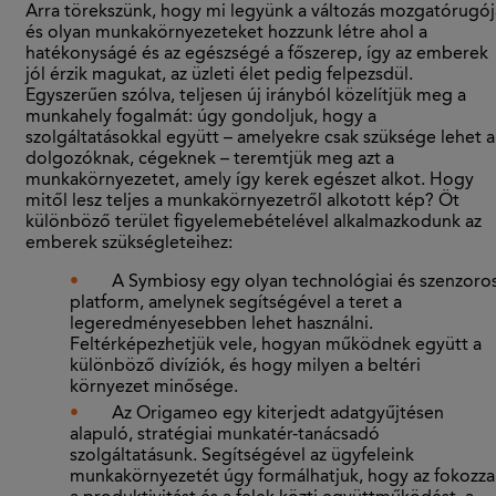
Arra törekszünk, hogy mi legyünk a változás mozgatórugój
és olyan munkakörnyezeteket hozzunk létre ahol a
hatékonyságé és az egészségé a főszerep, így az emberek
jól érzik magukat, az üzleti élet pedig felpezsdül.
Egyszerűen szólva, teljesen új irányból közelítjük meg a
munkahely fogalmát: úgy gondoljuk, hogy a
szolgáltatásokkal együtt – amelyekre csak szüksége lehet a
dolgozóknak, cégeknek – teremtjük meg azt a
munkakörnyezetet, amely így kerek egészet alkot. Hogy
mitől lesz teljes a munkakörnyezetről alkotott kép? Öt
különböző terület figyelemebételével alkalmazkodunk az
emberek szükségleteihez:
A Symbiosy egy olyan technológiai és szenzoro
platform, amelynek segítségével a teret a
legeredményesebben lehet használni.
Feltérképezhetjük vele, hogyan működnek együtt a
különböző divíziók, és hogy milyen a beltéri
környezet minősége.
Az Origameo egy kiterjedt adatgyűjtésen
alapuló, stratégiai munkatér-tanácsadó
szolgáltatásunk. Segítségével az ügyfeleink
munkakörnyezetét úgy formálhatjuk, hogy az fokozza