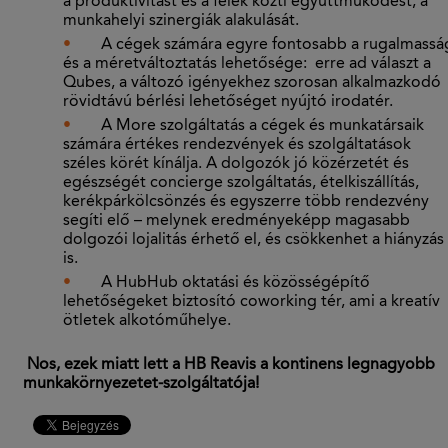
a produktivitást és a felek közti együttműködést, a
munkahelyi szinergiák alakulását.
A cégek számára egyre fontosabb a rugalmassá
és a méretváltoztatás lehetősége: erre ad választ a
Qubes, a változó igényekhez szorosan alkalmazkodó
rövidtávú bérlési lehetőséget nyújtó irodatér.
A More szolgáltatás a cégek és munkatársaik
számára értékes rendezvények és szolgáltatások
széles körét kínálja. A dolgozók jó közérzetét és
egészségét concierge szolgáltatás, ételkiszállítás,
kerékpárkölcsönzés és egyszerre több rendezvény
segíti elő – melynek eredményeképp magasabb
dolgozói lojalitás érhető el, és csökkenhet a hiányzás
is.
A HubHub oktatási és közösségépítő
lehetőségeket biztosító coworking tér, ami a kreatív
ötletek alkotóműhelye.
Nos, ezek miatt lett a HB Reavis a kontinens legnagyobb
munkakörnyezetet-szolgáltatója!