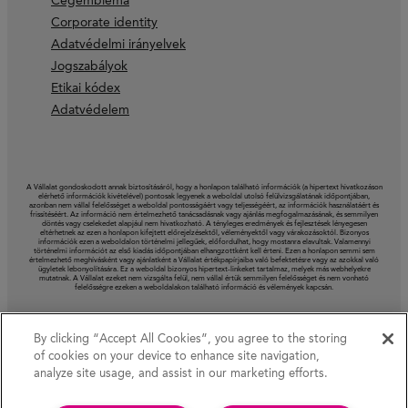
Cégembléma
Corporate identity
Adatvédelmi irányelvek
Jogszabályok
Etikai kódex
Adatvédelem
A Vállalat gondoskodott annak biztosításáról, hogy a honlapon található információk (a hipertext hivatkozáson
elérhető információk kivételével) pontosak legyenek a weboldal utolsó felülvizsgálatának időpontjában,
azonban nem vállal felelősséget a weboldal pontosságáért vagy teljességéért, az információk használatáért és
frissítéséért. Az információ nem értelmezhető tanácsadásnak vagy ajánlás megfogalmazásának, és semmilyen
döntés vagy cselekedet alapjául nem hivatkozható. A tényleges eredmények és fejlesztések lényegesen
eltérhetnek az ezen a honlapon kifejtett előrejelzésektől, véleményektől vagy várakozásoktól. Bizonyos
információk ezen a weboldalon történelmi jellegűek, előfordulhat, hogy mostanra elavultak. Valamennyi
történelmi információt az első kiadás időpontjában elhangzottként kell érteni. Ezen a honlapon semmi sem
értelmezhető meghívásként vagy ajánlatként a Vállalat értékpapírjaiba való befektetésre vagy az azokkal való
ügyletek lebonyolítására. Ez a weboldal bizonyos hipertext-linkeket tartalmaz, melyek más webhelyekre
mutatnak. A Vállalat ezeket nem vizsgálta felül, nem vállal értük semmilyen felelősséget és nem vonható
felelősségre ezeken a weboldalakon található információ és vélemények kapcsán.
By clicking “Accept All Cookies”, you agree to the storing
of cookies on your device to enhance site navigation,
analyze site usage, and assist in our marketing efforts.