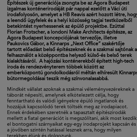
Építészek új generációja zsongta be az Agora Budapest
izgalmas konténerirodáját pár nappal ezel
ő
tt a Váci úti
irodafolyosón, amelyet a HB Reavis azért hozott létre, hog
a leend
ő
ügyfelek és a helyi közösség tagjai testközelb
ő
l
betekintést nyerhessenek az épül
ő
projektbe. Ezúttal
Florian Frotscher, a londoni Make Architects építésze, az
Agora Budapest koncepciójának tervez
ő
je, illetve
Paukovics Gábor, a Kinnarps „Next Office” szakért
ő
je
tartott el
ő
adást bels
ő
építészeknek és a szakmai sajtónak a
felhasználót a középpontba helyező küls
ő
-és bels
ő
terek
kialakításáról.
A hajózási konténerekb
ő
l épített high-tech
iroda és rendezvényterem többek között az
emberközpontú gondolkodásról méltán elhíresült Kinnarp
bútormegoldásai teszik még színvonalasabbá.
Mindkét vállalat azoknak a szakmai véleményvezéreknek a
táborát népesíti, amelynek elkötelezett célja, hogy
fenntartható és valódi igényekre épül
ő
ingatlanok és
hozzájuk kapcsolódó terek töltsék meg az irodapiacot.
Ennek érdekében szeretnék a tapasztalt építészirodák
mellett a fiatal generációt is megszólítani, akik most kezdik
el bontogatni szárnyaikat egy-egy irodaprojekt kapcsán és
a jöv
ő
ben szintén hatással lesznek arra, hogy milyen
terekben élünk és dolgozunk.