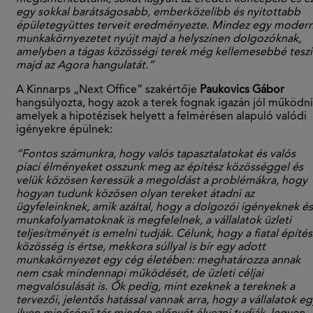
egy sokkal barátságosabb, emberközelibb és nyitottabb
épületegyüttes terveit eredményezte. Mindez egy moder
munkakörnyezetet nyújt majd a helyszínen dolgozóknak,
amelyben a tágas közösségi terek még kellemesebbé teszi
majd az Agora hangulatát.”
A Kinnarps „Next Office” szakért
ő
je
Paukovics Gábor
hangsúlyozta, hogy azok a terek fognak igazán jól m
ű
ködni
amelyek a hipotézisek helyett a felmérésen alapuló valódi
igényekre épülnek:
“Fontos számunkra, hogy valós tapasztalatokat és valós
piaci élményeket osszunk meg az építész közösséggel és
velük közösen keressük a megoldást a problémákra, hogy
hogyan tudunk közösen olyan tereket átadni az
ügyfeleinknek, amik azáltal, hogy a dolgozói igényeknek és
munkafolyamatoknak is megfelelnek, a vállalatok üzleti
teljesítményét is emelni tudják. Célunk, hogy a fiatal építés
közösség is értse, mekkora súllyal is bír egy adott
munkakörnyezet egy cég életében: meghatározza annak
nem csak mindennapi m
ű
ködését, de üzleti céljai
megvalósulását is.
Ő
k pedig, mint ezeknek a tereknek a
tervez
ő
i, jelent
ő
s hatással vannak arra, hogy a vállalatok e