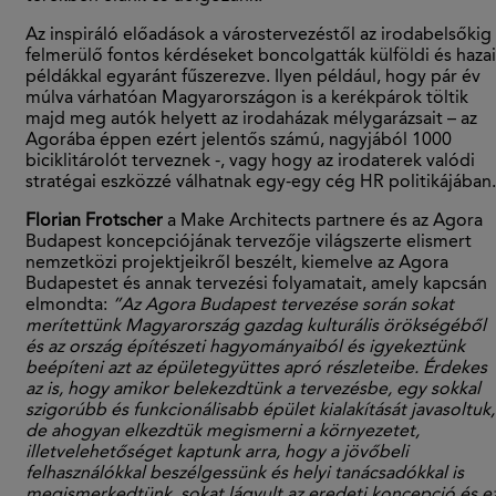
Az inspiráló el
ő
adások a várostervezést
ő
l az irodabels
ő
kig
felmerül
ő
fontos kérdéseket boncolgatták külföldi és hazai
példákkal egyaránt f
ű
szerezve. Ilyen például, hogy pár év
múlva várhatóan Magyarországon is a kerékpárok töltik
majd meg autók helyett az irodaházak mélygarázsait – az
Agorába éppen ezért jelent
ő
s számú, nagyjából 1000
biciklitárolót terveznek -, vagy hogy az irodaterek valódi
stratégai eszközzé válhatnak egy-egy cég HR politikájában.
Florian Frotscher
a Make Architects partnere és az Agora
Budapest koncepciójának tervez
ő
je világszerte elismert
nemzetközi projektjeikr
ő
l beszélt, kiemelve az Agora
Budapestet és annak tervezési folyamatait, amely kapcsán
elmondta:
”Az Agora Budapest tervezése során sokat
merítettünk Magyarország gazdag kulturális örökségéből
és az ország építészeti hagyományaiból és igyekeztünk
beépíteni azt az épületegyüttes apró részleteibe. Érdekes
az is, hogy amikor belekezdtünk a tervezésbe, egy sokkal
szigorúbb és funkcionálisabb épület kialakítását javasoltuk,
de ahogyan elkezdtük megismerni a környezetet,
illetvelehetőséget kaptunk arra, hogy a jövőbeli
felhasználókkal beszélgessünk és helyi tanácsadókkal is
megismerkedtünk, sokat lágyult az eredeti koncepció és e