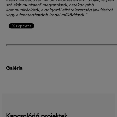
ilyen min
ő
ség
ű
tér minden el
ő
nyét élvezni tudják, legyen
szó akár munkaer
ő
megtartásról, hatékonyabb
kommunikációról, a dolgozói elkötelezettség javulásáról
vagy a fenntarthatóbb irodai m
ű
ködésr
ő
l.”
Galéria
Kapcsolódó projektek