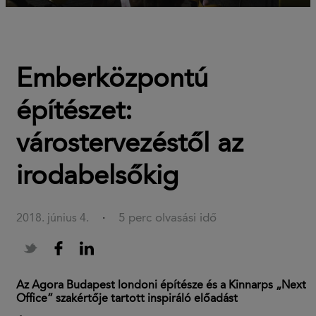
Emberközpontú
építészet:
várostervezéstől az
irodabelsőkig
5 perc olvasási idő
2018. június 4.
·
Az Agora Budapest londoni építésze és a Kinnarps „Next
Office” szakért
ő
je
tartott inspiráló el
ő
adást