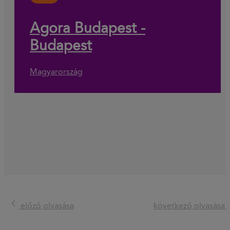
Agora Budapest -
Budapest
Magyarország
előző olvasása
következő olvasása