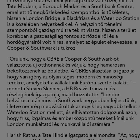
intézményekhez és látványosságokhoz van közel, mint a
Tate Modern, a Borough Market és a Southbank Centre,
emellett tömegközlekedési szempontból is tökéletes,
hiszen a London Bridge, a Blackfriars és a Waterloo Station
is a közelében helyezkedik el. A helyszín történelmi
szempontból gazdag múltra tekint vissza, hiszen a terület
korábban a gazdaságilag fontos sörfőzdéiről és a
hordógyárairól volt híres, amelyet az épület elnevezése, a
Cooper & Southwark is tükröz.
“Örülünk, hogy a CBRE a Cooper & Southwark-ot
választotta új otthonának és várjuk, hogy hamarosan
beköltözzenek az épületbe. A CBRE választása is igazolja,
hogy van igény az olyan tágas, modern és minőségi
terekre, amelyeket a vállalatunk Európa-szerte kialakít.” –
mondta Steven Skinner, a HB Reavis tranzakciós
részlegének igazgatója, majd hozzátette: “London
belvárosa után most a Southwark negyedben fejlesztünk,
illetve nemrég megvásároltuk az egyik legnagyobb telket 
Waterloo Station mellett, és elhivatottan dolgozunk azon,
hogy friss, izgalmas és emberközpontú tereket kínáljunk
London munkáltatói és munkavállalói számára.”
Harish Ratna, a Tate Hindle igazgatója elmondta: “Az, hogy