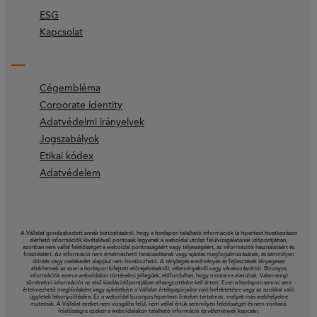
ESG
Kapcsolat
Cégembléma
Corporate identity
Adatvédelmi irányelvek
Jogszabályok
Etikai kódex
Adatvédelem
A Vállalat gondoskodott annak biztosításáról, hogy a honlapon található információk (a hipertext hivatkozáson
elérhető információk kivételével) pontosak legyenek a weboldal utolsó felülvizsgálatának időpontjában,
azonban nem vállal felelősséget a weboldal pontosságáért vagy teljességéért, az információk használatáért és
frissítéséért. Az információ nem értelmezhető tanácsadásnak vagy ajánlás megfogalmazásának, és semmilyen
döntés vagy cselekedet alapjául nem hivatkozható. A tényleges eredmények és fejlesztések lényegesen
eltérhetnek az ezen a honlapon kifejtett előrejelzésektől, véleményektől vagy várakozásoktól. Bizonyos
információk ezen a weboldalon történelmi jellegűek, előfordulhat, hogy mostanra elavultak. Valamennyi
történelmi információt az első kiadás időpontjában elhangzottként kell érteni. Ezen a honlapon semmi sem
értelmezhető meghívásként vagy ajánlatként a Vállalat értékpapírjaiba való befektetésre vagy az azokkal való
ügyletek lebonyolítására. Ez a weboldal bizonyos hipertext-linkeket tartalmaz, melyek más webhelyekre
mutatnak. A Vállalat ezeket nem vizsgálta felül, nem vállal értük semmilyen felelősséget és nem vonható
felelősségre ezeken a weboldalakon található információ és vélemények kapcsán.