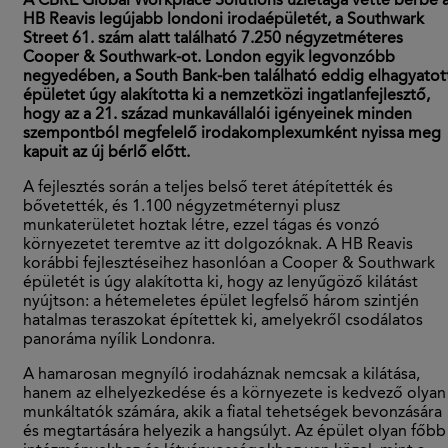
A CBRE Global Workplace Solutions üzletága vette bérbe 
HB Reavis legújabb londoni irodaépületét, a Southwark
Street 61. szám alatt található 7.250 négyzetméteres
Cooper & Southwark-ot. London egyik legvonzóbb
negyedében, a South Bank-ben található eddig elhagyatot
épületet úgy alakította ki a nemzetközi ingatlanfejlesztő,
hogy az a 21. század munkavállalói igényeinek minden
szempontból megfelelő irodakomplexumként nyissa meg
kapuit az új bérlő előtt.
A fejlesztés során a teljes belső teret átépítették és
bővetették, és 1.100 négyzetméternyi plusz
munkaterületet hoztak létre, ezzel tágas és vonzó
környezetet teremtve az itt dolgozóknak. A HB Reavis
korábbi fejlesztéseihez hasonlóan a Cooper & Southwark
épületét is úgy alakította ki, hogy az lenyűgöző kilátást
nyújtson: a hétemeletes épület legfelső három szintjén
hatalmas teraszokat építettek ki, amelyekről csodálatos
panoráma nyílik Londonra.
A hamarosan megnyíló irodaháznak nemcsak a kilátása,
hanem az elhelyezkedése és a környezete is kedvező olyan
munkáltatók számára, akik a fiatal tehetségek bevonzására
és megtartására helyezik a hangsúlyt. Az épület olyan főbb