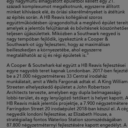
egy nagymúltú elhagyatott épületből kellett egy 21.
századi komplexumot megalkotnunk, egyszerre állított
minket kihívások elé, és óriási sikerélményeket is átéltünk
az építés során. A HB Reavis kollégáival szoros
együttműködésben újragondoltuk a meglévő épület tereit
amelyek a jelentős felújításnak és bővítésnek köszönhetőe
teljesen újjászülettek. Miközben a Southwark negyed is
nagy tempóban fejlődik, igyekeztünk a Cooper &
Southwark-ot úgy fejleszteni, hogy az maximálisan
beilleszkedjen a környezetébe, ahol egyszerre
megtalálhatók az új és régi épületek is.”
A Cooper & Soutwhark-kal együtt a HB Reavis fejlesztései
egyre nagyobb teret kapnak Londonban. 2017-ben fejezté
be a 21.000 négyzetméteres 33 Central irodaház
munkálatait, amit a Wells Fargonak adtak el. A King William
Streeten elhelyezkedő épületet a John Robertson
Architects tervezte, amelyben egy dupla belmagasságú
lobbi-terület, és egy lenyűgöző tetőkert is helyet kapott. 
HB Reavis másik jelentős projektje, a 7.900 négyzetmétere
Farringdon Street 20 irodaépület 2018-ban készül el. A cé
negyedik londoni fejlesztése, az Elizabeth House, a
stratégiailag fontos Waterloo Station szomszédságában
87.800 négyzetméternyi fejlesztésére kapott engedélyt. A