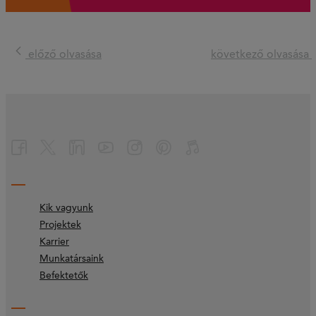
előző olvasása
következő olvasása
Kik vagyunk
Projektek
Karrier
Munkatársaink
Befektetők