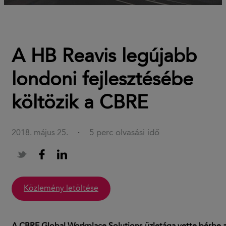
A HB Reavis legújabb
londoni fejlesztésébe
költözik a CBRE
5 perc olvasási idő
2018. május 25.
·
közlemény letöltése