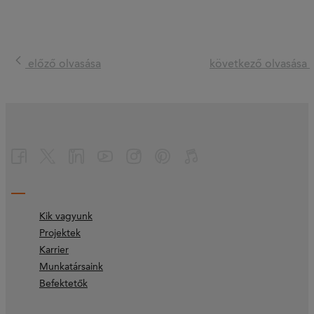
előző olvasása
következő olvasása
Kik vagyunk
Projektek
Karrier
Munkatársaink
Befektetők