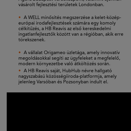
vásárolt fejlesztési területek Londonban.
A WELL minősítés megszerzése a kelet-közép-
európai irodafejlesztések számára egy komoly
célkitűzés, a HB Reavis az első kereskedelmi
ingatlanfejlesztők között van a régióban, akik erre
törekszenek.
A vállalat Origameo üzletága, amely innovatív
megoldásokkal segíti az ügyfeleket a megfelelő,
modern környezetbe való átköltözés során.
A HB Reavis saját, HubHub névre hallgató
nagyszabású közösségiiroda-platformja, amely
jelenleg Varsóban és Pozsonyban indult el.