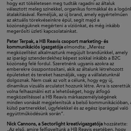
hogy ezt tökéletesen meg tudták ragadni az általuk
választott meleg színekkel, organikus formákkal és a logón
átalakításával. Reméljük, az új brand, amely egyértelműen
az aktuális törekvéseinkre épül, segít majd a
közönségüknek megérteni a víziónkat, és még inkább
megerősíti üzleti kapcsolatainkat.
Peter Terpak, a HB Reavis csoport marketing- és
kommunikációs igazgatója
elmondta: „Merész
megközelítést alkalmaztunk megújult brandünkkel, amely
az iparági sztenderdekhez képest sokkal inkább a B2C
közönség felé fordul. Szeretnénk ugyanis azokra az
emberekre összpontosítani, akik az általunk létrehozott
épületeket és tereket használják, vagy a vállalatunknál
dolgoznak. Nem csak az volt a célunk, hogy egy új,
dinamikus vizuális arculatot hozzunk létre. Arra is szerettük
volna felhasználni ezt a lehetőséget, hogy átfogó
megközelítéssel a HB Reavis márkaszemélyiségének
minden vonását megjelenítsük a belső kommunikációban, 
külső partnerekkel, ügyfelekkel és az egész iparággal való
együttműködésünk során”.
Nick Cannons, a Sectorlight kreatívigazgatója
hozzátette:
„Az első, amire felfigyeltünk a HB Reavis esetében, hogy