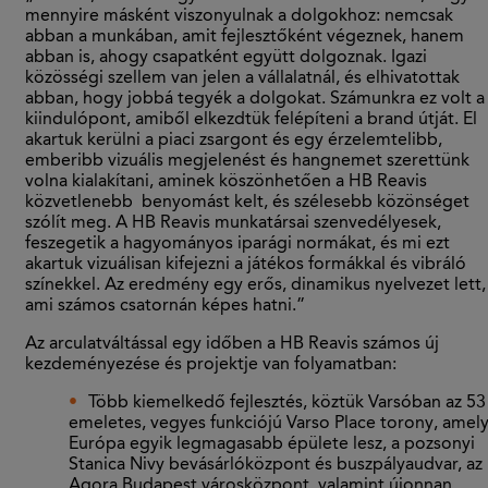
mennyire másként viszonyulnak a dolgokhoz: nemcsak
abban a munkában, amit fejlesztőként végeznek, hanem
abban is, ahogy csapatként együtt dolgoznak. Igazi
közösségi szellem van jelen a vállalatnál, és elhivatottak
abban, hogy jobbá tegyék a dolgokat. Számunkra ez volt a
kiindulópont, amiből elkezdtük felépíteni a brand útját. El
akartuk kerülni a piaci zsargont és egy érzelemtelibb,
emberibb vizuális megjelenést és hangnemet szerettünk
volna kialakítani, aminek köszönhetően a HB Reavis
közvetlenebb benyomást kelt, és szélesebb közönséget
szólít meg. A HB Reavis munkatársai szenvedélyesek,
feszegetik a hagyományos iparági normákat, és mi ezt
akartuk vizuálisan kifejezni a játékos formákkal és vibráló
színekkel. Az eredmény egy erős, dinamikus nyelvezet lett,
ami számos csatornán képes hatni.”
Az arculatváltással egy időben a HB Reavis számos új
kezdeményezése és projektje van folyamatban:
Több kiemelkedő fejlesztés, köztük Varsóban az 53
emeletes, vegyes funkciójú Varso Place torony, amel
Európa egyik legmagasabb épülete lesz, a pozsonyi
Stanica Nivy bevásárlóközpont és buszpályaudvar, az
Agora Budapest városközpont, valamint újonnan