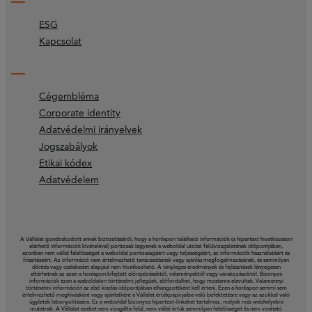
ESG
Kapcsolat
Cégembléma
Corporate identity
Adatvédelmi irányelvek
Jogszabályok
Etikai kódex
Adatvédelem
A Vállalat gondoskodott annak biztosításáról, hogy a honlapon található információk (a hipertext hivatkozáson
elérhető információk kivételével) pontosak legyenek a weboldal utolsó felülvizsgálatának időpontjában,
azonban nem vállal felelősséget a weboldal pontosságáért vagy teljességéért, az információk használatáért és
frissítéséért. Az információ nem értelmezhető tanácsadásnak vagy ajánlás megfogalmazásának, és semmilyen
döntés vagy cselekedet alapjául nem hivatkozható. A tényleges eredmények és fejlesztések lényegesen
eltérhetnek az ezen a honlapon kifejtett előrejelzésektől, véleményektől vagy várakozásoktól. Bizonyos
információk ezen a weboldalon történelmi jellegűek, előfordulhat, hogy mostanra elavultak. Valamennyi
történelmi információt az első kiadás időpontjában elhangzottként kell érteni. Ezen a honlapon semmi sem
értelmezhető meghívásként vagy ajánlatként a Vállalat értékpapírjaiba való befektetésre vagy az azokkal való
ügyletek lebonyolítására. Ez a weboldal bizonyos hipertext-linkeket tartalmaz, melyek más webhelyekre
mutatnak. A Vállalat ezeket nem vizsgálta felül, nem vállal értük semmilyen felelősséget és nem vonható