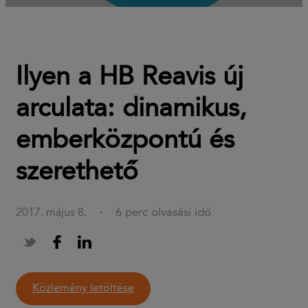
Ilyen a HB Reavis új
arculata: dinamikus,
emberközpontú és
szerethető
6 perc olvasási idő
2017. május 8.
·
közlemény letöltése