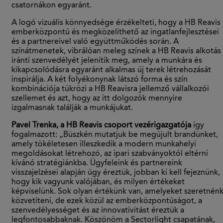
csatornákon egyaránt.
A logó vizuális könnyedsége érzékelteti, hogy a HB Reavis
emberközpontú és megközelíthető az ingatlanfejlesztései
és a partnereivel való együttműködés során. A
színátmenetek, vibrálóan meleg színek a HB Reavis alkotás
iránti szenvedélyét jelenítik meg, amely a munkára és
kikapcsolódásra egyaránt alkalmas új terek létrehozását
inspirálja. A két folyékonynak látszó forma és szín
kombinációja tükrözi a HB Reavisra jellemző vállalkozói
szellemet és azt, hogy az itt dolgozók mennyire
izgalmasnak találják a munkájukat.
Pavel Trenka, a HB Reavis csoport vezérigazgatója
így
fogalmazott: „Büszkén mutatjuk be megújult brandünket,
amely tökéletesen illeszkedik a modern munkahelyi
megoldásokat létrehozó, az ipari szabványoktól eltérni
kívánó stratégiánkba. Ügyfeleink és partnereink
visszajelzései alapján úgy éreztük, jobban ki kell fejeznünk,
hogy kik vagyunk valójában, és milyen értékeket
képviselünk. Sok olyan értékünk van, amelyeket szeretnén
közvetíteni, de ezek közül az emberközpontúságot, a
szenvedélyességet és az innovativitást éreztük a
legfontosabbaknak. Köszönöm a Sectorlight csapatának,