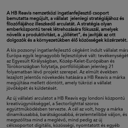
A HB Reavis nemzetközi ingatlanfejlesztő csoport
bemutatta megújult, a vállalat jelenlegi stratégiájához és
filozófiájához illeszkedő arculatát. A stratégia olyan
emberközpontú terek létrehozására fókuszál, amelyek
növelik a produktivitást, a „jóllétet”, és javítják az ott
dolgozók és a környezetükben élő közösségek közérzetét.
A kis pozsonyi ingatlanfejlesztő cégként indult vállalat már
Európa egyik legnagyobb fejlesztőjévé vált: tevékenységé
az Egyesült Királyságban, Közép-Kelet-Európában és
Törökországban folytatja, portfóliójában jelenleg 21
folyamatban lévő projekt szerepel. Az elmúlt években
lezajlott jelentős növekedés hatására a HB Reavis a márka
megújítása mellett döntött, amely tükrözi a vállalat
jövőképét és küldetését.
Az új vállalati arculatot a HB Reavis egy londoni központú
kreatívügynökséggel, a Sectorlighttal szoros
együttműködésben tervezte. A cél az volt, hogy a márka
dinamikusabbá, barátságosabbá, érzelemtelibbé váljon, és
megszólítsa mind a meglévő, mind pedig az új
célcsoportot digitális, közösségi, nyomtatott és egyéb