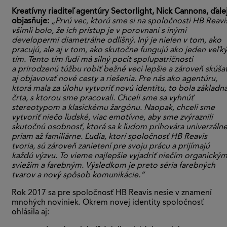
Kreatívny riaditeľ agentúry Sectorlight, Nick Cannons, ďale
objasňuje:
„Prvú vec, ktorú sme si na spoločnosti HB Reavi
všimli bolo, že ich prístup je v porovnaní s inými
developermi diametrálne odlišný. Iný je nielen v tom, ako
pracujú, ale aj v tom, ako skutočne fungujú ako jeden veľk
tím. Tento tím ľudí má silný pocit spolupatričnosti
a prirodzenú túžbu robiť bežné veci lepšie a zároveň skúša
aj objavovať nové cesty a riešenia. Pre nás ako agentúru,
ktorá mala za úlohu vytvoriť novú identitu, to bola základn
črta, s ktorou sme pracovali. Chceli sme sa vyhnúť
stereotypom a klasickému žargónu. Naopak, chceli sme
vytvoriť niečo ľudské, viac emotívne, aby sme zvýraznili
skutočnú osobnosť, ktorá sa k ľudom prihovára univerzálne
priam až familiárne. Ľudia, ktorí spoločnosť HB Reavis
tvoria, sú zároveň zanietení pre svoju prácu a prijímajú
každú výzvu. To vieme najlepšie vyjadriť niečím organickým
sviežim a farebným. Výsledkom je preto séria farebných
tvarov a nový spôsob komunikácie.“
Rok 2017 sa pre spoločnosť HB Reavis nesie v znamení
mnohých noviniek. Okrem novej identity spoločnosť
ohlásila aj: