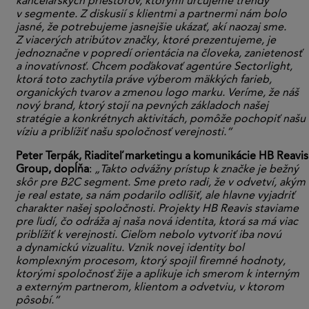
kancelárskych priestorov, ktorými určujeme trendy
v segmente. Z diskusií s klientmi a partnermi nám bolo
jasné, že potrebujeme jasnejšie ukázať, akí naozaj sme.
Z viacerých atribútov značky, ktoré prezentujeme, je
jednoznačne v popredí orientácia na človeka, zanietenosť
a inovatívnosť. Chcem poďakovať agentúre Sectorlight,
ktorá toto zachytila práve výberom mäkkých farieb,
organických tvarov a zmenou logo marku. Veríme, že náš
nový brand, ktorý stojí na pevných základoch našej
stratégie a konkrétnych aktivitách, pomôže pochopiť našu
víziu a priblížiť našu spoločnosť verejnosti.“
Peter Terpák, Riaditeľ marketingu a komunikácie HB Reavis
Group, dopĺňa
:
„Takto odvážny prístup k značke je bežný
skôr pre B2C segment. Sme preto radi, že v odvetví, akým
je real estate, sa nám podarilo odlíšiť, ale hlavne vyjadriť
charakter našej spoločnosti. Projekty HB Reavis staviame
pre ľudí, čo odráža aj naša nová identita, ktorá sa má viac
priblížiť k verejnosti. Cieľom nebolo vytvoriť iba novú
a dynamickú vizualitu. Vznik novej identity bol
komplexným procesom, ktorý spojil firemné hodnoty,
ktorými spoločnosť žije a aplikuje ich smerom k interným
a externým partnerom, klientom a odvetviu, v ktorom
pôsobí.“