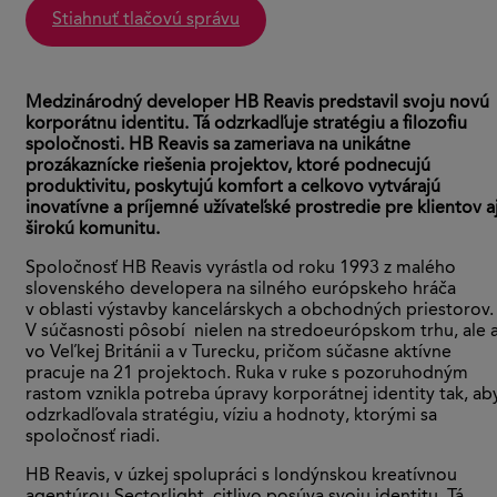
stiahnuť tlačovú správu
Medzinárodný developer HB Reavis predstavil svoju novú
korporátnu identitu. Tá odzrkadľuje stratégiu a filozofiu
spoločnosti. HB Reavis sa zameriava na unikátne
prozákaznícke riešenia projektov, ktoré podnecujú
produktivitu, poskytujú komfort a celkovo vytvárajú
inovatívne a príjemné užívateľské prostredie pre klientov a
širokú komunitu.
Spoločnosť HB Reavis vyrástla od roku 1993 z malého
slovenského developera na silného európskeho hráča
v oblasti výstavby kancelárskych a obchodných priestorov.
V súčasnosti pôsobí nielen na stredoeurópskom trhu, ale a
vo Veľkej Británii a v Turecku, pričom súčasne aktívne
pracuje na 21 projektoch. Ruka v ruke s pozoruhodným
rastom vznikla potreba úpravy korporátnej identity tak, ab
odzrkadľovala stratégiu, víziu a hodnoty, ktorými sa
spoločnosť riadi.
HB Reavis, v úzkej spolupráci s londýnskou kreatívnou