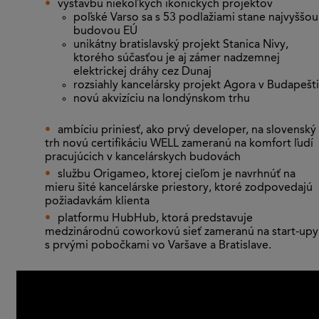
výstavbu niekoľkých ikonických projektov
poľské Varso sa s 53 podlažiami stane najvyššou
budovou EÚ
unikátny bratislavský projekt Stanica Nivy,
ktorého súčasťou je aj zámer nadzemnej
elektrickej dráhy cez Dunaj
rozsiahly kancelársky projekt Agora v Budapešti
novú akvizíciu na londýnskom trhu
ambíciu priniesť, ako prvý developer, na slovenský
trh novú certifikáciu WELL zameranú na komfort ľudí
pracujúcich v kancelárskych budovách
službu Origameo, ktorej cieľom je navrhnúť na
mieru šité kancelárske priestory, ktoré zodpovedajú
požiadavkám klienta
platformu HubHub, ktorá predstavuje
medzinárodnú coworkovú sieť zameranú na start-upy
s prvými pobočkami vo Varšave a Bratislave.