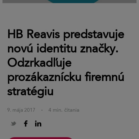
HB Reavis predstavuje
novú identitu značky.
Odzrkadľuje
prozákaznícku firemnú
stratégiu
4 min. čítania
9. mája 2017
·