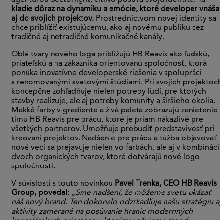
agentúrou Sectorlight, citlivo posúva svoju identitu. Tá
kladie dôraz na dynamiku a emócie, ktoré developer vnáša
aj do svojich projektov.
Prostredníctvom novej identity sa
chce priblížiť existujúcemu, ako aj novému publiku cez
tradičné aj netradičné komunikačné kanály.
Oblé tvary nového loga približujú HB Reavis ako ľudskú,
priateľskú a na zákazníka orientovanú spoločnosť, ktorá
ponúka inovatívne developerské riešenia v spolupráci
s renomovanými svetovými štúdiami. Pri svojich projektoc
koncepčne zohľadňuje nielen potreby ľudí, pre ktorých
stavby realizuje, ale aj potreby komunity a širšieho okolia.
Mäkké farby v gradiente a živá paleta zobrazujú zanietenie
tímu HB Reavis pre prácu, ktoré je priam nákazlivé pre
všetkých partnerov. Umožňuje prebudiť predstavivosť pri
kreovaní projektov. Nadšenie pre prácu a túžba objavovať
nové veci sa prejavuje nielen vo farbách, ale aj v kombináci
dvoch organických tvarov, ktoré dotvárajú nové logo
spoločnosti.
V súvislosti s touto novinkou
Pavel Trenka, CEO HB Reavis
Group, povedal
:
„Sme nadšení, že môžeme svetu ukázať
náš nový brand. Ten dokonalo odzrkadľuje našu stratégiu a
aktivity zamerané na posúvanie hraníc modernných