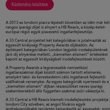
közlemény letöltése
A 2013-as londoni piacra lépését követően az idén már két
rangos iparági díjat is elnyert a HB Reavis, a közép-kelet-
európai régió egyik piavezető ingatlanfejlesztője.
A 33 Central projektet két kategóriában is jutalmazták az
egyesült királysági Property Awards díjátadón. Az
építészeti kategóriában London legjobb irodaépületének
járó díj elnyerése mellett, „kiemelten elismert” értékelést
kapott az egyesült királyságbeli irodafejlesztések között.
A Property Awards a legnevesebb nemzetközi
ingatlanszakmai díjak között számon tartott elismerés,
amelyért lakó- és kereskedelmi célú ingatlanok fejlesztői
szállhatnak versenybe. Az egyes kategóriák nyerteseit és a
„kiemelten elismert” díjban részesülőket neves iparági
szakemberekből álló független szakmai zsűri választja ki.
A 33 Central a HB Reavis kiemelt irodafejlesztési projektje 
londoni City szívében, az angol főváros egyik
legfrekventáltabb területén helyezkedik el, kevesebb, mint