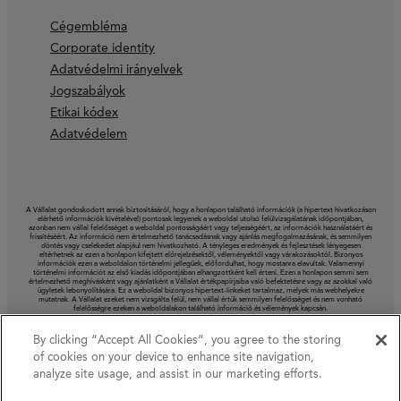
Cégembléma
Corporate identity
Adatvédelmi irányelvek
Jogszabályok
Etikai kódex
Adatvédelem
A Vállalat gondoskodott annak biztosításáról, hogy a honlapon található információk (a hipertext hivatkozáson
elérhető információk kivételével) pontosak legyenek a weboldal utolsó felülvizsgálatának időpontjában,
azonban nem vállal felelősséget a weboldal pontosságáért vagy teljességéért, az információk használatáért és
frissítéséért. Az információ nem értelmezhető tanácsadásnak vagy ajánlás megfogalmazásának, és semmilyen
döntés vagy cselekedet alapjául nem hivatkozható. A tényleges eredmények és fejlesztések lényegesen
eltérhetnek az ezen a honlapon kifejtett előrejelzésektől, véleményektől vagy várakozásoktól. Bizonyos
információk ezen a weboldalon történelmi jellegűek, előfordulhat, hogy mostanra elavultak. Valamennyi
történelmi információt az első kiadás időpontjában elhangzottként kell érteni. Ezen a honlapon semmi sem
értelmezhető meghívásként vagy ajánlatként a Vállalat értékpapírjaiba való befektetésre vagy az azokkal való
ügyletek lebonyolítására. Ez a weboldal bizonyos hipertext-linkeket tartalmaz, melyek más webhelyekre
mutatnak. A Vállalat ezeket nem vizsgálta felül, nem vállal értük semmilyen felelősséget és nem vonható
felelősségre ezeken a weboldalakon található információ és vélemények kapcsán.
By clicking “Accept All Cookies”, you agree to the storing
of cookies on your device to enhance site navigation,
analyze site usage, and assist in our marketing efforts.