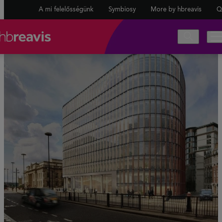
A mi felelősségünk
Symbiosy
More by hbreavis
Q