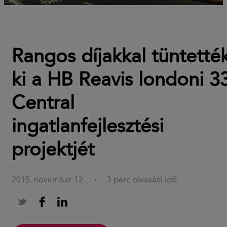
Rangos díjakkal tüntetté
ki a HB Reavis londoni 3
Central
ingatlanfejlesztési
projektjét
3 perc olvasási idő
2015. november 12.
·