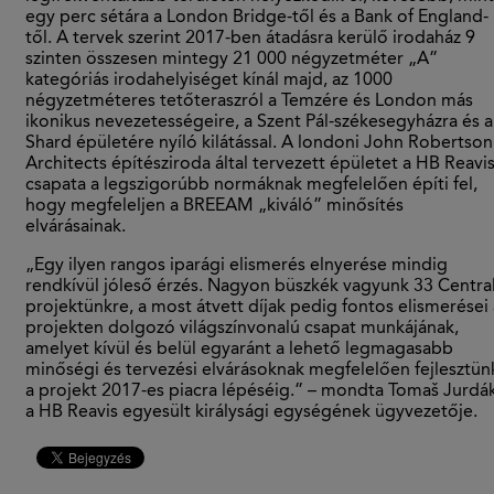
egy perc sétára a London Bridge-től és a Bank of England-
től. A tervek szerint 2017-ben átadásra kerülő irodaház 9
szinten összesen mintegy 21 000 négyzetméter „A”
kategóriás irodahelyiséget kínál majd, az 1000
négyzetméteres tetőteraszról a Temzére és London más
ikonikus nevezetességeire, a Szent Pál-székesegyházra és a
Shard épületére nyíló kilátással. A londoni John Robertson
Architects építésziroda által tervezett épületet a HB Reavi
csapata a legszigorúbb normáknak megfelelően építi fel,
hogy megfeleljen a BREEAM „kiváló” minősítés
elvárásainak.
„Egy ilyen rangos iparági elismerés elnyerése mindig
rendkívül jóleső érzés. Nagyon büszkék vagyunk 33 Centra
projektünkre, a most átvett díjak pedig fontos elismerései 
projekten dolgozó világszínvonalú csapat munkájának,
amelyet kívül és belül egyaránt a lehető legmagasabb
minőségi és tervezési elvárásoknak megfelelően fejlesztün
a projekt 2017-es piacra lépéséig.” – mondta Tomaš Jurdák
a HB Reavis egyesült királysági egységének ügyvezetője.