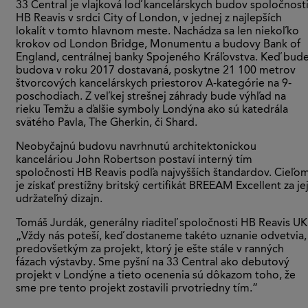
33 Central je vlajková loď kancelárskych budov spoločnost
HB Reavis v srdci City of London, v jednej z najlepších
lokalít v tomto hlavnom meste. Nachádza sa len niekoľko
krokov od London Bridge, Monumentu a budovy Bank of
England, centrálnej banky Spojeného Kráľovstva. Keď bud
budova v roku 2017 dostavaná, poskytne 21 100 metrov
štvorcových kancelárskych priestorov A-kategórie na 9-
poschodiach. Z veľkej strešnej záhrady bude výhľad na
rieku Temžu a ďalšie symboly Londýna ako sú katedrála
svätého Pavla, The Gherkin, či Shard.
Neobyčajnú budovu navrhnutú architektonickou
kanceláriou John Robertson postaví interný tím
spoločnosti HB Reavis podľa najvyšších štandardov. Cieľo
je získať prestížny britský certifikát BREEAM Excellent za je
udržateľný dizajn.
Tomáš Jurdák, generálny riaditeľ spoločnosti HB Reavis UK
„Vždy nás poteší, keď dostaneme takéto uznanie odvetvia,
predovšetkým za projekt, ktorý je ešte stále v ranných
fázach výstavby. Sme pyšní na 33 Central ako debutový
projekt v Londýne a tieto ocenenia sú dôkazom toho, že
sme pre tento projekt zostavili prvotriedny tím.”