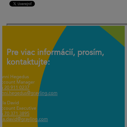
Pre viac informácií, prosím,
kontaktujte:
Fanni Hegedus
Account Manager
06 20 911 0237
fanni.hegedus@grayling.com
illa David
Account Executive
06 70 371 3895
lilla.david@grayling.com