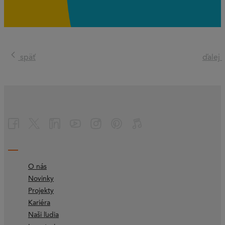
späť
ďalej
O nás
Novinky
Projekty
Kariéra
Naši ľudia