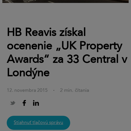
HB Reavis získal
ocenenie „UK Property
Awards“ za 33 Central v
Londýne
2 min. čítania
12. novembra 2015
·
stiahnuť tlačovú správu