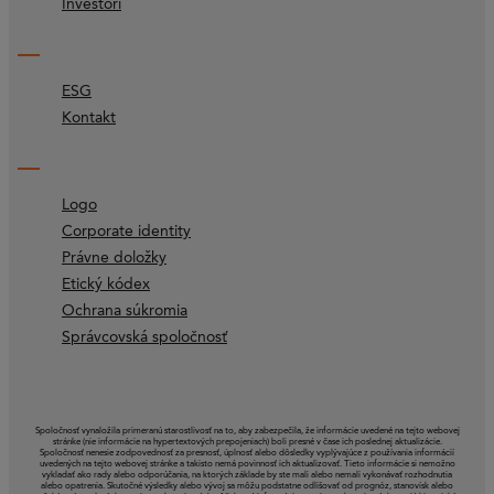
Investori
ESG
Kontakt
Logo
Corporate identity
Právne doložky
Etický kódex
Ochrana súkromia
Správcovská spoločnosť
Spoločnosť vynaložila primeranú starostlivosť na to, aby zabezpečila, že informácie uvedené na tejto webovej
stránke (nie informácie na hypertextových prepojeniach) boli presné v čase ich poslednej aktualizácie.
Spoločnosť nenesie zodpovednosť za presnosť, úplnosť alebo dôsledky vyplývajúce z používania informácií
uvedených na tejto webovej stránke a takisto nemá povinnosť ich aktualizovať. Tieto informácie si nemožno
vykladať ako rady alebo odporúčania, na ktorých základe by ste mali alebo nemali vykonávať rozhodnutia
alebo opatrenia. Skutočné výsledky alebo vývoj sa môžu podstatne odlišovať od prognóz, stanovísk alebo