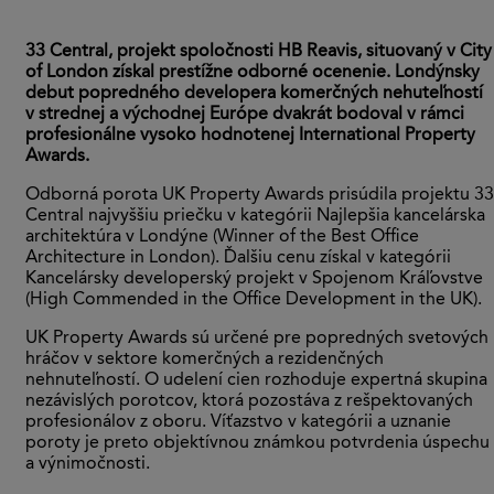
33 Central, projekt spoločnosti HB Reavis, situovaný v City
of London získal prestížne odborné ocenenie. Londýnsky
debut popredného developera komerčných nehuteľností
v strednej a východnej Európe dvakrát bodoval v rámci
profesionálne vysoko hodnotenej International Property
Awards.
Odborná porota UK Property Awards prisúdila projektu 33
Central najvyššiu priečku v kategórii Najlepšia kancelárska
architektúra v Londýne (Winner of the Best Office
Architecture in London). Ďalšiu cenu získal v kategórii
Kancelársky developerský projekt v Spojenom Kráľovstve
(High Commended in the Office Development in the UK).
UK Property Awards sú určené pre popredných svetových
hráčov v sektore komerčných a rezidenčných
nehnuteľností. O udelení cien rozhoduje expertná skupina
nezávislých porotcov, ktorá pozostáva z rešpektovaných
profesionálov z oboru. Víťazstvo v kategórii a uznanie
poroty je preto objektívnou známkou potvrdenia úspechu
a výnimočnosti.