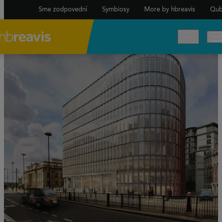
Sme zodpovední
Symbiosy
More by hbreavis
Qub