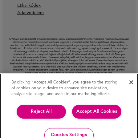
Etikai kódex
Adatvédelem
A Vállalat gondoskodott annak biztosításáról, hogy a honlapon található információk (a hipertext hivatkozáson
elérhető információk kivételével) pontosak legyenek a weboldal utolsó felülvizsgálatának időpontjában,
azonban nem vállal felelősséget a weboldal pontosságáért vagy teljességéért, az információk használatáért és
frissítéséért. Az információ nem értelmezhető tanácsadásnak vagy ajánlás megfogalmazásának, és semmilyen
döntés vagy cselekedet alapjául nem hivatkozható. A tényleges eredmények és fejlesztések lényegesen
eltérhetnek az ezen a honlapon kifejtett előrejelzésektől, véleményektől vagy várakozásoktól. Bizonyos
információk ezen a weboldalon történelmi jellegűek, előfordulhat, hogy mostanra elavultak. Valamennyi
történelmi információt az első kiadás időpontjában elhangzottként kell érteni. Ezen a honlapon semmi sem
értelmezhető meghívásként vagy ajánlatként a Vállalat értékpapírjaiba való befektetésre vagy az azokkal való
ügyletek lebonyolítására. Ez a weboldal bizonyos hipertext-linkeket tartalmaz, melyek más webhelyekre
mutatnak. A Vállalat ezeket nem vizsgálta felül, nem vállal értük semmilyen felelősséget és nem vonható
felelősségre ezeken a weboldalakon található információ és vélemények kapcsán.
By clicking “Accept All Cookies”, you agree to the storing
of cookies on your device to enhance site navigation,
analyze site usage, and assist in our marketing efforts.
Reject All
Accept All Cookies
Cookies Settings