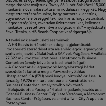
piacon, és az ügyfeleink igényeire szabott átfogó irodai
megoldásokat nyújtsunk. Tavaly 66 új bérlőnk közel 15,000
munkavállalóval választotta a mi irodaházaink egyikét. Nag
megtiszteltetés számunkra, hogy partnereik lehetünk,
ugyanakkor felelősséggel tekintünk arra, hogy biztosítsuk
elégedettségüket, zavartalan üzletmenetüket, kellemes
munkakörnyezetet teremtve a dolgozóknak.“ – nyilatkozta
Pavel Trenka, a HB Reavis Csoport vezérigazgatója.
A tavalyi év kiemelt üzleti eseményei:
– A HB Reavis történetének eddigi legjelentősebb
irodabérleti szerződését írta alá a világ egyik legnagyobb
szoftverfejlesztő vállalatával, a SAP-vel, Prágában. A vállalat
27.322 m2 irodaterületet bérel a Metronom Business
Centerben (amely bővülésre is ad lehetőséget).
– A Csoport az év legnagyobb lengyelországi bérleti
szerződését kötötte meg a Powszechny Zakład
Ubezpieczeń, SA (PZU) nevű lengyel biztosító-óriással. A
társaság 19.226 m2 területet bérel a Konstruktorska
Business Centerben, amely tovább bővíthető.
– Befejeződött a Postepu 14 alatti ingatlanfejlesztés és a
Gdanski Business Center C épülete Varsóban, a Metronom
Business Center Prágában, valamint a Twin City A épülete
Pozsonyban.