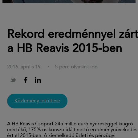
Rekord eredménnyel zár
a HB Reavis 2015-ben
5 perc olvasási idő
2016. április 19.
·
közlemény letöltése
A HB Reavis Csoport 245 millió euró nyereséggel kiugró
mértékű, 175%-os konszolidált nettó eredménynövekedés
ért el 2015-ben. A kiemelkedő üzleti és pénzügyi