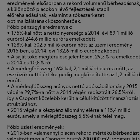
eredmények elsősorban a rekord volumenű bérbeadásnak
a különböző piacokon lévő fejlesztések stabil
előrehaladásának, valamint a tőkeszerkezet
optimalizálásának köszönhetőek.
Főbb pénzügyi eredmények:
• 175%-kal nőtt a nettó nyereség: a 2014. évi 89,1 millió
euróról 244,6 millió euróra emelkedett.
• 128%-kal, 302,5 millió euróra nőtt az üzemi eredmény
2015-ben, a 2014. évi 132,6 millió euróhoz képest.
• A saját tőke megtérülése jelentősen, 29,3%-ra emelkedet
a 2014-es 10,8%-ról.
• A mérlegfőösszeg 16%-kal, 2,1 milliárd euróra nőtt, az
eszközök nettó értéke pedig megközelítette az 1,2 milliár
eurót.
• A mérlegfőösszeg arányos nettó adósságállomány 2015
végére 29,7%-ra nőtt a 2014 végén regisztrált 26,5%-ról,
így a Csoport közelebb került a célul kitűzött finanszírozási
struktúrához.
• 2015 végén a készpénz állomány elérte a 115,4 millió
eurót, amely a mérlegfőösszeg 5,5%-ának felel meg.
Főbb üzleti eredmények:
• 2015-ben valamennyi piacán rekord mértékű bérbeadást
valósított meg a Csoport; bruttó 200.000 m2 irodaterületr