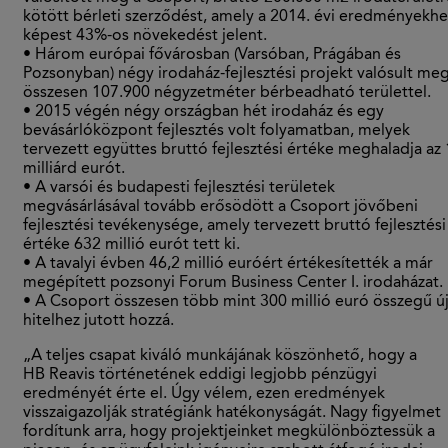
kötött bérleti szerződést, amely a 2014. évi eredményekhe
képest 43%-os növekedést jelent.
• Három európai fővárosban (Varsóban, Prágában és
Pozsonyban) négy irodaház-fejlesztési projekt valósult meg
összesen 107.900 négyzetméter bérbeadható területtel.
• 2015 végén négy országban hét irodaház és egy
bevásárlóközpont fejlesztés volt folyamatban, melyek
tervezett együttes bruttó fejlesztési értéke meghaladja az 
milliárd eurót.
• A varsói és budapesti fejlesztési területek
megvásárlásával tovább erősödött a Csoport jövőbeni
fejlesztési tevékenysége, amely tervezett bruttó fejlesztési
értéke 632 millió eurót tett ki.
• A tavalyi évben 46,2 millió euróért értékesítették a már
megépített pozsonyi Forum Business Center I. irodaházat.
• A Csoport összesen több mint 300 millió euró összegű ú
hitelhez jutott hozzá.
„A teljes csapat kiváló munkájának köszönhető, hogy a
HB Reavis történetének eddigi legjobb pénzügyi
eredményét érte el. Úgy vélem, ezen eredmények
visszaigazolják stratégiánk hatékonyságát. Nagy figyelmet
fordítunk arra, hogy projektjeinket megkülönböztessük a