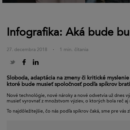
Infografika: Aká bude b
1 min. čítania
27. decembra 2018
·
Sloboda, adaptácia na zmeny či kritické myslenie 
ktoré bude musieť spoločnosť podľa spíkrov bratis
Nové technológie, nové nároky a nové odvetvia už dnes vý
musieť vyrovnať z množstvom výziev, o ktorých bola reč aj
To najdôležitejšie, čo nás podľa spíkrov čaká, sme pre vás 