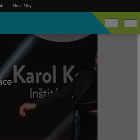
ub
Nové Nivy
áce