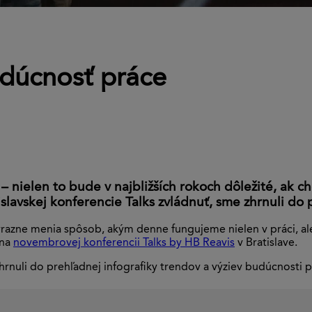
udúcnosť práce
– nielen to bude v najbližších rokoch dôležité, ak c
lavskej konferencie Talks zvládnuť, sme zhrnuli do p
razne menia spôsob, akým denne fungujeme nielen v práci, al
 na
novembrovej konferencii Talks by HB Reavis
v Bratislave.
zhrnuli do prehľadnej infografiky trendov a výziev budúcnosti pr