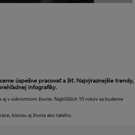
hceme úspešne pracovať a žiť. Najvýraznejšie trendy,
rehľadnej infografiky.
e aj v súkromnom živote. Najbližších 10 rokov sa budeme
áce, biznisu aj života ako takého.