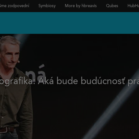
Sme zodpovední
Symbiosy
More by hbreavis
Qubes
HubH
fografika: Aká bude budúcnosť pr