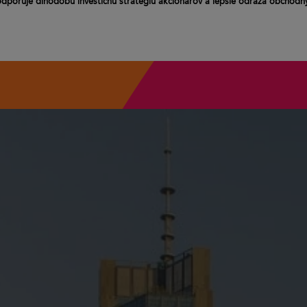
odporuje dlhodobú investičnú stratégiu akcionárov a lepšie odráža obchodný 