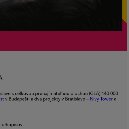
A.
atislave s celkovou prenajímateľnou plochou (GLA) 440 000
est
v Budapešti a dva projekty v Bratislave –
Nivy Tower
a
 dlhopisov: