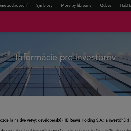
Sme zodpovední
Symbiosy
More by hbreavis
Qubes
HubH
Informácie pre investorov
ozdelila na dve vetvy: developerskú (HB Reavis Holding S.A.) a investičnú (H