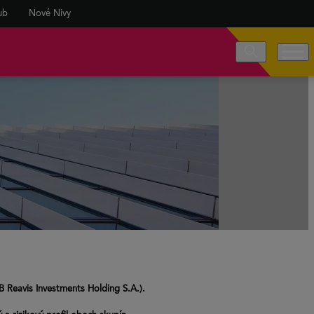
ub
Nové Nivy
B Reavis Investments Holding S.A.).