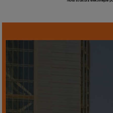
Nová štruktúra efektívnejšie p