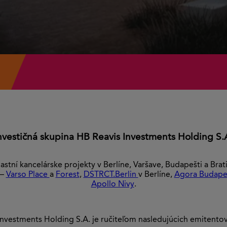
nvestičná skupina HB Reavis Investments Holding S.
astní kancelárske projekty v Berlíne, Varšave, Budapešti a Br
 –
Varso Place
a
Forest
,
DSTRCT.Berlin
v Berlíne,
Agora Budap
Apollo Nivy
.
Investments Holding S.A. je ručiteľom nasledujúcich emitentov