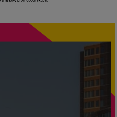
a rizikový profil oboch skupín.