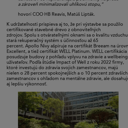
a zároveň minimalizovali uhlíkovú stopu,“
hovorí COO HB Reavis, Matúš Lipták.
K udržateľnosti prispieva aj to, že pri výstavbe sa použilo
certifikované stavebné drevo z obnoviteľných
zdrojov. Spolu s otvárateľnými oknami sa o kvalitu vzduchu
stará rekuperačný systém s účinnosťou až 65
percent. Apollo Nivy ašpiruje na certifikát Breeam na úrovn
Excellent, a tiež certifikát WELL Platinum. WELL certifikácia
posudzuje budovy z pohľadu vplyvu na zdravie a wellbeing
užívateľov. Podľa štúdie Impact of Well z roku 2022 firmy,
ktoré investujú do zdravia svojich zamestnancov, majú
nielen o 28 percent spokojnejších a o 10 percent zdravších
zamestnancov s ohľadom na mentálne zdravie, ale dosahuj
aj lepšiu výkonnosť.