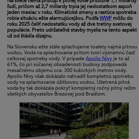
Na svete nemá prístup k pitnej vode približne 1,1 miliardy
ľudí, pričom až 2,7 miliardy trpia jej nedostatkom aspoň
jeden mesiac v roku. Klimatické zmeny a rastúca spotreba
robia situáciu ešte alarmujúcejšou. Podľa
WWF
môžu do
roku 2025 čeliť nedostatku vody až dve tretiny svetovej
populácie. Preto udržateľné stavby myslia na tento aspekt
už od štádia dizajnu.
Na Slovensku ešte stále splachujeme toalety najmä pitnou
vodou. Voda na splachovanie pritom tvorí významnú časť
celkovej spotreby vody. V prípade
Apollo Nivy
je to až
61%, čo pri súčasnej obsadenosti budovy zodpovedá
mesačnému objemu cca. 300 kubických metrov vody.
Apollo Nivy však dokázalo nahradiť kompletnú spotrebu
vody na splachovanie úžitkovou vodou. Ušetrená pitná
voda by tak dokázala pokryť kompletný ročný pitný režim
všetkých obyvateľov Brezovej pod Bradlom.