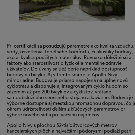
Pri certifikácii sa posudzujú parametre ako kvalita vzduchu,
vody, osvetlenia, tepelného komfortu, či akustiky budovy,
ako aj kvalita použitých materiálov. Rovnako dôležité sú aj
faktory ako starostlivosť o fyzické a mentálne zdravie
užívateľov. Do úvahy sa tiež berie napríklad dostupnosť
budovy na bicykli. Aj v tomto smere je Apollo Nivy
mimoriadne. Budova je priamo napojená na úplne novú
cyklotrasu a disponuje aj integrovaným cyklo hubom so
zázemím až pre 200 bicyklov a cyklistov, vrátane
samoobslužného servisného stojanu a kaviarne. Budova je
výborne dostupná aj mestskou hromadnou dopravou, čo j
okrem udržateľnosti ďalším z kľúčových parametrov pri
výbere nového sídla pre väčšinu nájomcov.
Apollo Nivy s plochou 52-tisíc štvorcových metrov
kancelárskych plôch a najväčšími pôdorysmi podlaží patrí