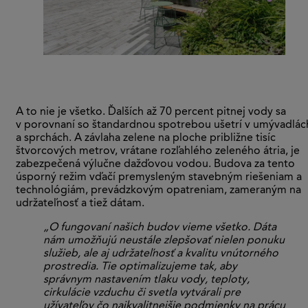
A to nie je všetko. Ďalších až 70 percent pitnej vody sa
v porovnaní so štandardnou spotrebou ušetrí v umývadlác
a sprchách. A závlaha zelene na ploche približne tisíc
štvorcových metrov, vrátane rozľahlého zeleného átria, je
zabezpečená výlučne dažďovou vodou. Budova za tento
úsporný režim vďačí premysleným stavebným riešeniam a
technológiám, prevádzkovým opatreniam, zameraným na
udržateľnosť a tiež dátam.
„O fungovaní našich budov vieme všetko. Dáta
nám umožňujú neustále zlepšovať nielen ponuku
služieb, ale aj udržateľnosť a kvalitu vnútorného
prostredia. Tie optimalizujeme tak, aby
správnym nastavením tlaku vody, teploty,
cirkulácie vzduchu či svetla vytvárali pre
užívateľov čo najkvalitnejšie podmienky na prácu