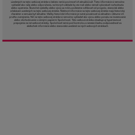
uvedených na tejto webovej stránke a takisto nemá povinnosť ich aktualizovať. Tieto informácie si nemožno
vykladať ako rady alebo odporúčania, na ktorých základe by ste mali alebo nemali vykonávať rozhodnutia
alebo opatrenia. Skutočné výsledky alebo vývoj sa môžu podstatne odlišovať od prognóz, stanovísk alebo
očakávaní uvedených na tejto webovej stránke. Niektoré informácie na tejto webovej stránke majú historický
charakter a nemusia byť aktuálne. Všetky historické informácie je nutné považovať za aktuálne v dátume ich
prvého zverejnenia. Nič na tejto webovej stránke si nemožno vykladať ako výzvu alebo ponuku na investovanie
alebo obchodovanie s cennými papiermi Spoločnosti. Táto webová stránka obsahuje aj hypertextové
prepojenia na iné webové stránky. Spoločnosť nemá pod kontrolou a nenesie žiadnu zodpovednosť za
akékoľvek informácie alebo stanoviská uvedené na iných webových stránkach.