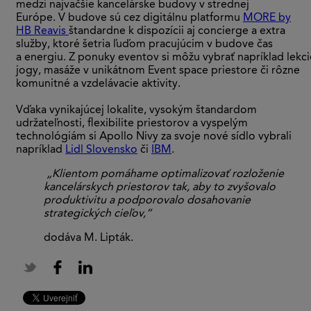
medzi najväčšie kancelárske budovy v strednej
Európe. V budove sú cez digitálnu platformu
MORE by
HB Reavis
štandardne k dispozícii aj concierge a extra
služby, ktoré šetria ľuďom pracujúcim v budove čas
a energiu. Z ponuky eventov si môžu vybrať napríklad lekci
jogy, masáže v unikátnom Event space priestore či rôzne
komunitné a vzdelávacie aktivity.
Vďaka vynikajúcej lokalite, vysokým štandardom
udržateľnosti, flexibilite priestorov a vyspelým
technológiám si Apollo Nivy za svoje nové sídlo vybrali
napríklad
Lidl Slovensko
či
IBM
.
„Klientom pomáhame optimalizovať rozloženie
kancelárskych priestorov tak, aby to zvyšovalo
produktivitu a podporovalo dosahovanie
strategických cieľov,“
dodáva M. Lipták.