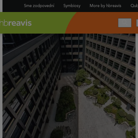
Sme zodpovední
Symbiosy
More by hbreavis
Qub