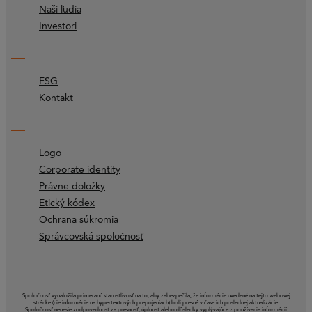
Naši ľudia
Investori
ESG
Kontakt
Logo
Corporate identity
Právne doložky
Etický kódex
Ochrana súkromia
Správcovská spoločnosť
Spoločnosť vynaložila primeranú starostlivosť na to, aby zabezpečila, že informácie uvedené na tejto webovej
stránke (nie informácie na hypertextových prepojeniach) boli presné v čase ich poslednej aktualizácie.
Spoločnosť nenesie zodpovednosť za presnosť, úplnosť alebo dôsledky vyplývajúce z používania informácií