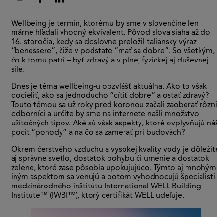
Wellbeing je termín, ktorému by sme v slovenčine len
márne hľadali vhodný ekvivalent. Pôvod slova siaha až do
16. storočia, kedy sa doslovne preložil taliansky výraz
“benessere”, čiže v podstate “mať sa dobre”. So všetkým,
čo k tomu patrí – byť zdravý a v plnej fyzickej aj duševnej
sile.
Dnes je téma wellbeing-u obzvlášť aktuálna. Ako to však
docieliť, ako sa jednoducho “cítiť dobre” a ostať zdravý?
Touto témou sa už roky pred koronou začali zaoberať rôzni
odborníci a určite by sme na internete našli množstvo
užitočných tipov. Aké sú však aspekty, ktoré ovplyvňujú ná
pocit “pohody” a na čo sa zamerať pri budovách?
Okrem čerstvého vzduchu a vysokej kvality vody je dôležit
aj správne svetlo, dostatok pohybu či umenie a dostatok
zelene, ktoré zase pôsobia upokujujúco. Týmto aj mnohým
iným aspektom sa venujú a potom vyhodnocujú špecialisti 
medzinárodného inštitútu International WELL Building
Institute™ (IWBI™), ktorý certifikát WELL udeľuje.