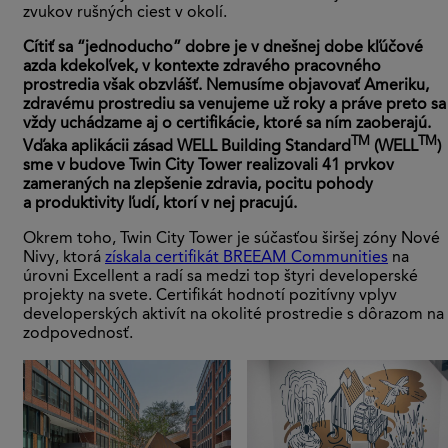
zvukov rušných ciest v okolí.
Cítiť sa “jednoducho” dobre je v dnešnej dobe kľúčové
azda kdekoľvek, v kontexte zdravého pracovného
prostredia však obzvlášť. Nemusíme objavovať Ameriku,
zdravému prostrediu sa venujeme už roky a práve preto sa
vždy uchádzame aj o certifikácie, ktoré sa ním zaoberajú.
TM
TM
Vďaka aplikácii zásad WELL Building Standard
(WELL
)
sme v budove Twin City Tower realizovali 41 prvkov
zameraných na zlepšenie zdravia, pocitu pohody
a produktivity ľudí, ktorí v nej pracujú.
Okrem toho, Twin City Tower je súčasťou širšej zóny Nové
Nivy, ktorá
získala certifikát BREEAM Communities
na
úrovni Excellent a radí sa medzi top štyri developerské
projekty na svete. Certifikát hodnotí pozitívny vplyv
developerských aktivít na okolité prostredie s dôrazom na
zodpovednosť.