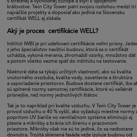
v strednej a východnej Európe a štyri v Spojenom
kráľovstve. Twin City Tower patrí svojou rozlohou medzi tri
najväčšie projekty a doposiaľ ako jediná na Slovensku
certifikát WELL aj získala.
Aký je proces certifikácie
WELL?
Inštitút IWBI je pri udeľovaní certifikácie veľmi prísny. Jede
z jeho špecialistov navštívi budovu, ktorá sa o certifikát
uchádza, vykoná merania, zhromaždí vzorky, množstvo dát
a potom všetko vezme späť do inštitútu na testovanie.
Niektoré dáta sa týkajú určitých vlastností, ako sú kvalita
vnútorného ovzdušia, kvalita vody, osvetlenie a štruktúra
a usporiadanie priestorov. Budova dostane certifikát, iba a
sú splnené normy samotnej certifikácie, ktoré sú veľakrát
prísnejšie, než normy jednotlivých štátov.
Tak je to napríklad pri kvalite vzduchu. V Twin City Tower je
prívod vzduchu o 40 % vyšší, ako vyžadujú miestne normy 
popritom UV žiariče vo ventilačnom systéme eliminujú aj
plesne a mikróby a bránia ich šíreniu v pracovnom
priestore. Mikróby však nie sú to jediné, čo sa nedostane
dovnútra. Trojitá sklenená fasáda veže izoluje budovu od