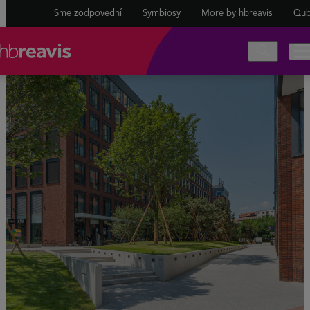
Sme zodpovední
Symbiosy
More by hbreavis
Qub