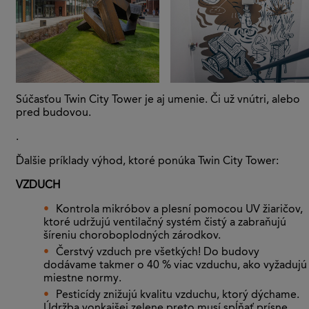
Súčasťou Twin City Tower je aj umenie. Či už vnútri, alebo
pred budovou.
.
Ďalšie príklady výhod, ktoré ponúka Twin City Tower:
VZDUCH
Kontrola mikróbov a plesní pomocou UV žiaričov,
ktoré udržujú ventilačný systém čistý a zabraňujú
šíreniu choroboplodných zárodkov.
Čerstvý vzduch pre všetkých! Do budovy
dodávame takmer o 40 % viac vzduchu, ako vyžadujú
miestne normy.
Pesticídy znižujú kvalitu vzduchu, ktorý dýchame.
Údržba vonkajšej zelene preto musí spĺňať prísne