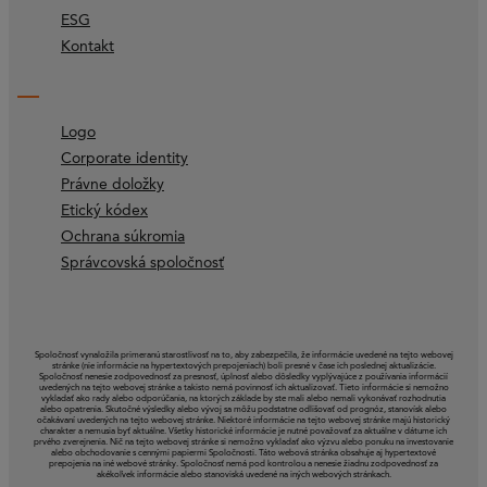
ESG
Kontakt
Logo
Corporate identity
Právne doložky
Etický kódex
Ochrana súkromia
Správcovská spoločnosť
Spoločnosť vynaložila primeranú starostlivosť na to, aby zabezpečila, že informácie uvedené na tejto webovej
stránke (nie informácie na hypertextových prepojeniach) boli presné v čase ich poslednej aktualizácie.
Spoločnosť nenesie zodpovednosť za presnosť, úplnosť alebo dôsledky vyplývajúce z používania informácií
uvedených na tejto webovej stránke a takisto nemá povinnosť ich aktualizovať. Tieto informácie si nemožno
vykladať ako rady alebo odporúčania, na ktorých základe by ste mali alebo nemali vykonávať rozhodnutia
alebo opatrenia. Skutočné výsledky alebo vývoj sa môžu podstatne odlišovať od prognóz, stanovísk alebo
očakávaní uvedených na tejto webovej stránke. Niektoré informácie na tejto webovej stránke majú historický
charakter a nemusia byť aktuálne. Všetky historické informácie je nutné považovať za aktuálne v dátume ich
prvého zverejnenia. Nič na tejto webovej stránke si nemožno vykladať ako výzvu alebo ponuku na investovanie
alebo obchodovanie s cennými papiermi Spoločnosti. Táto webová stránka obsahuje aj hypertextové
prepojenia na iné webové stránky. Spoločnosť nemá pod kontrolou a nenesie žiadnu zodpovednosť za
akékoľvek informácie alebo stanoviská uvedené na iných webových stránkach.