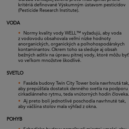
kritériá definované Výskumným ústavom pesticídov
(Pesticide Research Institute).
VODA
Normy kvality vody WELL™ vyžadujú, aby voda
z vodovodu obsahovala veľmi nízke hodnoty
anorganických, organických a poľnohospodárskych
kontaminantov. Okrem toho sa sleduje aj obsah
bežných aditív na úpravu pitnej vody, ktoré môžu byť
vo veľkom množstve škodlivé.
SVETLO
Fasáda budovy Twin City Tower bola navrhnutá tak
aby prepúšťala dostatok denného svetla na podporu
cirkadiánneho rytmu, teda vnútorných hodín človeka.
Aj preto boli jednotlivé poschodia navrhnuté tak,
aby väčšina stolov mala výhľad z okna.
POHYB