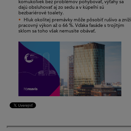
komukoľvek bez problémov pohybovať, výťahy sa
dajú obsluhovať aj zo sedu a v kúpeľni sú
bezbariérové toalety.
Hluk okolitej premávky môže pôsobiť rušivo a zníži
pracovný výkon až o 66 %. Vďaka fasáde s trojitým
sklom sa toho však nemusíte obávať.