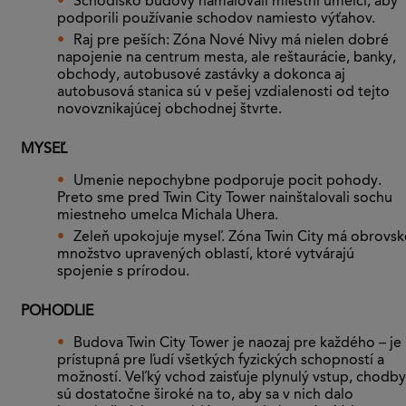
Schodisko budovy namaľovali miestni umelci, aby
podporili používanie schodov namiesto výťahov.
Raj pre peších: Zóna Nové Nivy má nielen dobré
napojenie na centrum mesta, ale reštaurácie, banky,
obchody, autobusové zastávky a dokonca aj
autobusová stanica sú v pešej vzdialenosti od tejto
novovznikajúcej obchodnej štvrte.
MYSEĽ
Umenie nepochybne podporuje pocit pohody.
Preto sme pred Twin City Tower nainštalovali sochu
miestneho umelca Michala Uhera.
Zeleň upokojuje myseľ. Zóna Twin City má obrovsk
množstvo upravených oblastí, ktoré vytvárajú
spojenie s prírodou.
POHODLIE
Budova Twin City Tower je naozaj pre každého – je
prístupná pre ľudí všetkých fyzických schopností a
možností. Veľký vchod zaisťuje plynulý vstup, chodby
sú dostatočne široké na to, aby sa v nich dalo