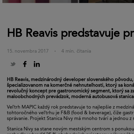
HB Reavis predstavuje pr
4 min. čítania
15. novembra 2017
·
HB Reavis, medzinárodný developer slovenského pôvodu, 
špecializovanom na komerčné nehnuteľnosti, ktorý sa koná 
revolučný koncept pre gastronomický segment, ktorý sa z
maloobchodných prevádzok, moderná autobusová stanica a
Veľtrh MAPIC každý rok predstavuje to najlepšie z medziná
tohtoročného veľtrhu je F&B (food & beverage), čiže gastr
správanie. Projekt Stanica Nivy má mnoho tvárí a jednou z
Stanica Nivy sa stane novým mestským centrom s ponukou v