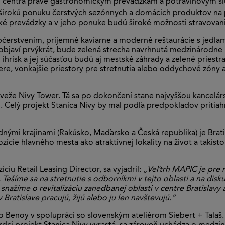
centra práve gastronomickým prevádzkam a potravinovým služ
 širokú ponuku čerstvých sezónnych a domácich produktov na
 prevádzky a v jeho ponuke budú široké možnosti stravovania
čerstvením, príjemné kaviarne a moderné reštaurácie s jedla
objaví prvýkrát, bude zelená strecha navrhnutá medzinárodne 
ihrísk a jej súčasťou budú aj mestské záhrady a zelené priest
ere, vonkajšie priestory pre stretnutia alebo oddychové zóny a 
 veže Nivy Tower. Tá sa po dokončení stane najvyššou kancelár
Celý projekt Stanica Nivy by mal podľa predpokladov pritiah
ými krajinami (Rakúsko, Maďarsko a Česká republika) je Brati
ície hlavného mesta ako atraktívnej lokality na život a takist
ciu Retail Leasing Director, sa vyjadril:
„Veľtrh MAPIC je pre n
ešíme sa na stretnutie s odborníkmi v tejto oblasti a na disk
 snažíme o revitalizáciu zanedbanej oblasti v centre Bratisla
 Bratislave pracujú, žijú alebo ju len navštevujú.“
io Benoy v spolupráci so slovenským ateliérom Siebert + Tala