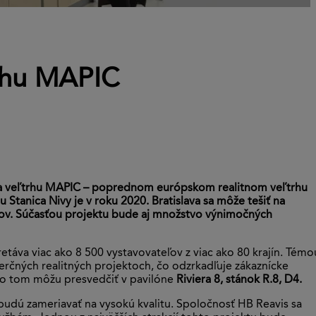
trhu MAPIC
 na veľtrhu MAPIC – poprednom európskom realitnom veľtrhu
tanica Nivy je v roku 2020. Bratislava sa môže tešiť na
kov. Súčasťou projektu bude aj množstvo výnimočných
táva viac ako 8 500 vystavovateľov z viac ako 80 krajín. Témo
erčných realitných projektoch, čo odzrkadľuje zákaznícke
sa o tom môžu presvedčiť v pavilóne
Riviera 8, stánok R.8, D4.
udú zameriavať na vysokú kvalitu. Spoločnosť HB Reavis sa