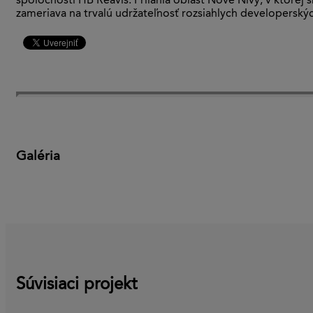
spoločnosti HB Reavis. Priľahlá oblasť Nové Nivy, v ktorej
zameriava na trvalú udržateľnosť rozsiahlych developerskýc
Galéria
Súvisiaci projekt