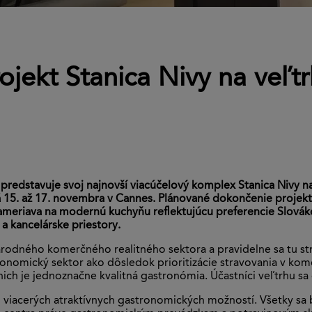
ojekt Stanica Nivy na veľ
predstavuje svoj najnovší viacúčelový komplex Stanica Nivy
15. až 17. novembra v Cannes. Plánované dokončenie projektu S
ameriava na modernú kuchyňu reflektujúcu preferencie Slová
 kancelárske priestory.
rodného komerčného realitného sektora a pravidelne sa tu stre
onomický sektor ako dôsledok prioritizácie stravovania v kom
 nich je jednoznačne kvalitná gastronómia. Účastníci veľtrhu 
iacerých atraktívnych gastronomických možností. Všetky sa b