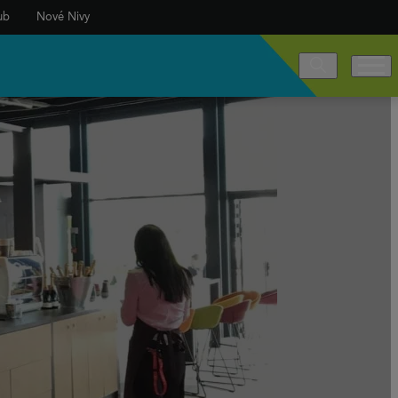
ub
Nové Nivy