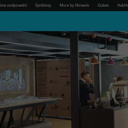
Sme zodpovední
Symbiosy
More by hbreavis
Qubes
HubH