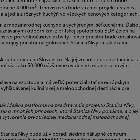
bám. Jednou z najväčších atrakcií tohto projektu bude
2
 ploche 3 000 m
. Trhovisko sa bude v rámci projektu Stanica
 a jedlá z rôznych kuchýň vo všetkých cenových kategóriách.
mi z medzinárodnej kuchyne a vychýrenými šéfkuchármi. Ďalšo
uznávanými odborníkmi z britskej spoločnosti BDP. Zeleň na
ranstvo pre voľnočasové aktivity. Tento priestor bude obsahova
verejný priestor na grilovanie. Stanica Nivy sa tak v rámci
skou budovou na Slovensku. Na jej vrchole bude reštaurácia s
nuť viac ako 50 000 návštevníkov denne a stane sa novým
slava na vzostupe a má veľký potenciál stať sa európskym
o vyhľadávanej kulinárskej a maloobchodnej destinácie pre
ás ideálna platforma na predstavenie projektu Stanica Nivy,
usiu o mnohých prínosoch, ktoré Stanica Nivy ponúkne, a o jej
vy a vytvorenie prvotriednej medzinárodnej maloobchodnej,
š. Stanica Nivy bude už v poradí siedme nákupné centrum