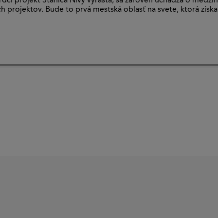
 srdci projekt Stanica Nivy vyrastá, sa zároveň uchádza o medz
h projektov. Bude to prvá mestská oblasť na svete, ktorá získa