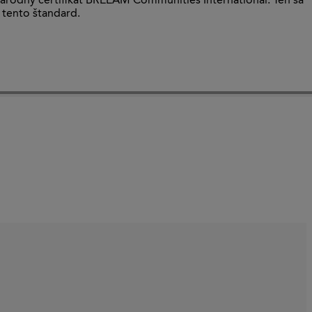
inárodný certifikát BREEAM Communities International. Ten sa
 tento štandard.