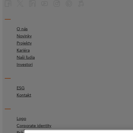
O nás
Novinky
Projekty
Kariéra
Naši ľudia
Investori
ESG
Kontakt
Logo
Corporate identity
Právne doložky