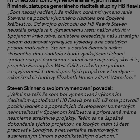
Pri príležitosti tohto vymenovania sa vyjadril Radim
Římánek, zástupca generálneho riaditeľa skupiny HB Reavis
„Som naozaj nadšený, že môžem oznámiť vymenovanie
Stevena na pozíciu výkonného riaditeľa pre Spojené
kráľovstvo. Od svojho príchodu do HB Reavis Steven
neustále prispieva k významnému rastu našich aktivít v
Spojenom kráľovstve, zanietene presadzuje našu stratégiu 
cieľom dosahovať vynikajúce výsledky a na ostatných
pôsobí motivačne.
Steven a ostatní členovia nášho
skúseného tímu riaditeľov budú vynikajúcimi lídrami
spoločnosti pri úspešnom riadení našej najnovšej akvizície,
projektu Farringdon West OSD, a takisto pri jednom
z najvýraznejších developerských projektov v Londýne –
rekonštrukcii budovy Elizabeth House v štvrti Waterloo.“
Steven Skinner o svojom vymenovaní povedal:
„Veľmi ma teší, že som bol vymenovaný výkonným
riaditeľom spoločnosti HB Reavis pre UK. Už sme potvrdili
pozíciu jedného z popredných developerov komerčných
nehnuteľností v Spojenom kráľovstve a pripravené máme
nesmierne atraktívne projekty. Teším sa na úspešné
dokončenie týchto projektov, na ktorých mám tú česť
pracovať v Londýne, s neuveriteľne talentovaným
a zanieteným tímom s podnikateľským duchom.“