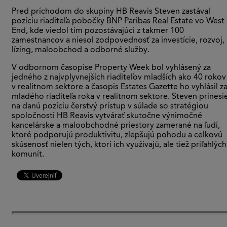
Pred príchodom do skupiny HB Reavis Steven zastával
pozíciu riaditeľa pobočky BNP Paribas Real Estate vo West
End, kde viedol tím pozostávajúci z takmer 100
zamestnancov a niesol zodpovednosť za investície, rozvoj,
lízing, maloobchod a odborné služby.
V odbornom časopise Property Week bol vyhlásený za
jedného z najvplyvnejších riaditeľov mladších ako 40 rokov
v realitnom sektore a časopis Estates Gazette ho vyhlásil z
mladého riaditeľa roka v realitnom sektore. Steven prinesi
na danú pozíciu čerstvý prístup v súlade so stratégiou
spoločnosti HB Reavis vytvárať skutočne výnimočné
kancelárske a maloobchodné priestory zamerané na ľudí,
ktoré podporujú produktivitu, zlepšujú pohodu a celkovú
skúsenosť nielen tých, ktorí ich využívajú, ale tiež priľahlých
komunít.