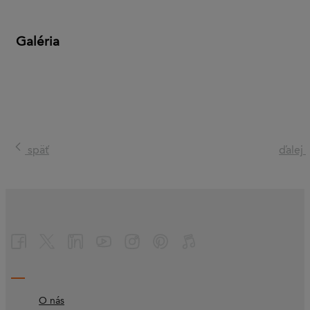
Galéria
späť
ďalej
O nás