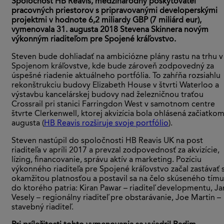
Spoločnosť HB Reavis, medzinárodný poskytovateľ
pracovných priestorov s pripravovanými developerskými
projektmi v hodnote 6,2 miliardy GBP (7 miliárd eur),
vymenovala 31. augusta 2018 Stevena Skinnera novým
výkonným riaditeľom pre Spojené kráľovstvo.
Steven bude dohliadať na ambiciózne plány rastu na trhu v
Spojenom kráľovstve, kde bude zároveň zodpovedný za
úspešné riadenie aktuálneho portfólia. To zahŕňa rozsiahlu
rekonštrukciu budovy Elizabeth House v štvrti Waterloo a
výstavbu kancelárskej budovy nad železničnou traťou
Crossrail pri stanici Farringdon West v samotnom centre
štvrte Clerkenwell, ktorej akvizícia bola ohlásená začiatko
augusta (
HB Reavis rozširuje svoje portfólio
).
Steven nastúpil do spoločnosti HB Reavis UK na post
riaditeľa v apríli 2017 a prevzal zodpovednosť za akvizície,
lízing, financovanie, správu aktív a marketing. Pozíciu
výkonného riaditeľa pre Spojené kráľovstvo začal zastávať 
okamžitou platnosťou a postavil sa na čelo skúseného tímu
do ktorého patria: Kiran Pawar – riaditeľ developmentu, Ja
Vesely – regionálny riaditeľ pre obstarávanie, Joe Martin –
stavebný riaditeľ.