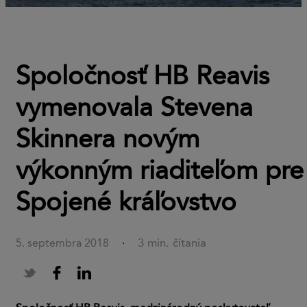
Spoločnosť HB Reavis
vymenovala Stevena
Skinnera novým
výkonným riaditeľom pre
Spojené kráľovstvo
3 min. čítania
5. septembra 2018
·