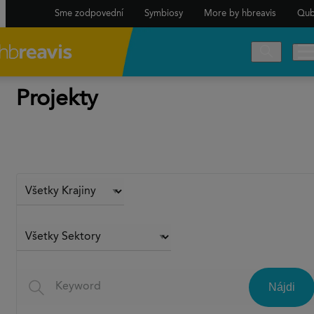
Sme zodpovední
Symbiosy
More by hbreavis
Qub
Projekty
Nájdi