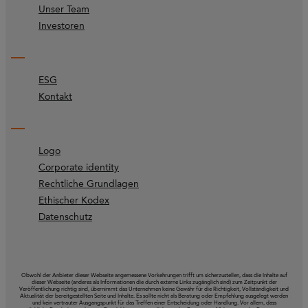
Unser Team
Investoren
ESG
Kontakt
Logo
Corporate identity
Rechtliche Grundlagen
Ethischer Kodex
Datenschutz
Obwohl der Anbieter dieser Webseite angemessene Vorkehrungen trifft um sicherzustellen, dass die Inhalte auf
dieser Webseite (anderes als Informationen die durch externe Links zugänglich sind) zum Zeitpunkt der
Veröffentlichung richtig sind, übernimmt das Unternehmen keine Gewähr für die Richtigkeit, Vollständigkeit und
Aktualität der bereitgestellten Seite und Inhalte. Es sollte nicht als Beratung oder Empfehlung ausgelegt werden
und kein vertrauter Ausgangspunkt für das Treffen einer Entscheidung oder Handlung. Vor allem, dass