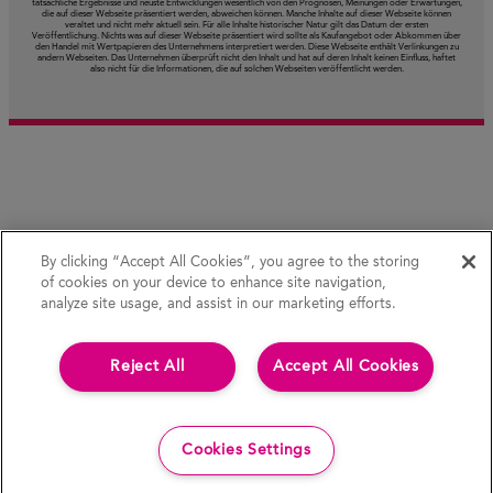
tatsächliche Ergebnisse und neuste Entwicklungen wesentlich von den Prognosen, Meinungen oder Erwartungen,
die auf dieser Webseite präsentiert werden, abweichen können. Manche Inhalte auf dieser Webseite können
veraltet und nicht mehr aktuell sein. Für alle Inhalte historischer Natur gilt das Datum der ersten
Veröffentlichung. Nichts was auf dieser Webseite präsentiert wird sollte als Kaufangebot oder Abkommen über
den Handel mit Wertpapieren des Unternehmens interpretiert werden. Diese Webseite enthält Verlinkungen zu
andern Webseiten. Das Unternehmen überprüft nicht den Inhalt und hat auf deren Inhalt keinen Einfluss, haftet
also nicht für die Informationen, die auf solchen Webseiten veröffentlicht werden.
By clicking “Accept All Cookies”, you agree to the storing
of cookies on your device to enhance site navigation,
analyze site usage, and assist in our marketing efforts.
Reject All
Accept All Cookies
Cookies Settings