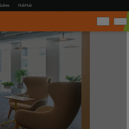
Qubes
HubHub