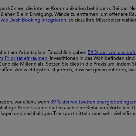
gen können die interne Kommunikation behindern. Bei der Neu
 Ziehen Sie in Erwägung, Wände zu entfernen, um offenere Räu
ie Desk-Booking integrieren
, so dass Ihre Mitarbeiter wähle
nheit am Arbeitsplatz. Tatsächlich gaben
54 % der von uns bef
 Priorität einräumen.
Investitionen in das Wohlbefinden sind
und die Millennials. Setzen Sie dies in die Praxis um, indem 
ffen. Am wichtigsten ist jedoch, dass Sie genau zuhören, was
 haben, vor allem, wenn
39 % der weltweiten energiebedingte
hhaltige Arbeitsräume bieten auch eine Reihe von Vorteilen. 
agen und nachhaltigen Transportmitteln kann sehr viel effiz