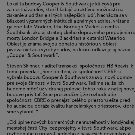
Lokalita budovy Cooper & Southwark je kľúčová pre
zamestnávateľov, ktorí hľadajú atraktívne možnosti na
získanie a udržanie si tých najlepších ľudí. Nachádza sa v
blízkosti významných inštitúcií a známych adries, vrátane
galérie Tate Modern, trhu Borough Market a centra
Southbank, ako aj strategického dopravného prepojenia n
mosty London Bridge a Blackfriars a k stanici Waterloo.
Oblasť je známa svojou bohatou históriou v oblasti
pivovarníctva a výroby sudov, na ktorú odkazuje aj názov
„Cooper & Southwark“.
Steven Skinner, riaditeľ transakcií spoločnosti HB Reavis, k
tomu povedal: „Sme poctení, že spoločnosť CBRE si
vybrala budovu Cooper & Southwark za svoj nový domov
pre svoje činnosti v štvrti Southwark. Tešíme sa, že ich
budeme môcť už v druhej polovici tohto roku v našej nove
budove privítať. Sme presvedčení, že rozhodnutie
spoločnosti CBRE o prenajatí celého priestoru ešte pred
kolaudáciou odráža kvalitu kancelárskych priestorov, ktoré
sme vytvorili.“
„Od úplne nových komerčných nehnuteľností v londýnskej
mestskej časti City, cez projekty v štvrti Southwark, až po
rozhodnutie o prevzatí jedného z najväčších pozemkov v