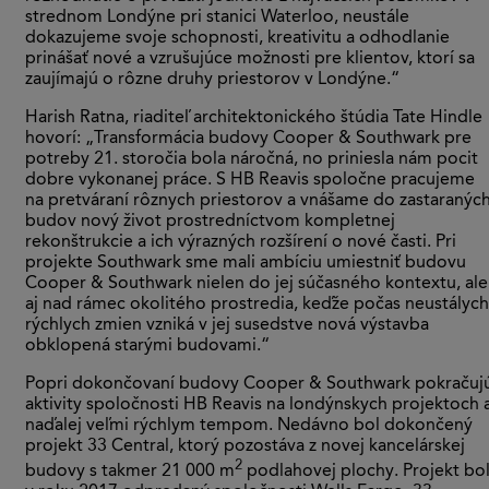
strednom Londýne pri stanici Waterloo, neustále
dokazujeme svoje schopnosti, kreativitu a odhodlanie
prinášať nové a vzrušujúce možnosti pre klientov, ktorí sa
zaujímajú o rôzne druhy priestorov v Londýne.“
Harish Ratna, riaditeľ architektonického štúdia Tate Hindle
hovorí: „Transformácia budovy Cooper & Southwark pre
potreby 21. storočia bola náročná, no priniesla nám pocit
dobre vykonanej práce. S HB Reavis spoločne pracujeme
na pretváraní rôznych priestorov a vnášame do zastaranýc
budov nový život prostredníctvom kompletnej
rekonštrukcie a ich výrazných rozšírení o nové časti. Pri
projekte Southwark sme mali ambíciu umiestniť budovu
Cooper & Southwark nielen do jej súčasného kontextu, ale
aj nad rámec okolitého prostredia, keďže počas neustálych
rýchlych zmien vzniká v jej susedstve nová výstavba
obklopená starými budovami.“
Popri dokončovaní budovy Cooper & Southwark pokračuj
aktivity spoločnosti HB Reavis na londýnskych projektoch a
naďalej veľmi rýchlym tempom. Nedávno bol dokončený
projekt 33 Central, ktorý pozostáva z novej kancelárskej
2
budovy s takmer 21 000 m
podlahovej plochy. Projekt bo