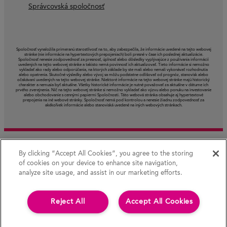
Správcovská spoločnosť
Spoločnosť vynaložila primeranú starostlivosť na to, aby zabezpečila, že informácie uvedené na tejto webovej
stránke (nie informácie na hypertextových prepojeniach) boli presné v čase ich poslednej aktualizácie.
Spoločnosť nenesie zodpovednosť za presnosť, úplnosť alebo dôsledky vyplývajúce z používania informácií
uvedených na tejto webovej stránke a takisto nemá povinnosť ich aktualizovať. Tieto informácie si nemožno
vykladať ako rady alebo odporúčania, na ktorých základe by ste mali alebo nemali vykonávať rozhodnutia
alebo opatrenia. Skutočné výsledky alebo vývoj sa môžu podstatne odlišovať od prognóz, stanovísk alebo
očakávaní uvedených na tejto webovej stránke. Niektoré informácie na tejto webovej stránke majú historický
charakter a nemusia byť aktuálne. Všetky historické informácie je nutné považovať za aktuálne v dátume ich
prvého zverejnenia. Nič na tejto webovej stránke si nemožno vykladať ako výzvu alebo ponuku na investovanie
alebo obchodovanie s cennými papiermi Spoločnosti. Táto webová stránka obsahuje aj hypertextové
prepojenia na iné webové stránky. Spoločnosť nemá pod kontrolou a nenesie žiadnu zodpovednosť za
akékoľvek informácie alebo stanoviská uvedené na iných webových stránkach.
By clicking “Accept All Cookies”, you agree to the storing
of cookies on your device to enhance site navigation,
analyze site usage, and assist in our marketing efforts.
Reject All
Accept All Cookies