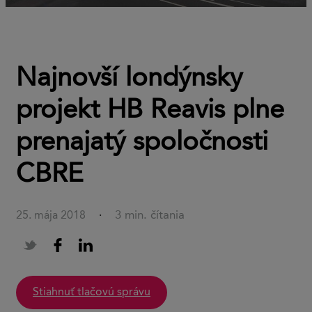
Najnovší londýnsky
projekt HB Reavis plne
prenajatý spoločnosti
CBRE
3 min. čítania
25. mája 2018
·
stiahnuť tlačovú správu