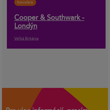
Kancelárie
Cooper & Southwark -
Londýn
Veľká Británia