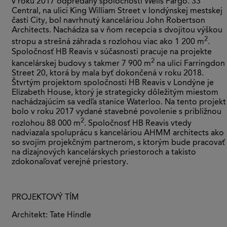
v roku 2017 odpredaný spoločnosti Wells Fargo. 33
Central, na ulici King William Street v londýnskej mestskej
časti City, bol navrhnutý kanceláriou John Robertson
Architects. Nachádza sa v ňom recepcia s dvojitou výškou
2
stropu a strešná záhrada s rozlohou viac ako 1 200 m
.
Spoločnosť HB Reavis v súčasnosti pracuje na projekte
2
kancelárskej budovy s takmer 7 900 m
na ulici Farringdon
Street 20, ktorá by mala byť dokončená v roku 2018.
Štvrtým projektom spoločnosti HB Reavis v Londýne je
Elizabeth House, ktorý je strategicky dôležitým miestom
nachádzajúcim sa vedľa stanice Waterloo. Na tento projekt
bolo v roku 2017 vydané stavebné povolenie s približnou
2
rozlohou 88 000 m
. Spoločnosť HB Reavis vtedy
nadviazala spoluprácu s kanceláriou AHMM architects ako
so svojím projekčným partnerom, s ktorým bude pracovať
na dizajnových kancelárskych priestoroch a takisto
zdokonaľovať verejné priestory.
PROJEKTOVÝ TÍM
Architekt: Tate Hindle