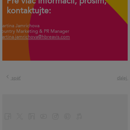
Pre viac informácií, prosím,
kontaktujte:
Martina Jamrichova
Country Marketing & PR Manager
martina.jamrichova@hbreavis.com
späť
ďalej