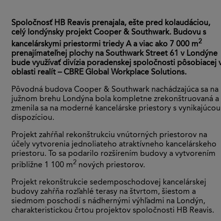
Spoločnosť HB Reavis prenajala, ešte pred kolaudáciou,
celý londýnsky projekt Cooper & Southwark. Budovu s
2
kancelárskymi priestormi triedy A a viac ako 7 000 m
prenajímateľnej plochy na Southwark Street 61 v Londýne
bude využívať divízia poradenskej spoločnosti pôsobiacej 
oblasti realít – CBRE Global Workplace Solutions.
Pôvodná budova Cooper & Southwark nachádzajúca sa na
južnom brehu Londýna bola kompletne zrekonštruovaná a
zmenila sa na moderné kancelárske priestory s vynikajúcou
dispozíciou.
Projekt zahŕňal rekonštrukciu vnútorných priestorov na
účely vytvorenia jednoliateho atraktívneho kancelárskeho
priestoru. To sa podarilo rozšírením budovy a vytvorením
2
približne 1 100 m
nových priestorov.
Projekt rekonštrukcie sedemposchodovej kancelárskej
budovy zahŕňa rozľahlé terasy na štvrtom, šiestom a
siedmom poschodí s nádhernými výhľadmi na Londýn,
charakteristickou črtou projektov spoločnosti HB Reavis.