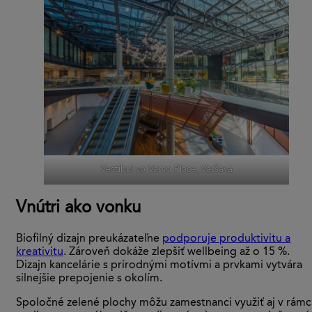
Vestibul vo Varso Place, Varšava
Vnútri ako vonku
Biofilný dizajn preukázateľne
podporuje produktivitu a
kreativitu
. Zároveň dokáže zlepšiť wellbeing až o 15 %.
Dizajn kancelárie s prírodnými motívmi a prvkami vytvára
silnejšie prepojenie s okolím.
Spoločné zelené plochy môžu zamestnanci využiť aj v rámc