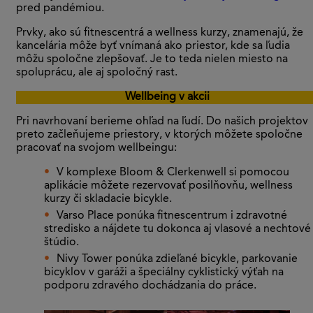
pred pandémiou.
Prvky, ako sú fitnescentrá a wellness kurzy, znamenajú, že
kancelária môže byť vnímaná ako priestor, kde sa ľudia
môžu spoločne zlepšovať. Je to teda nielen miesto na
spoluprácu, ale aj spoločný rast.
Wellbeing v akcii
Pri navrhovaní berieme ohľad na ľudí. Do našich projektov
preto začleňujeme priestory, v ktorých môžete spoločne
pracovať na svojom wellbeingu:
V komplexe Bloom & Clerkenwell si pomocou
aplikácie môžete rezervovať posilňovňu, wellness
kurzy či skladacie bicykle.
Varso Place ponúka fitnescentrum i zdravotné
stredisko a nájdete tu dokonca aj vlasové a nechtové
štúdio.
Nivy Tower ponúka zdieľané bicykle, parkovanie
bicyklov v garáži a špeciálny cyklistický výťah na
podporu zdravého dochádzania do práce.