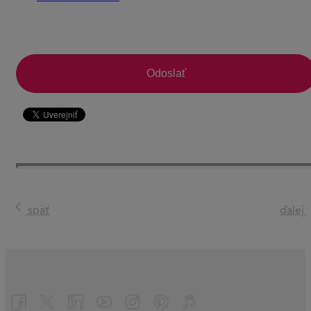
CAPTCHA
Odoslať
späť
ďalej