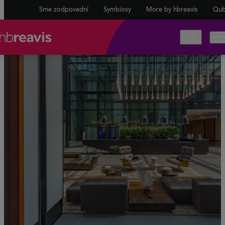
Sme zodpovední
Symbiosy
More by hbreavis
Qub