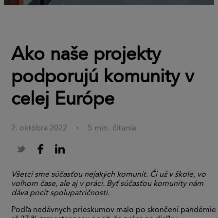
Ako naše projekty
podporujú komunity v
celej Európe
5 min. čítania
2. októbra 2022
·
Všetci sme súčasťou nejakých komunít. Či už v škole, vo
voľnom čase, ale aj v práci. Byť súčasťou komunity nám
dáva pocit spolupatričnosti.
Podľa nedávnych prieskumov malo po skončení pandémie