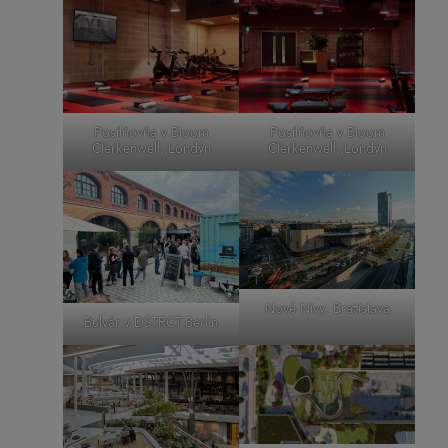
Posilňovňa v Bloom
Posilňovňa v Bloom
Clerkenwell, Londýn
Clerkenwell, Londýn
Nové Nivy, Bratislava
Bulvár v DSTRCT.Berlin