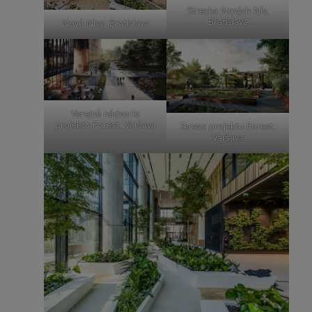
Strecha Nových Nív,
Bratislava
Nové Nivy, Bratislava
Verejné nádvorie
projektu Forest, Varšava
Terasa projektu Forest,
Varšava