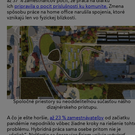
až 37 % zamestnancov pocit, že práca na diaľku
ich
pripravila o pocit príslušnosti ku komunite.
Zmena
spôsobu práce na home office narušila spojenia, ktoré
vznikajú len vo fyzickej blízkosti.
Spoločné priestory sú neoddeliteľnou súčasťou nášho
dizajnérskeho prístupu.
A čo je ešte horšie,
až 23 % zamestnávateľov
od začiatku
pandémie nepodniklo vôbec žiadne kroky na riešenie toht
problému. Hybridná práca sama osebe pritom nie je