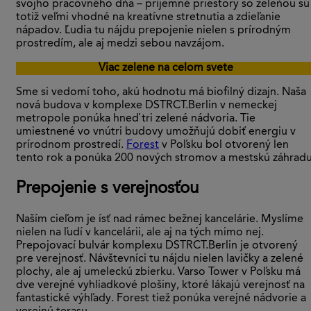
svojho pracovného dňa – príjemné priestory so zeleňou sú
totiž veľmi vhodné na kreatívne stretnutia a zdieľanie
nápadov. Ľudia tu nájdu prepojenie nielen s prírodným
prostredím, ale aj medzi sebou navzájom.
Viac zelene na celom svete
Sme si vedomí toho, akú hodnotu má biofilný dizajn. Naša
nová budova v komplexe DSTRCT.Berlin v nemeckej
metropole ponúka hneď tri zelené nádvoria. Tie
umiestnené vo vnútri budovy umožňujú dobiť energiu v
prírodnom prostredí.
Forest
v Poľsku bol otvorený len
tento rok a ponúka 200 nových stromov a mestskú záhradu
Prepojenie s verejnosťou
Naším cieľom je ísť nad rámec bežnej kancelárie. Myslíme
nielen na ľudí v kancelárii, ale aj na tých mimo nej.
Prepojovací bulvár komplexu DSTRCT.Berlin je otvorený
pre verejnosť. Návštevníci tu nájdu nielen lavičky a zelené
plochy, ale aj umeleckú zbierku. Varso Tower v Poľsku má
dve verejné vyhliadkové plošiny, ktoré lákajú verejnosť na
fantastické výhľady. Forest tiež ponúka verejné nádvorie a