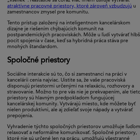
„všeliek”. Našťastie sa čoraz viac firiem usiluje vytvárať
atraktívne pracovné priestory, ktoré zároveň vzbudzujú
u
zamestnancov zmysel pre komunitu.
Tento prístup založený na inteligentnom kancelárskom
dizajne je riešením chýbajúcich komunít na
postpandemických pracoviskách. Môže u ľudí vytvárať hlbš
pocit spojenia v čase, keď sa hybridná práca stáva pre
mnohých štandardom.
Spoločné priestory
Sociálne interakcie sú to, čo si zamestnanci na práci v
kancelárii cenia najviac. Uistite sa, že vaše pracoviská
disponujú priestormi určenými na relaxáciu, rozhovory a
stravovanie. Možno to pre vás nie je prekvapením, ale tiet
priestory sú hlavným predpokladom fungujúcej
kancelárskej komunity. Vytvárajú miesto, kde môžete byť
nielen produktívni, ale aj zdieľať svoje nápady a vytvárať
prepojenia.
Vyhradenie týchto spoločných priestorov umožňuje ľuďo
relaxovať a neformálne komunikovať. Spoločné priestory,
ktoré nie sú určené len na prácu, umožňujú všestranné