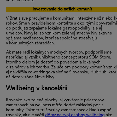
verejnú terasu.
Investovanie do našich komunít
V Bratislave pracujeme s komunitami intenzívne už niekoľk
rokov. Sme v pravidelnom kontakte s okolitými obyvateľmi
do podujatí zapájame lokálne gastropodniky, ale aj
umelcov. Navyše, so vznikom zelenej strechy Nív aktívne
spájame nadšencov, ktorí sa spoločne stretávajú
v komunitných záhradách.
Ak máte radi lokálnych módnych tvorcov, podporili sme
napríklad aj vznik unikátneho concept storu SOM Store,
ktorého cieľom je dostať do povedomia lokálnych
dizajnérov a ich tvorbu. Za účelom podpory komunít vznikl
aj najväčšia coworkingová sieť na Slovensku, HubHub, ktor
nájdete v zóne Nové Nivy.
Wellbeing v kancelárii
Rovnako ako zelené plochy, aj vytváranie priestorov
zameraných na wellness môže dodať základný pocit
komunity. Takmer tri štvrtiny zamestnancov kladú aspoň
rovnaký, ak nie väčší
dôraz na svoj osobný wellbeing
ako