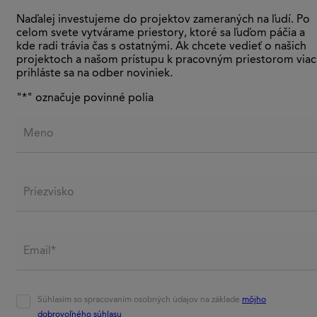
Naďalej investujeme do projektov zameraných na ľudí. Po
celom svete vytvárame priestory, ktoré sa ľuďom páčia a
kde radi trávia čas s ostatnými. Ak chcete vedieť o našich
projektoch a našom prístupu k pracovným priestorom viac
prihláste sa na odber noviniek.
"
*
" označuje povinné polia
Meno
Priezvisko
Email*
*
Agreement
*
Súhlasím so spracovaním osobných údajov na základe
môjho
dobrovoľného súhlasu