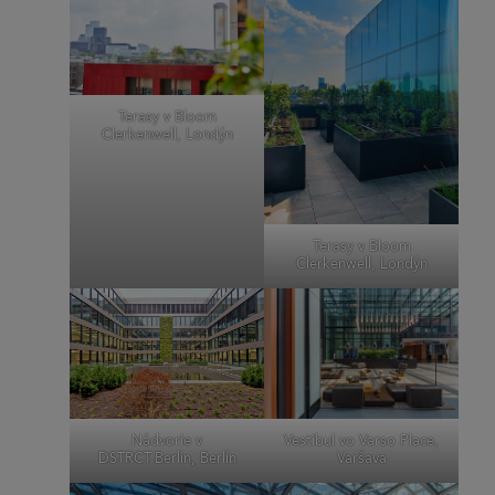
Terasy v Bloom
Clerkenwell, Londýn
Terasy v Bloom
Clerkenwell, Londýn
Vestibul vo Varso Place,
Nádvorie v
Varšava
DSTRCT.Berlin, Berlín