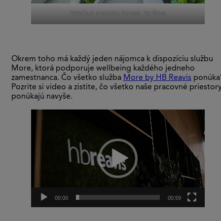
Vestibul projektu Forest, Varšava
Okrem toho má každý jeden nájomca k dispozíciu službu
More, ktorá podporuje wellbeing každého jedneho
zamestnanca. Čo všetko služba
More by HB Reavis
ponúka
Pozrite si video a zistite, čo všetko naše pracovné priestor
ponúkajú navyše.
Video
prehrávač
00:00
00:59