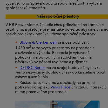
využitie. To prispieva k pocitu spolunáležitosti a vytvára
spoločenskú atmosféru.
Naše spoločné priestory
V HB Reavis vieme, že ľudia chcú príležitosti na kontakt s
ostatnými, a preto je pre nás také dôležité, aby sme v rámc
našich projektov ponúkali rôzne spoločné priestory:
Bloom & Clerkenwell
sa môže pochváliť
2
1 430 m
terasových priestorov na posedenie
a užívanie si výhľadu. Recepcia je vybavená
pohovkami a pohodlnými stoličkami, čím na
návštevníkov pôsobí uvoľnene a príjemne.
DSTRCT.Berlin
má vo svojej budove šmykľavku.
Tento nezvyčajný doplnok vnáša do kancelárie pocit
zábavy a uvoľnenia.
Reštaurácie, kaviarne a obchody na prízemí
poľského komplexu
Varso Place
umožňujú interakciu
mimo pracovného prostredia.