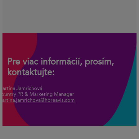
Pre viac informácií, prosím,
kontaktujte:
Martina Jamrichová
Country PR & Marketing Manager
martina.jamrichova@hbreavis.com