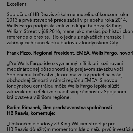
Excellent.
Spoločnosť HB Reavis získala nehnuteľnosť koncom roka
2013 a prvé stavebné práce začali v priebehu roka 2014.
Wells Fargo podpísala zmluvu o kúpe budovy 33 King
William Street v júli 2016, menej ako mesiac po historicko
referende o brexite. Išlo o jednu z najväčších transakcií
zahŕňajúcich kancelársku budovu v londýnskom City.
Frank Pizzo, Regional President, EMEA, Wells Fargo, hovorí
„Pre Wells Fargo ide o významný míľnik pri rozširovaní
medzinárodnej pôsobnosti a je prejavom záväzku voči
Spojenému kráľovstvu, ktoré má veľký podiel na našej
obchodnej činnosti v rámci regiónu EMEA. S novou
londýnskou centrálou môže Wells Fargo lepšie slúžiť
zákazníkom a efektívne riadiť svoje činnosti v Spojenom
kráľovstve a v širšom regióne.
Radim Rimanek, člen predstavenstva spoločnosti
HB Reavis, komentuje:
„Dokončenie budovy 33 King William Street je pre
HB Reavis dôležitým momentom.Ide o našu prvú investíciu