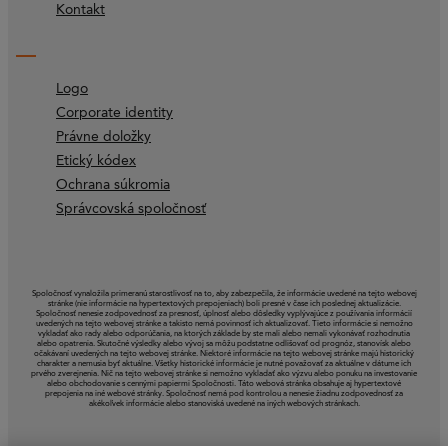
Kontakt
Logo
Corporate identity
Právne doložky
Etický kódex
Ochrana súkromia
Správcovská spoločnosť
Spoločnosť vynaložila primeranú starostlivosť na to, aby zabezpečila, že informácie uvedené na tejto webovej
stránke (nie informácie na hypertextových prepojeniach) boli presné v čase ich poslednej aktualizácie.
Spoločnosť nenesie zodpovednosť za presnosť, úplnosť alebo dôsledky vyplývajúce z používania informácií
uvedených na tejto webovej stránke a takisto nemá povinnosť ich aktualizovať. Tieto informácie si nemožno
vykladať ako rady alebo odporúčania, na ktorých základe by ste mali alebo nemali vykonávať rozhodnutia
alebo opatrenia. Skutočné výsledky alebo vývoj sa môžu podstatne odlišovať od prognóz, stanovísk alebo
očakávaní uvedených na tejto webovej stránke. Niektoré informácie na tejto webovej stránke majú historický
charakter a nemusia byť aktuálne. Všetky historické informácie je nutné považovať za aktuálne v dátume ich
prvého zverejnenia. Nič na tejto webovej stránke si nemožno vykladať ako výzvu alebo ponuku na investovanie
alebo obchodovanie s cennými papiermi Spoločnosti. Táto webová stránka obsahuje aj hypertextové
prepojenia na iné webové stránky. Spoločnosť nemá pod kontrolou a nenesie žiadnu zodpovednosť za
akékoľvek informácie alebo stanoviská uvedené na iných webových stránkach.