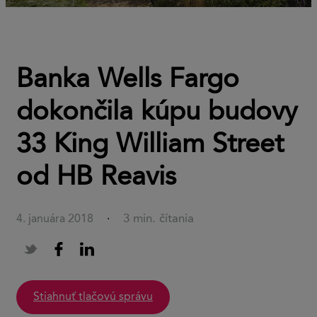
Banka Wells Fargo
dokončila kúpu budovy
33 King William Street
od HB Reavis
3 min. čítania
4. januára 2018
·
stiahnuť tlačovú správu