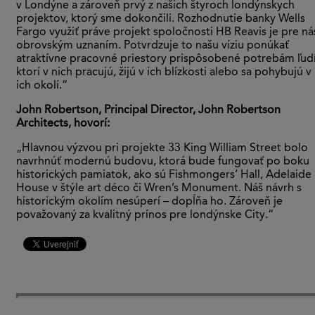
v Londýne a zároveň prvý z našich štyroch londýnskych
projektov, ktorý sme dokončili. Rozhodnutie banky Wells
Fargo využiť práve projekt spoločnosti HB Reavis je pre ná
obrovským uznaním. Potvrdzuje to našu víziu ponúkať
atraktívne pracovné priestory prispôsobené potrebám ľudí
ktorí v nich pracujú, žijú v ich blízkosti alebo sa pohybujú v
ich okolí.“
John Robertson, Principal Director, John Robertson
Architects, hovorí:
„Hlavnou výzvou pri projekte 33 King William Street bolo
navrhnúť modernú budovu, ktorá bude fungovať po boku
historických pamiatok, ako sú Fishmongers’ Hall, Adelaide
House v štýle art déco či Wren’s Monument. Náš návrh s
historickým okolím nesúperí – dopĺňa ho. Zároveň je
považovaný za kvalitný prínos pre londýnske City.“