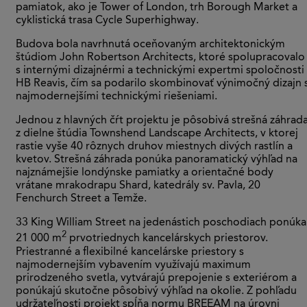
pamiatok, ako je Tower of London, trh Borough Market a
cyklistická trasa Cycle Superhighway.
Budova bola navrhnutá oceňovaným architektonickým
štúdiom John Robertson Architects, ktoré spolupracovalo
s internými dizajnérmi a technickými expertmi spoločnosti
HB Reavis, čím sa podarilo skombinovať výnimočný dizajn 
najmodernejšími technickými riešeniami.
Jednou z hlavných čŕt projektu je pôsobivá strešná záhrad
z dielne štúdia Townshend Landscape Architects, v ktorej
rastie vyše 40 rôznych druhov miestnych divých rastlín a
kvetov. Strešná záhrada ponúka panoramatický výhľad na
najznámejšie londýnske pamiatky a orientačné body
vrátane mrakodrapu Shard, katedrály sv. Pavla, 20
Fenchurch Street a Temže.
33 King William Street na jedenástich poschodiach ponúka
2
21 000 m
prvotriednych kancelárskych priestorov.
Priestranné a flexibilné kancelárske priestory s
najmodernejším vybavením využívajú maximum
prirodzeného svetla, vytvárajú prepojenie s exteriérom a
ponúkajú skutočne pôsobivý výhľad na okolie. Z pohľadu
udržateľnosti projekt spĺňa normu BREEAM na úrovni