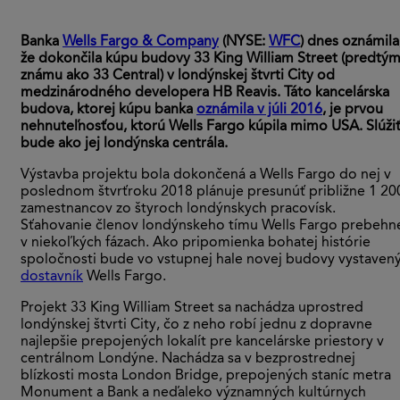
Banka
Wells Fargo & Company
(NYSE:
WFC
) dnes oznámila
že dokončila kúpu budovy 33 King William Street (predtý
známu ako 33 Central) v londýnskej štvrti City od
medzinárodného developera HB Reavis. Táto kancelárska
budova, ktorej kúpu banka
oznámila v júli 2016
, je prvou
nehnuteľnosťou, ktorú Wells Fargo kúpila mimo USA. Slúži
bude ako jej londýnska centrála.
Výstavba projektu bola dokončená a Wells Fargo do nej v
poslednom štvrťroku 2018 plánuje presunúť približne 1 20
zamestnancov zo štyroch londýnskych pracovísk.
Sťahovanie členov londýnskeho tímu Wells Fargo prebehn
v niekoľkých fázach. Ako pripomienka bohatej histórie
spoločnosti bude vo vstupnej hale novej budovy vystaven
dostavník
Wells Fargo.
Projekt 33 King William Street sa nachádza uprostred
londýnskej štvrti City, čo z neho robí jednu z dopravne
najlepšie prepojených lokalít pre kancelárske priestory v
centrálnom Londýne. Nachádza sa v bezprostrednej
blízkosti mosta London Bridge, prepojených staníc metra
Monument a Bank a neďaleko významných kultúrnych