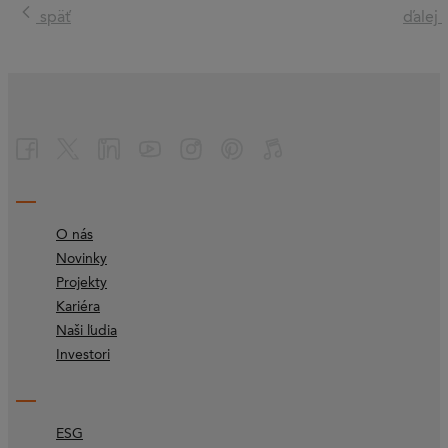
späť
ďalej
O nás
Novinky
Projekty
Kariéra
Naši ľudia
Investori
ESG