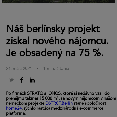
Náš berlínsky projekt
získal nového nájomcu.
Je obsadený na 75 %.
1 min. čítania
26. mája 2021
·
Po firmách STRATO a IONOS, ktoré si nedávno vzali do
prenájmu takmer 15 000 m², sa novým nájomcom v našom
nemeckom projekte
DSTRCT.Berlin
stane spoločnosť
home24
, rýchlo rastúca medzinárodná e-commerce
platforma.