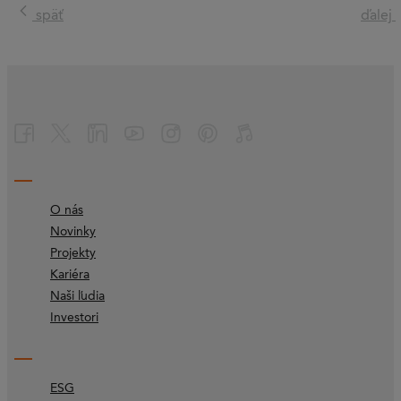
späť
ďalej
O nás
Novinky
Projekty
Kariéra
Naši ľudia
Investori
ESG