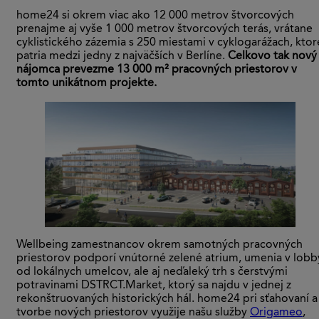
home24 si okrem viac ako 12 000 metrov štvorcových
prenajme aj vyše 1 000 metrov štvorcových terás, vrátane
cyklistického zázemia s 250 miestami v cyklogarážach, ktor
patria medzi jedny z najväčších v Berlíne.
Celkovo tak nový
nájomca prevezme 13 000 m² pracovných priestorov v
tomto unikátnom projekte.
Wellbeing zamestnancov okrem samotných pracovných
priestorov podporí vnútorné zelené atrium, umenia v lobb
od lokálnych umelcov, ale aj neďaleký trh s čerstvými
potravinami DSTRCT.Market, ktorý sa najdu v jednej z
rekonštruovaných historických hál. home24 pri sťahovaní a
tvorbe nových priestorov využije našu služby
Origameo
,