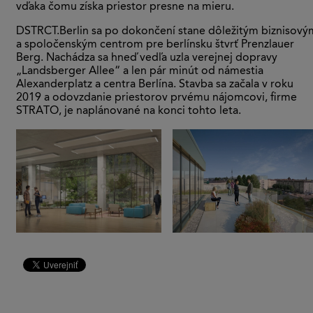
vďaka čomu získa priestor presne na mieru.
DSTRCT.Berlin sa po dokončení stane dôležitým biznisový
a spoločenským centrom pre berlínsku štvrť Prenzlauer
Berg. Nachádza sa hneď vedľa uzla verejnej dopravy
„Landsberger Allee“ a len pár minút od námestia
Alexanderplatz a centra Berlína. Stavba sa začala v roku
2019 a odovzdanie priestorov prvému nájomcovi, firme
STRATO, je naplánované na konci tohto leta.