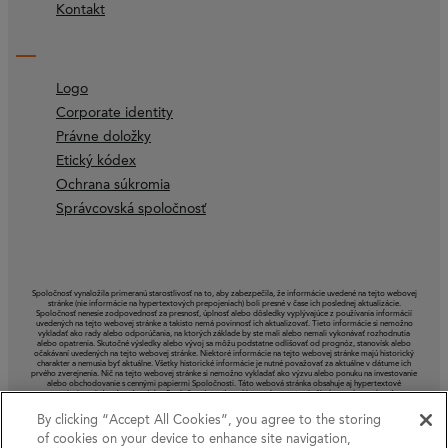
Kontakt
Logo
Corporate identity
Právne doložky
Etický kódex
Ochrana súkromia
Správcovská spoločnosť
Spoločnosť vynaložila primeranú starostlivosť na to, aby zabezpečila, že informácie uvedené na tejto webovej
stránke (nie informácie na hypertextových prepojeniach) boli presné v čase ich poslednej aktualizácie.
Spoločnosť nenesie zodpovednosť za presnosť, úplnosť alebo dôsledky vyplývajúce z používania informácií
uvedených na tejto webovej stránke a takisto nemá povinnosť ich aktualizovať. Tieto informácie si nemožno
vykladať ako rady alebo odporúčania, na ktorých základe by ste mali alebo nemali vykonávať rozhodnutia
alebo opatrenia. Skutočné výsledky alebo vývoj sa môžu podstatne odlišovať od prognóz, stanovísk alebo
očakávaní uvedených na tejto webovej stránke. Niektoré informácie na tejto webovej stránke majú historický
charakter a nemusia byť aktuálne. Všetky historické informácie je nutné považovať za aktuálne v dátume ich
prvého zverejnenia. Nič na tejto webovej stránke si nemožno vykladať ako výzvu alebo ponuku na investovanie
alebo obchodovanie s cennými papiermi Spoločnosti. Táto webová stránka obsahuje aj hypertextové
prepojenia na iné webové stránky. Spoločnosť nemá pod kontrolou a nenesie žiadnu zodpovednosť za
akékoľvek informácie alebo stanoviská uvedené na iných webových stránkach.
By clicking “Accept All Cookies”, you agree to the storing
of cookies on your device to enhance site navigation,