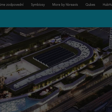
Sme zodpovední
Symbiosy
More by hbreavis
Qubes
HubH