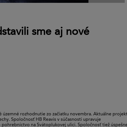
dstavili sme aj nové
atné územné rozhodnutie zo začiatku novembra. Aktuálne projek
trechy. Spoločnosť HB Reavis v súčasnosti upravuje
o pohrebníctvo na Svätoplukovej ulici. Spoločnosť tiež úspešn