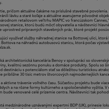
y.
tie, pričom aktuálne čakáme na príslušné stavebné povolenia.
ánili lávku a staré koľaje a aktuálne asanujeme pôvodné objek
inárodnom retailovom veľtrhu MAPIC vo francúzskom Cannes,“ 
vej stanice, ktorú budú môcť obyvatelia a návštevníci hlavnéh
e uprostred prípravných stavebných prác, ktoré projekt pos
ci využívať služby náhradnej stanice na Bottovej ulici, ktorá 
Bottova na náhradnú autobusovú stanicu, ktorá počas výstavby
lza.sk.
itská architektonická kancelária Benoy v spolupráci so slovens
y, kvalitnú sezónnu ponuku a domáce produkty. Spolu so širok
od destináciu s potenciálom stať sa dôležitou turistickou atr
ie približne 30 tisíc metrov štvorcových najmodernejších kanc
a aktívne trávenie voľného času. Súčasťou projektu bude viac
oddych a na rôzne formy kultúrneho a spoločenského vyžitia. V 
m bude venované celé prízemie centra. Návštevníci tak pohod
nutá medzinárodne uznávanými expertmi BDP (UK), prinesie loka