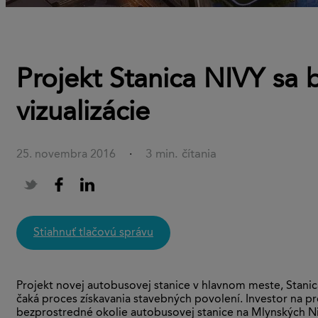
Projekt Stanica NIVY sa bl
vizualizácie
3 min. čítania
25. novembra 2016
·
stiahnuť tlačovú správu
Projekt novej autobusovej stanice v hlavnom meste, Stanic
čaká proces získavania stavebných povolení. Investor na pro
bezprostredné okolie autobusovej stanice na Mlynských Niv