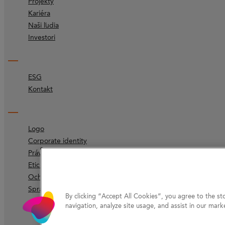
Projekty
Kariéra
Naši ľudia
Investori
ESG
Kontakt
Logo
Corporate identity
Právne doložky
Etický kódex
Ochrana súkromia
Správcovská spoločnosť
By clicking “Accept All Cookies”, you agree to the st
navigation, analyze site usage, and assist in our marke