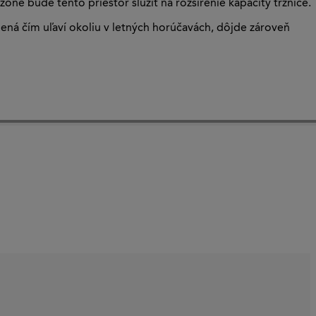
óne bude tento priestor slúžiť na rozšírenie kapacity tržnice.
lená čím uľaví okoliu v letných horúčavách, dôjde zároveň