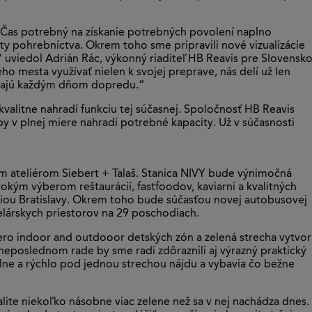
 Čas potrebný na získanie potrebných povolení naplno
ty pohrebníctva. Okrem toho sme pripravili nové vizualizácie
uviedol Adrián Rác, výkonný riaditeľ HB Reavis pre Slovensko
o mesta využívať nielen k svojej preprave, nás delí už len
úvajú každým dňom dopredu.“
kvalitne nahradí funkciu tej súčasnej. Spoločnosť HB Reavis
 v plnej miere nahradí potrebné kapacity. Už v súčasnosti
kým ateliérom Siebert + Talaš. Stanica NIVY bude výnimočná
ým výberom reštaurácií, fastfoodov, kaviarní a kvalitných
akciou Bratislavy. Okrem toho bude súčasťou novej autobusovej
elárskych priestorov na 29 poschodiach.
ero indoor and outdooor detských zón a zelená strecha vytvor
neposlednom rade by sme radi zdôraznili aj výrazný praktický
lne a rýchlo pod jednou strechou nájdu a vybavia čo bežne
lite niekoľko násobne viac zelene než sa v nej nachádza dnes.