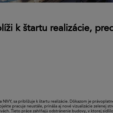
íži k štartu realizácie, pre
a NIVY, sa približuje k štartu realizácie. Dôkazom je právopl
jekte pracuje neustále, prináša aj nové vizualizácie zelenej s
ách. Tieto práce zahŕňajú odstránenie budovy, v ktorej sídlil