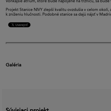
Vonkajšie átrium, ktoré bude napojené na tržnicu, sa bude 
Projekt Stanice NIVY zlepší kvalitu ovzdušia v celom okol
k zníženiu hlučnosti. Podobné stanice sa dajú nájsť v Madr
Galéria