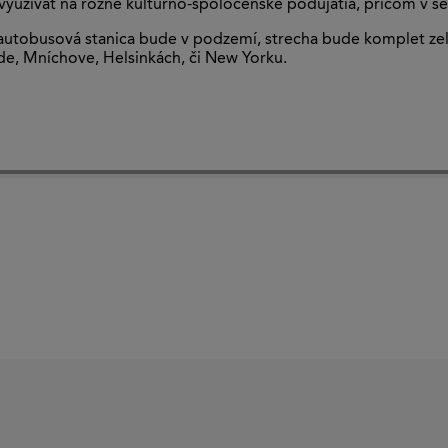
využívať na rôzne kultúrno-spoločenské podujatia, pričom v sez
í, autobusová stanica bude v podzemí, strecha bude komplet ze
ide, Mníchove, Helsinkách, či New Yorku.