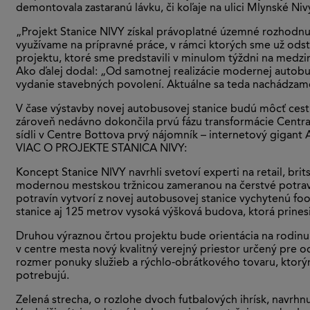
demontovala zastaranú lávku, či koľaje na ulici Mlynské Niv
„Projekt Stanice NIVY získal právoplatné územné rozhodnu
využívame na prípravné práce, v rámci ktorých sme už odstr
projektu, ktoré sme predstavili v minulom týždni na medz
Ako ďalej dodal: „Od samotnej realizácie modernej autobuso
vydanie stavebných povolení. Aktuálne sa teda nachádzam
V čase výstavby novej autobusovej stanice budú môcť cestujú
zároveň nedávno dokončila prvú fázu transformácie Centra 
sídli v Centre Bottova prvý nájomník – internetový gigant A
VIAC O PROJEKTE STANICA NIVY:
Koncept Stanice NIVY navrhli svetoví experti na retail, br
modernou mestskou tržnicou zameranou na čerstvé potravin
potravín vytvorí z novej autobusovej stanice vychytenú fo
stanice aj 125 metrov vysoká výšková budova, ktorá prines
Druhou výraznou črtou projektu bude orientácia na rodinu 
v centre mesta nový kvalitný verejný priestor určený pre 
rozmer ponuky služieb a rýchlo-obrátkového tovaru, ktorý
potrebujú.
Zelená strecha, o rozlohe dvoch futbalových ihrísk, navrh