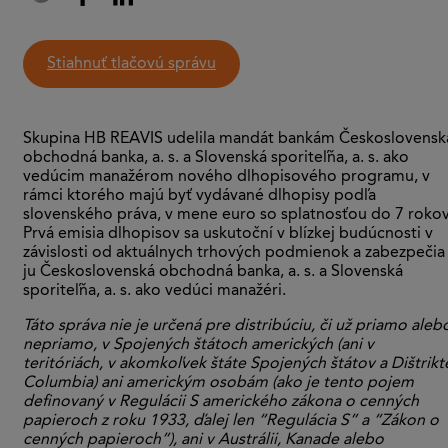
stiahnuť tlačovú správu
Skupina HB REAVIS udelila mandát bankám Československ
obchodná banka, a. s. a Slovenská sporiteľňa, a. s. ako
vedúcim manažérom nového dlhopisového programu, v
rámci ktorého majú byť vydávané dlhopisy podľa
slovenského práva, v mene euro so splatnosťou do 7 rokov
Prvá emisia dlhopisov sa uskutoční v blízkej budúcnosti v
závislosti od aktuálnych trhových podmienok a zabezpečia
ju Československá obchodná banka, a. s. a Slovenská
sporiteľňa, a. s. ako vedúci manažéri.
Táto správa nie je určená pre distribúciu, či už priamo aleb
nepriamo, v Spojených štátoch amerických (ani v
teritóriách, v akomkoľvek štáte Spojených štátov a Dištrikt
Columbia) ani americkým osobám (ako je tento pojem
definovaný v Regulácii S amerického zákona o cenných
papieroch z roku 1933, ďalej len “Regulácia S” a “Zákon o
cenných papieroch”), ani v Austrálii, Kanade alebo