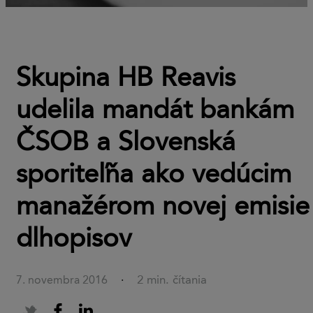
Skupina HB Reavis
udelila mandát bankám
ČSOB a Slovenská
sporiteľňa ako vedúcim
manažérom novej emisie
dlhopisov
2 min. čítania
7. novembra 2016
·